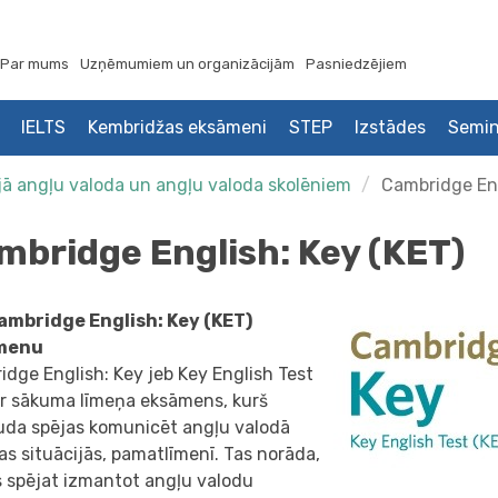
Par mums
Uzņēmumiem un organizācijām
Pasniedzējiem
IELTS
Kembridžas eksāmeni
STEP
Izstādes
Semin
jā angļu valoda un angļu valoda skolēniem
Cambridge Eng
mbridge English: Key (KET)
ambridge English: Key (KET)
menu
dge English: Key jeb Key English Test
 ir sākuma līmeņa eksāmens, kurš
uda spējas komunicēt angļu valodā
as situācijās, pamatlīmenī. Tas norāda,
s spējat izmantot angļu valodu