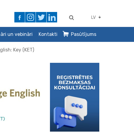
LV
āri un vebināri
Kontakti
Pasūtījums
lish: Key (KET)