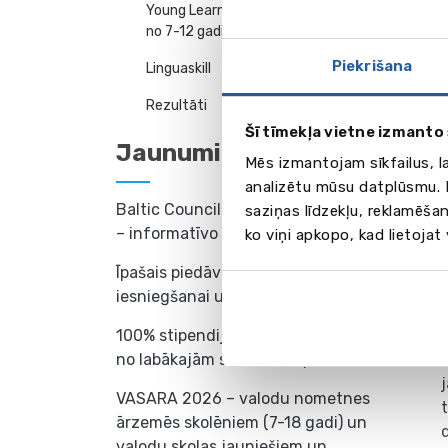
Young Learners: Testi bērniem
jums p
no 7-12 gadiem
eksām
First
Piekrišana
Linguaskill
Rezultāti
Cambr
Šī tīmekļa vietne izmanto 
A2 lī
Jaunumi
Šajā l
Mēs izmantojam sīkfailus, l
un lūg
analizētu mūsu datplūsmu. I
pastka
Baltic Council Vasaras akadēmija
saziņas līdzekļu, reklamēšan
– informatīvo tikšanos cikls
ko viņi apkopo, kad lietojat
Cambr
Īpašais piedāvājums dokumentu
KET
iesniegšanai universitātē
Laika 
100% stipendijas mācībām vienā
Atzīm
no labākajām skolām Eiropā!
VASARA 2026 – valodu nometnes
ārzemēs skolēniem (7-18 gadi) un
valodu skolas jauniešiem un