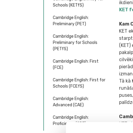
ikdien
Schools (KETfS)
KET f
Cambridge English:
Kam C
Preliminary (PET)
KET e
Cambridge English:
starp
Preliminary for Schools
(KET) 
(PETfS)
pakalp
cilvēk
Cambridge English: First
pierād
(FCE)
izmant
Cambridge English: First for
Tā kā 
Schools (FCEfS)
runāša
puses
Cambridge English:
palīdz
Advanced (CAE)
Cambr
Cambridge English:
KET ek
Proficiency (CPE)
pierā