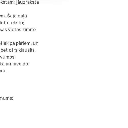
tekstam; jāuzraksta
em. Šajā daļā
dēto tekstu;
kšās vietas zīmīte
tiek pa pāriem, un
bet otrs klausās.
devumos
ā arī jāveido
ēmu.
r mums: