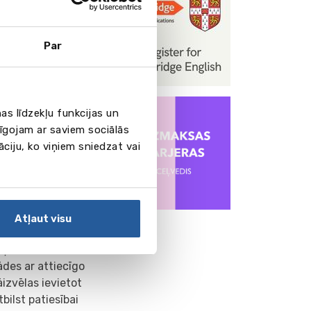
diem sarežģītākiem
bridge English:
Par
kt savs viedoklis
as līdzekļu funkcijas un
ksta vēstules un
pīgojam ar saviem sociālās
āciju, ko viņiem sniedzat vai
Atļaut visu
pārim
daļām un 56
des ar attiecīgo
āizvēlas ievietot
bilst patiesībai