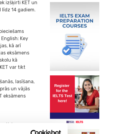
k izšķirti KET un
 līdz 14 gadiem.
pieciešams
 English: Key
as, kā arī
ijas eksāmens
 skolu kā
KET var tikt
šanās, lasīšana,
iprās un vājās
KET eksāmens
tautisks
 tam eksāmens dos