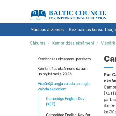
Mācības ārzemēs
Bezmaksas konsultācija
Sākums
Kembridžas eksāmeni
Vispārē
Ca
Kembridžas eksāmenu pārskats
Kembridžas eksāmenu datumi
un reģistrācija 2026
Par C
eksā
Vispārējā angļu valoda un angļu
Cambri
valoda skolēniem
(KET)
Cambridge English: Key
pārba
(KET)
ikdien
ka Jū
Cambridge English: Key for