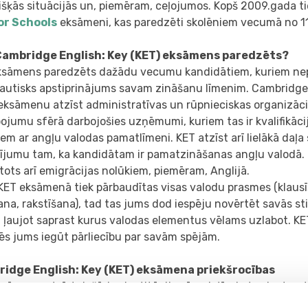
išķās situācijās un, piemēram, ceļojumos. Kopš 2009.gada tie
or Schools
eksāmeni, kas paredzēti skolēniem vecumā no 11
ambridge English: Key (KET) eksāmens paredzēts?
ksāmens paredzēts dažādu vecumu kandidātiem, kuriem ne
tautisks apstiprinājums savam zināšanu līmenim. Cambridge
eksāmenu atzīst administratīvas un rūpnieciskas organizācij
ojumu sfērā darbojošies uzņēmumi, kuriem tas ir kvalifikāc
iem ar angļu valodas pamatlīmeni. KET atzīst arī lielākā daļa
ījumu tam, ka kandidātam ir pamatzināšanas angļu valodā. 
ots arī emigrācijas nolūkiem, piemēram, Anglijā.
KET eksāmenā tiek pārbaudītas visas valodu prasmes (klausī
na, rakstīšana), tad tas jums dod iespēju novērtēt savās st
, ļaujot saprast kurus valodas elementus vēlams uzlabot. 
ēs jums iegūt pārliecību par savām spējām.
idge English: Key (KET) eksāmena priekšrocības
sāmenu atzīst dažādas institūcijas ārvalstīs, jo tas ir starp
dījums tam, ka jūs pārvaldat angļu valodu pamatlīmenī. Pie