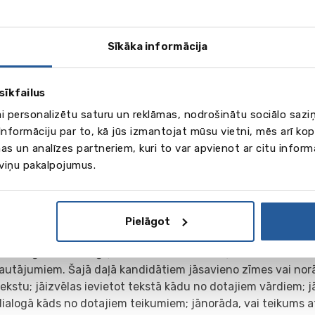
ārliecību par saviem spēkiem, kā arī motivēs gatavoties tā
eniem, kā
Cambridge English: Preliminary (PET)
un
Cam
 (FCE)
.
Sīkāka informācija
idge English: Key (KET) eksāmena līmenis
sīkfailus
menis pēc
Eiropas Padomes skalas
(Pre-Intermediate).
īmenī jāsaprot vienkārši jautājumi un norādījumi, jāmāk iztei
ai personalizētu saturu un reklāmas, nodrošinātu sociālo saziņ
umi, kā arī jāprot aizpildīt dažādas anketas un formas, jāra
nformāciju par to, kā jūs izmantojat mūsu vietni, mēs arī ko
rtītes.
as un analīzes partneriem, kuri to var apvienot ar citu inform
 viņu pakalpojumus.
idge English: Key (KET) eksāmena struktūra
Reading and Writing
Listening
Speaking
Pielāgot
limits
1 stunda 10 min
30 min
8-10 min kandidātu 
es %
50%
25%
25%
Reading and Writing (lasīšana un rakstīšana) – sastāv no 9 
jautājumiem. Šajā daļā kandidātiem jāsavieno zīmes vai norā
tekstu; jāizvēlas ievietot tekstā kādu no dotajiem vārdiem; j
dialogā kāds no dotajiem teikumiem; jānorāda, vai teikums at