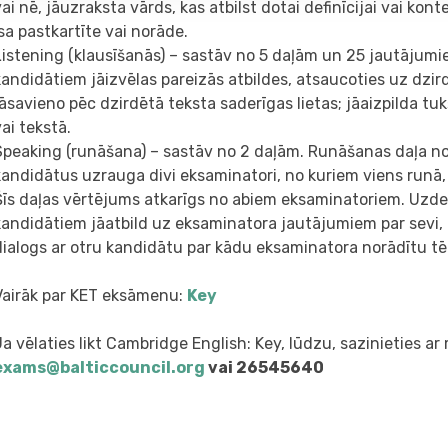
vai nē, jāuzraksta vārds, kas atbilst dotai definīcijai vai kon
īsa pastkartīte vai norāde.
Listening (klausīšanās) – sastāv no 5 daļām un 25 jautājumi
kandidātiem jāizvēlas pareizās atbildes, atsaucoties uz dzir
jāsavieno pēc dzirdētā teksta saderīgas lietas; jāaizpilda tu
vai tekstā.
Speaking (runāšana) – sastāv no 2 daļām. Runāšanas daļa no
kandidātus uzrauga divi eksaminatori, no kuriem viens runā, 
Šīs daļas vērtējums atkarīgs no abiem eksaminatoriem. Uz
kandidātiem jāatbild uz eksaminatora jautājumiem par sevi, k
dialogs ar otru kandidātu par kādu eksaminatora norādītu t
Vairāk par KET eksāmenu:
Key
Ja vēlaties likt Cambridge English: Key, lūdzu, sazinieties a
exams@balticcouncil.org
vai 26545640