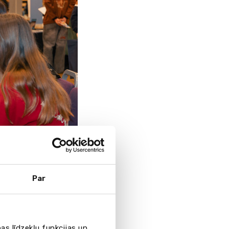
Par
ģistrantūras un
as līdzekļu funkcijas un