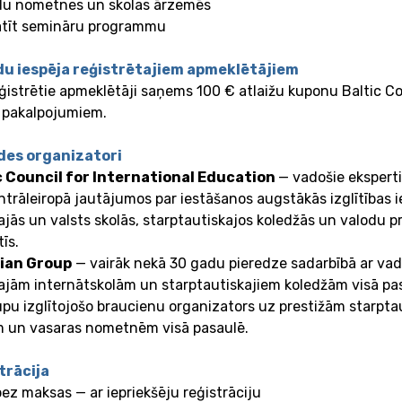
odu nometnes un skolas ārzemēs
tīt semināru programmu
du iespēja reģistrētajiem apmeklētājiem
eģistrētie apmeklētāji saņems 100 € atlaižu kuponu Baltic C
 pakalpojumiem.
des organizatori
c Council for International Education
— vadošie eksperti 
trāleiropā jautājumos par iestāšanos augstākās izglītības i
ajās un valsts skolās, starptautiskajos koledžās un valodu
tīs.
ian Group
— vairāk nekā 30 gadu pieredze sadarbībā ar va
ajām internātskolām un starptautiskajiem koledžām visā pas
pu izglītojošo braucienu organizators uz prestižām starpt
m un vasaras nometnēm visā pasaulē.
trācija
bez maksas — ar iepriekšēju reģistrāciju