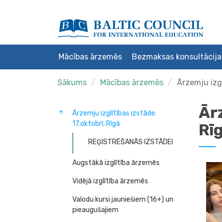
Mācības ārzemēs
Bezmaksas konsultācija
Sākums
Mācības ārzemēs
Ārzemju izgl
Ārz
Ārzemju izglītības izstāde:
17.oktobrī, Rīgā
Rī
REĢISTRĒŠANĀS IZSTĀDEI
Augstākā izglītība ārzemēs
Vidējā izglītība ārzemēs
Valodu kursi jauniešiem (16+) un
pieaugušajiem