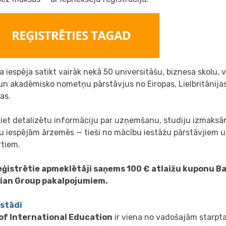
a iespēja satikt vairāk nekā 50 universitāšu, biznesa skolu, 
un akadēmisko nometņu pārstāvjus no Eiropas, Lielbritānija
as.
tiet detalizētu informāciju par uzņemšanu, studiju izmaksā
 iespējām ārzemēs — tieši no mācību iestāžu pārstāvjiem un
rtiem.
reģistrētie apmeklētāji saņems 100 € atlaižu kuponu Ba
ian Group pakalpojumiem.
zstādi
of International Education
ir viena no vadošajām starpt