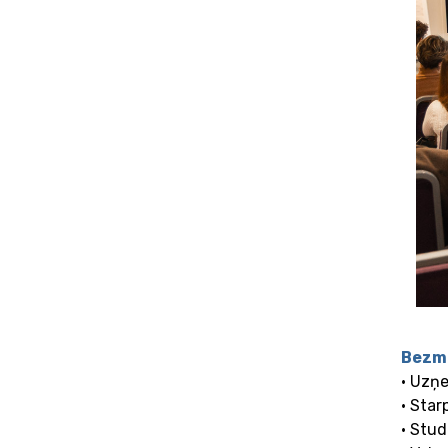
Bezm
• Uzņ
• Sta
• Stud