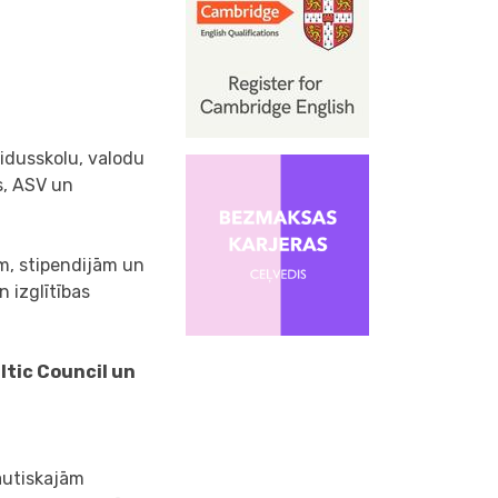
vidusskolu, valodu
s, ASV un
m, stipendijām un
 izglītības
ltic Council un
autiskajām