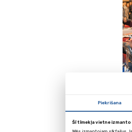
Kam 
Piekrišana
Days o
• sko
Šī tīmekļa vietne izmanto 
• stud
MBA 
Mēs izmantojam sīkfailus, l