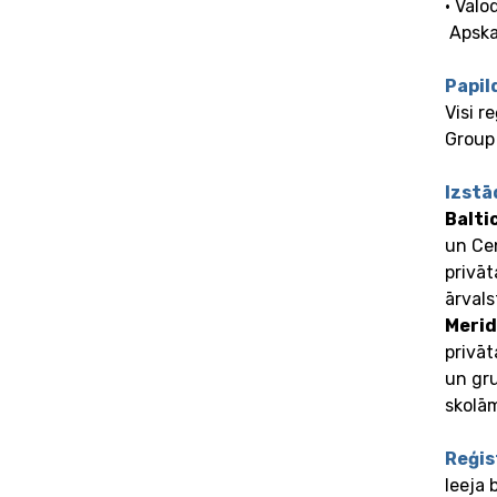
• Val
Apska
Papil
Visi r
Group
Izstā
Balti
un Cen
privāt
ārvals
Merid
privāt
un gru
skolā
Reģis
Ieeja 