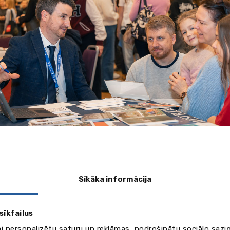
paredzēta izstāde?
Sīkāka informācija
f International Education izstāde ir paredzēta:
lēniem un topošajiem studentiem, kuri plāno studēt ārzemēs
sīkfailus
entiem un absolventiem, kuri interesējas par bakalaura, ma
programmām
ai personalizētu saturu un reklāmas, nodrošinātu sociālo saziņ