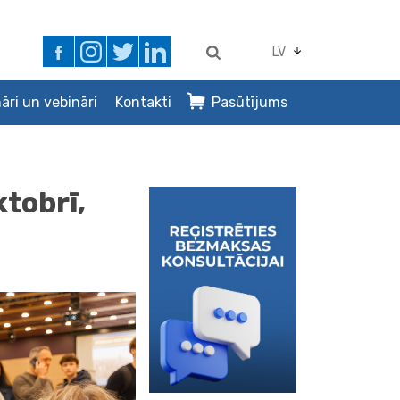
LV
āri un vebināri
Kontakti
Pasūtījums
ktobrī,