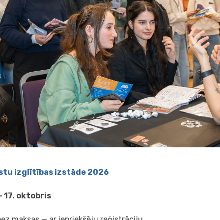
stu izglītības izstāde 2026
— 17. oktobris
bez maksas — ar iepriekšēju reģistrāciju.