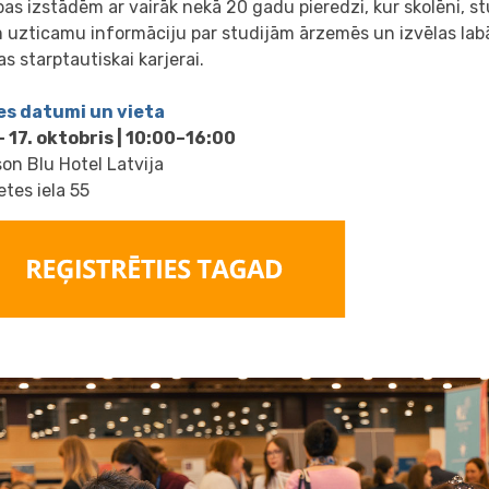
ības izstādēm ar vairāk nekā 20 gadu pieredzi, kur skolēni, s
uzticamu informāciju par studijām ārzemēs un izvēlas labā
as starptautiskai karjerai.
es datumi un vieta
— 17. oktobris | 10:00–16:00
on Blu Hotel Latvija
etes iela 55