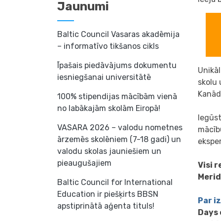
Jaunumi
Baltic Council Vasaras akadēmija
– informatīvo tikšanos cikls
Īpašais piedāvājums dokumentu
Unikāl
iesniegšanai universitātē
skolu 
Kanād
100% stipendijas mācībām vienā
no labākajām skolām Eiropā!
Iegūs
VASARA 2026 – valodu nometnes
mācību
ārzemēs skolēniem (7-18 gadi) un
ekspe
valodu skolas jauniešiem un
pieaugušajiem
Visi 
Merid
Baltic Council for International
Education ir piešķirts BBSN
Par i
apstiprinātā aģenta tituls!
Days 