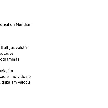
ouncil un Meridian
Baltijas valstīs
estādēs,
 programmās
došajām
aulē. Individuālo
autiskajām valodu