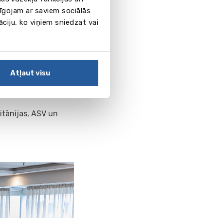
ītības programmas
pīgojam ar saviem sociālās
āciju, ko viņiem sniedzat vai
tarptautisku
ijas
em
Atļaut visu
utisku karjeru
ritānijas, ASV un