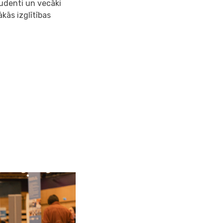
tudenti un vecāki
kās izglītības