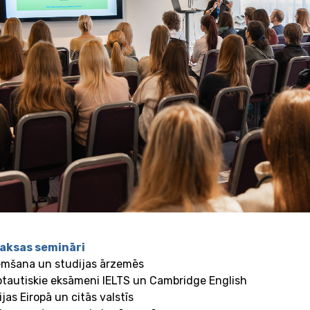
aksas semināri
emšana un studijas ārzemēs
rptautiskie eksāmeni IELTS un Cambridge English
ijas Eiropā un citās valstīs