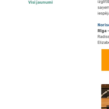
izglīt
Visi jaunumi
saņem 
iespēj
Noris
Rīga 
Radiss
Elizab