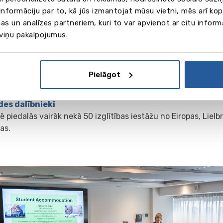
kiem, kuri izvēlas ārvalstu skolas, valodu nometnes un izgl
nformāciju par to, kā jūs izmantojat mūsu vietni, mēs arī ko
m bērniem
as un analīzes partneriem, kuri to var apvienot ar citu inform
ajiem speciālistiem un pieaugušajiem, kuri interesējas par s
 viņu pakalpojumus.
ību un karjeras attīstību
valodu un citu priekšmetu skolotājiem, kuri apsver kvalifikāc
stināšanas programmas un izglītojošus braucienus skolēni
Pielāgot
enam, kurš uzskata studijas ārzemēs par soli ceļā uz starpta
des dalībnieki
ē piedalās vairāk nekā 50 izglītības iestāžu no Eiropas, Lielb
as.