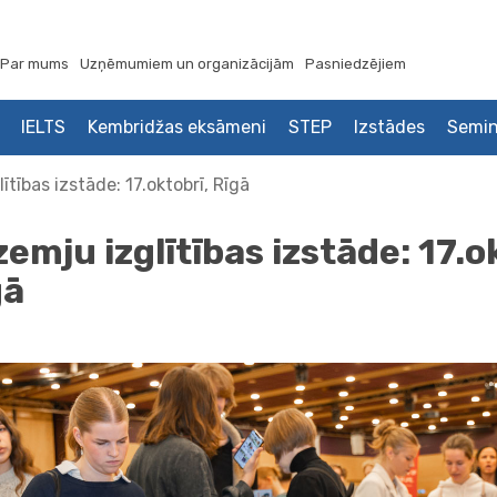
Par mums
Uzņēmumiem un organizācijām
Pasniedzējiem
IELTS
Kembridžas eksāmeni
STEP
Izstādes
Semin
ītības izstāde: 17.oktobrī, Rīgā
emju izglītības izstāde: 17.o
gā