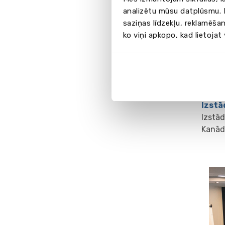
• vecā
analizētu mūsu datplūsmu. I
savie
saziņas līdzekļu, reklamēšan
• jaun
ko viņi apkopo, kad lietojat
izglīt
• sveš
paaug
• ikvi
Izstā
Izstād
Kanād