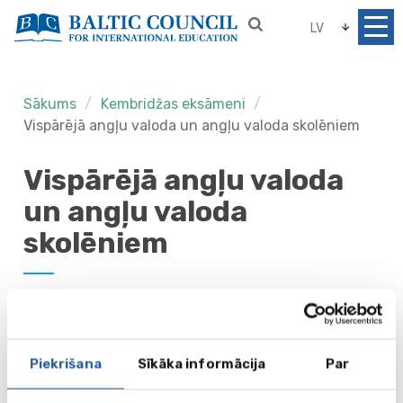
LV
Sākums
Kembridžas eksāmeni
Vispārējā angļu valoda un angļu valoda skolēniem
Vispārējā angļu valoda
un angļu valoda
skolēniem
Neskatoties uz
to, vai jūs tikko
esat sācis
mācīties angļu
Piekrišana
Sīkāka informācija
Par
valodu, vēlaties