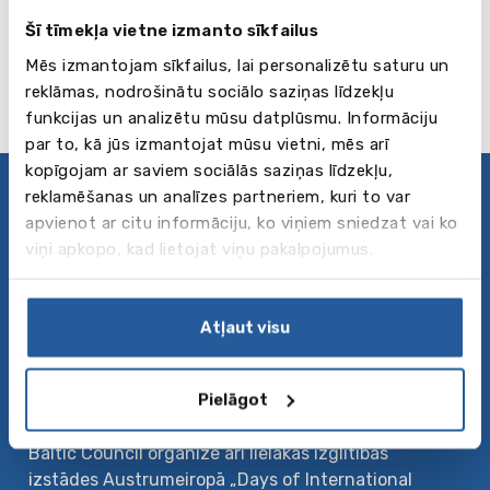
uzlabot savu rakstītprasmi, esat students vai kādas
jomas speciālists, jūs varat atrast sev piemērotu
Šī tīmekļa vietne izmanto sīkfailus
angļu valodas eksāmenu.
Mēs izmantojam sīkfailus, lai personalizētu saturu un
reklāmas, nodrošinātu sociālo saziņas līdzekļu
funkcijas un analizētu mūsu datplūsmu. Informāciju
par to, kā jūs izmantojat mūsu vietni, mēs arī
kopīgojam ar saviem sociālās saziņas līdzekļu,
reklamēšanas un analīzes partneriem, kuri to var
Privātuma politika
apvienot ar citu informāciju, ko viņiem sniedzat vai ko
Seko mums
viņi apkopo, kad lietojat viņu pakalpojumus.
Par mums
Atļaut visu
Baltic Council for International Education ir viena
no labākajām aģentūrām ārzemju izglītības pasaulē
Pielāgot
– sākot no valodu kursiem un vasaras nometnēm
līdz vidējai, profesionālajai un augstākajai izglītībai.
Baltic Council organizē arī lielākās izglītības
izstādes Austrumeiropā „Days of International