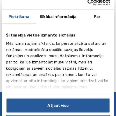
Piekrišana
Sīkāka informācija
Par
Šī tīmekļa vietne izmanto sīkfailus
Mēs izmantojam sīkfailus, lai personalizētu saturu un
reklāmas, nodrošinātu sociālo saziņas līdzekļu
funkcijas un analizētu mūsu datplūsmu. Informāciju
par to, kā jūs izmantojat mūsu vietni, mēs arī
kopīgojam ar saviem sociālās saziņas līdzekļu,
reklamēšanas un analīzes partneriem, kuri to var
apvienot ar citu informāciju, ko viņiem sniedzat vai ko
viņi apkopo, kad lietojat viņu pakalpojumus.
Privātuma politika
Atļaut visu
Seko mums