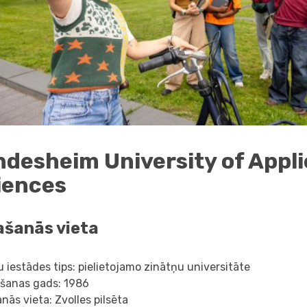
ndesheim University of Appl
iences
ašanās vieta
 iestādes tips: pielietojamo zinātņu universitāte
āšanas gads: 1986
nās vieta: Zvolles pilsēta