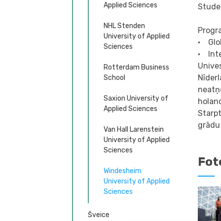
Applied Sciences
Stude
NHL Stenden
Progr
University of Applied
• Glo
Sciences
• Int
Unives
Rotterdam Business
Nīderl
School
neatņ
Saxion University of
holan
Applied Sciences
Starpt
grādu
Van Hall Larenstein
University of Applied
Sciences
Fot
Windesheim
University of Applied
Sciences
Šveice