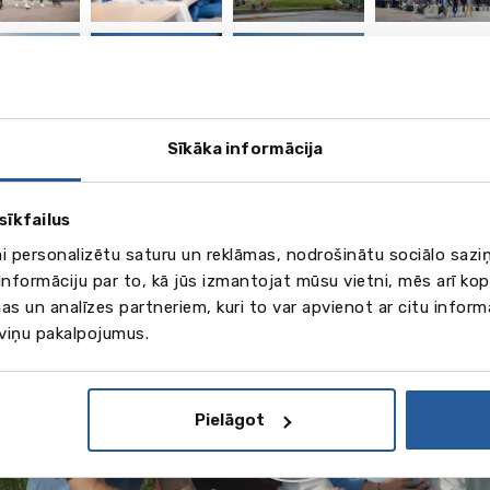
vēl
4
attēli
Sīkāka informācija
eo
sīkfailus
ai personalizētu saturu un reklāmas, nodrošinātu sociālo saziņ
nformāciju par to, kā jūs izmantojat mūsu vietni, mēs arī ko
as un analīzes partneriem, kuri to var apvienot ar citu inform
 viņu pakalpojumus.
Pielāgot