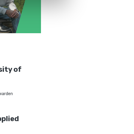
ity of
warden
pplied