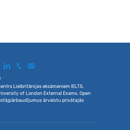
s
 centrs Lielbritānijas eksāmeniem IELTS,
University of London External Exams, Open
iestājpārbaudījumus ārvalstu privātajās