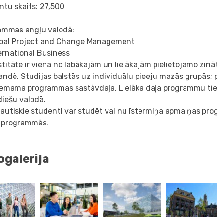
ntu skaits: 27,500
ammas angļu valodā:
bal Project and Change Management
ernational Business
titāte ir viena no labākajām un lielākajām pielietojamo zin
andē. Studijas balstās uz individuālu pieeju mazās grupās; p
emama programmas sastāvdaļa. Lielāka daļa programmu tie
diešu valodā.
autiskie studenti var studēt vai nu īstermiņa apmaiņas pr
 programmās.
ogalerija