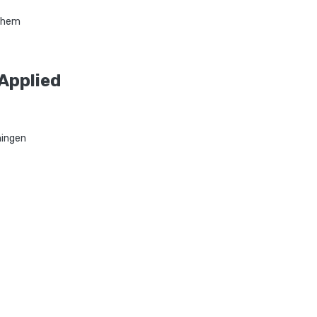
nhem
 Applied
ningen