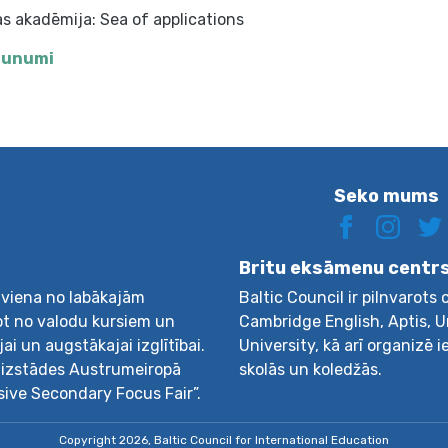
s akadēmija: Sea of applications
jaunumi
Seko mums
Britu eksāmenu centr
r viena no labākajām
Baltic Council ir pilnvarots
ot no valodu kursiem un
Cambridge English, Aptis, 
i un augstākajai izglītībai.
University, kā arī organizē 
as izstādes Austrumeiropā
skolās un koledžās.
sive Secondary Focus Fair”.
Copyright 2026, Baltic Council for International Education