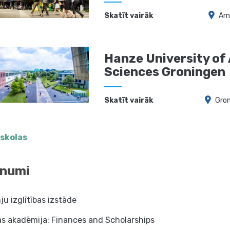
Skatīt vairāk
Ar
Hanze University of
Sciences Groningen
Skatīt vairāk
Gro
 skolas
numi
u izglītības izstāde
as akadēmija: Finances and Scholarships