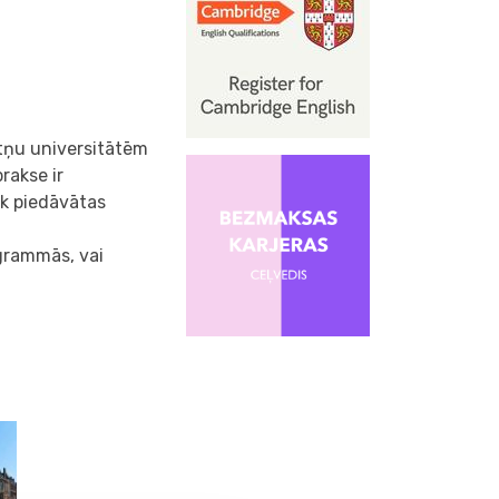
ātņu universitātēm
rakse ir
k piedāvātas
ogrammās, vai