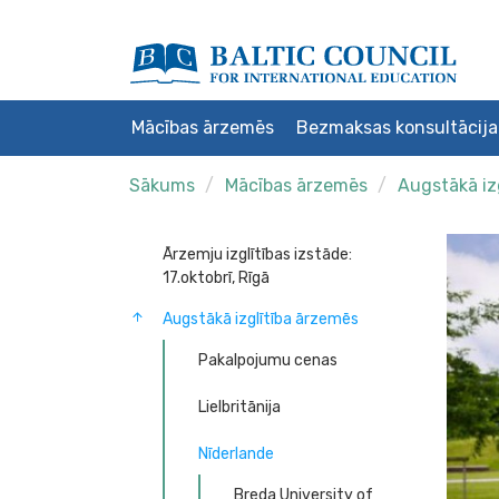
Mācības ārzemēs
Bezmaksas konsultācija
Sākums
Mācības ārzemēs
Augstākā iz
Ārzemju izglītības izstāde:
17.oktobrī, Rīgā
Augstākā izglītība ārzemēs
Pakalpojumu cenas
Lielbritānija
Nīderlande
Breda University of