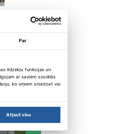
Par
as līdzekļu funkcijas un
pīgojam ar saviem sociālās
āciju, ko viņiem sniedzat vai
Atļaut visu