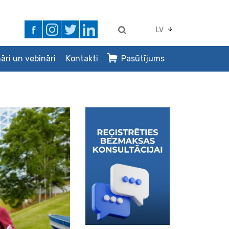
LV
āri un vebināri
Kontakti
Pasūtījums