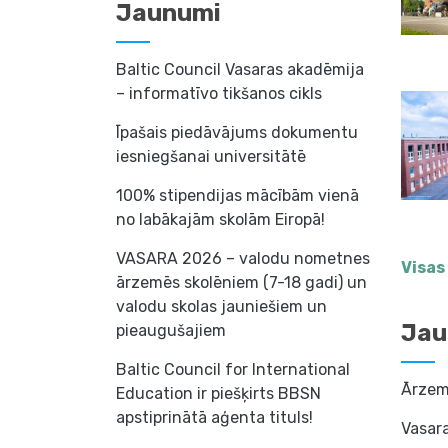
Jaunumi
Baltic Council Vasaras akadēmija
– informatīvo tikšanos cikls
Īpašais piedāvājums dokumentu
iesniegšanai universitātē
100% stipendijas mācībām vienā
no labākajām skolām Eiropā!
VASARA 2026 – valodu nometnes
Visas
ārzemēs skolēniem (7-18 gadi) un
valodu skolas jauniešiem un
Jau
pieaugušajiem
Baltic Council for International
Ārzemj
Education ir piešķirts BBSN
apstiprinātā aģenta tituls!
Vasar