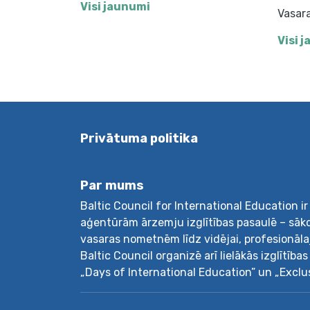
Visi jaunumi
Vasara
Visi 
Privātuma politika
Par mums
Baltic Council for International Education i
aģentūrām ārzemju izglītības pasaulē – sāk
vasaras nometnēm līdz vidējai, profesionālaja
Baltic Council organizē arī lielākās izglītīb
„Days of International Education” un „Exclu