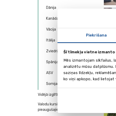
Dānija
Kanāda
Vācija
Piekrišana
Vid
Itālija
Zviedrija
Šī tīmekļa vietne izmanto 
Mēs izmantojam sīkfailus, l
Spānija
analizētu mūsu datplūsmu. I
saziņas līdzekļu, reklamēšan
ASV
ko viņi apkopo, kad lietojat
Somija
Vidējā izglītība ārzemēs
Valodu kursi jauniešiem (16+) un
pieaugušajiem