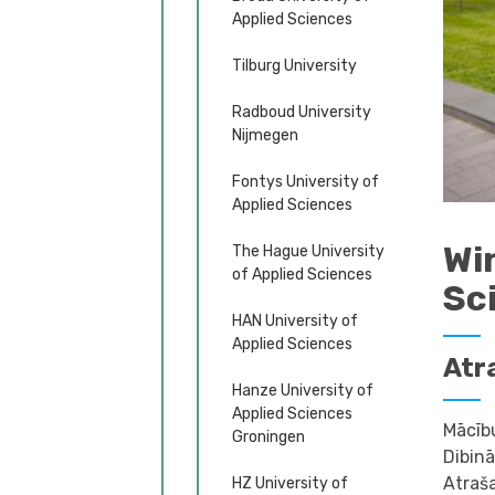
Applied Sciences
Tilburg University
Radboud University
Nijmegen
Fontys University of
Applied Sciences
Wi
The Hague University
of Applied Sciences
Sc
HAN University of
Applied Sciences
Atr
Hanze University of
Applied Sciences
Mācību
Groningen
Dibin
Atraša
HZ University of