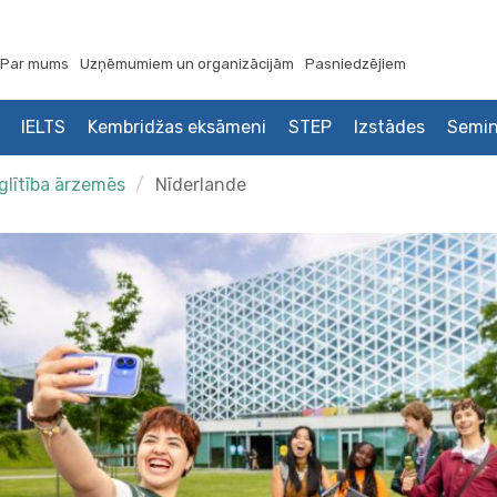
Par mums
Uzņēmumiem un organizācijām
Pasniedzējiem
IELTS
Kembridžas eksāmeni
STEP
Izstādes
Semin
glītība ārzemēs
Nīderlande