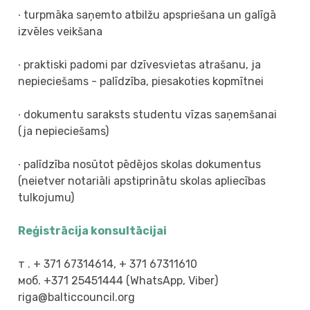
∙ turpmāka saņemto atbilžu apspriešana un galīgā
izvēles veikšana
∙ praktiski padomi par dzīvesvietas atrašanu, ja
nepieciešams - palīdzība, piesakoties kopmītnei
∙ dokumentu saraksts studentu vīzas saņemšanai
(ja nepieciešams)
∙ palīdzība nosūtot pēdējos skolas dokumentus
(neietver notariāli apstiprinātu skolas apliecības
tulkojumu)
Reģistrācija konsultācijai
т . + 371 67314614, + 371 67311610
моб. +371 25451444 (WhatsApp, Viber)
riga@balticcouncil.org