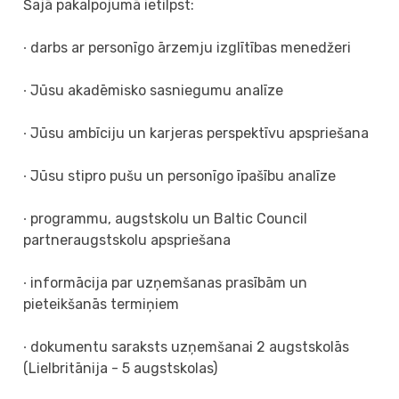
Šajā pakalpojumā ietilpst:
∙ darbs ar personīgo ārzemju izglītības menedžeri
∙ Jūsu akadēmisko sasniegumu analīze
∙ Jūsu ambīciju un karjeras perspektīvu apspriešana
∙ Jūsu stipro pušu un personīgo īpašību analīze
∙ programmu, augstskolu un Baltic Council
partneraugstskolu apspriešana
∙ informācija par uzņemšanas prasībām un
pieteikšanās termiņiem
∙ dokumentu saraksts uzņemšanai 2 augstskolās
(Lielbritānija - 5 augstskolas)