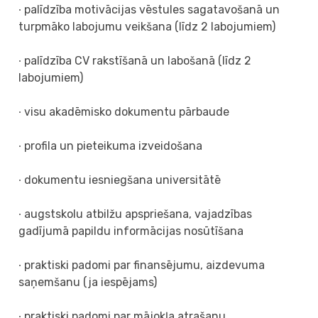
∙ palīdzība motivācijas vēstules sagatavošanā un
turpmāko labojumu veikšana (līdz 2 labojumiem)
∙ palīdzība CV rakstīšanā un labošanā (līdz 2
labojumiem)
∙ visu akadēmisko dokumentu pārbaude
∙ profila un pieteikuma izveidošana
∙ dokumentu iesniegšana universitātē
∙ augstskolu atbilžu apspriešana, vajadzības
gadījumā papildu informācijas nosūtīšana
∙ praktiski padomi par finansējumu, aizdevuma
saņemšanu (ja iespējams)
∙ praktiski padomi par mājokļa atrašanu