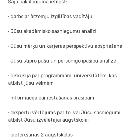
Šajā pakalpojumā ietilpst:
∙ darbs ar ārzemju izglītības vadītāju
∙ Jūsu akadēmisko sasniegumu analīzi
∙ Jūsu mērķu un karjeras perspektīvu apspriešana
∙ Jūsu stipro pušu un personīgo īpašību analīze
∙ diskusija par programmām, universitātēm, kas
atbilst jūsu vēlmēm
∙ informācija par iestāšanās prasībām
∙ ekspertu vērtējums par to, vai Jūsu sasniegumi
atbilst Jūsu izvēlētajai augstskolai
∙ pieteikšanās 2 augstskolās