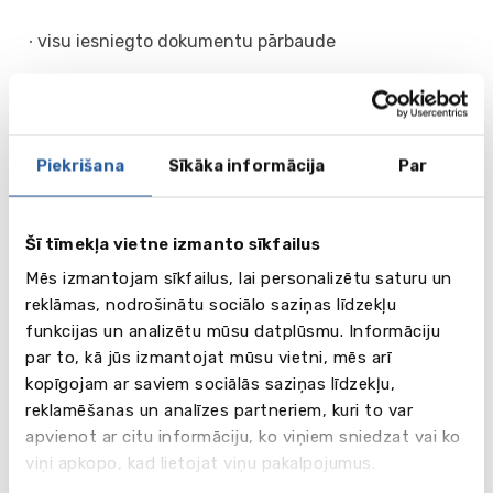
∙ visu iesniegto dokumentu pārbaude
∙ palīdzība motivācijas vēstules un CV rakstīšanā
(līdz 3 labojumiem)
Piekrišana
Sīkāka informācija
Par
∙ pieteikuma iesniegšana 2 augstskolām un visu
dokumentu nosūtīšana (Lielbritānija - 5
augstskolām)
Šī tīmekļa vietne izmanto sīkfailus
Mēs izmantojam sīkfailus, lai personalizētu saturu un
∙ papildu rakstisko darbu, pārbaudījumu,
reklāmas, nodrošinātu sociālo saziņas līdzekļu
apspriešana, ja konkrētā augstskola tos pieprasa
funkcijas un analizētu mūsu datplūsmu. Informāciju
par to, kā jūs izmantojat mūsu vietni, mēs arī
∙ saņemto atbilžu tālāka apspriešana un augstskolas
kopīgojam ar saviem sociālās saziņas līdzekļu,
izvēle
reklamēšanas un analīzes partneriem, kuri to var
apvienot ar citu informāciju, ko viņiem sniedzat vai ko
∙ praktiski padomi par finansējumu, aizdevuma
viņi apkopo, kad lietojat viņu pakalpojumus.
saņemšanu (ja iespējams)