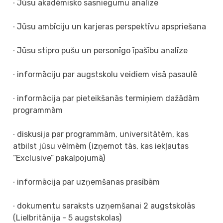
∙ Jūsu akadēmisko sasniegumu analīze
∙ Jūsu ambīciju un karjeras perspektīvu apspriešana
∙ Jūsu stipro pušu un personīgo īpašību analīze
∙ informāciju par augstskolu veidiem visā pasaulē
∙ informācija par pieteikšanās termiņiem dažādām
programmām
∙ diskusija par programmām, universitātēm, kas
atbilst jūsu vēlmēm (izņemot tās, kas iekļautas
“Exclusive” pakalpojumā)
∙ informācija par uzņemšanas prasībām
∙ dokumentu saraksts uzņemšanai 2 augstskolās
(Lielbritānija - 5 augstskolas)