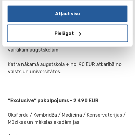
∙ praktiski padomi par mājokļa atrašanu
Atļaut visu
∙ palīdzība nosūtot pēdējos skolas dokumentus
(neietver notariāli apliecinātu tulkojumu)
Pielāgot
Šajā pakalpojumā var iekļaut pieteikšanos uz
vairākām augstskolām.
Katra nākamā augstskola + no 90 EUR atkarībā no
valsts un universitātes.
“Exclusive” pakalpojums - 2 490 EUR
Oksforda / Kembridža / Medicīna / Konservatorijas /
Mūzikas un mākslas akadēmijas