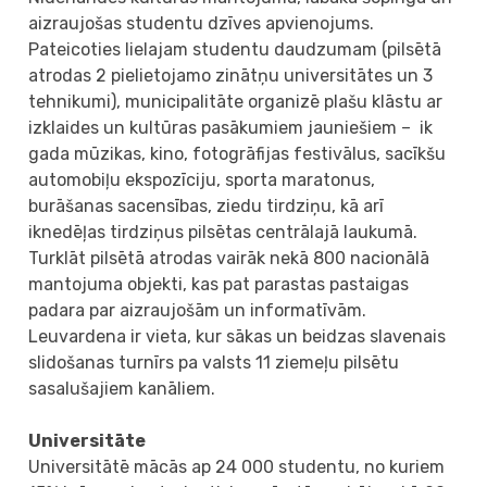
aizraujošas studentu dzīves apvienojums.
Pateicoties lielajam studentu daudzumam (pilsētā
atrodas 2 pielietojamo zinātņu universitātes un 3
tehnikumi), municipalitāte organizē plašu klāstu ar
izklaides un kultūras pasākumiem jauniešiem – ik
gada mūzikas, kino, fotogrāfijas festivālus, sacīkšu
automobiļu ekspozīciju, sporta maratonus,
burāšanas sacensības, ziedu tirdziņu, kā arī
iknedēļas tirdziņus pilsētas centrālajā laukumā.
Turklāt pilsētā atrodas vairāk nekā 800 nacionālā
mantojuma objekti, kas pat parastas pastaigas
padara par aizraujošām un informatīvām.
Leuvardena ir vieta, kur sākas un beidzas slavenais
slidošanas turnīrs pa valsts 11 ziemeļu pilsētu
sasalušajiem kanāliem.
Universitāte
Universitātē mācās ap 24 000 studentu, no kuriem