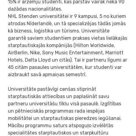
15% ir ārzemju studenti, kas pārstāv vairāk nekā 90
dažādas nacionalitātes.
NHL Stenden universitātei ir 9 kampusi, 5 no kuriem
atrodas Nīderlandē, un tā specializējas tādās jomās
kā bizness, loģistika un tūrisms. Universitāte
garantē saviem studentiem prakses vietas lielākajās
starptautiskajās kompānijās (Hilton Worldwide,
AirBerlin, Nike, Sony Music Entertainment, Marriott
Hotels, Delta Lloyd un citās). Tai ir partneru līgumi ar
45 citām pasaules universitātēm, kur studenti var
aizbraukt savā apmaiņas semestrī.
Universitāte pastāvīgi cenšas stiprināt
starptautiskās attiecības un paplašināt savu
partneru universitāšu tīklu visā pasaulē. Izglītības
un pētnieciskās programmas rada iespējas
mobilitātei un starptautiskas pieredzes iegūšanai.
Mācību programmu saturs atspoguļo izvēlētās
specialitātes starptautiskos un starpkultūru