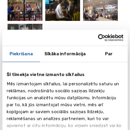
vēl
3
attēli
Piekrišana
Sīkāka informācija
Par
Video
Šī tīmekļa vietne izmanto sīkfailus
Mēs izmantojam sīkfailus, lai personalizētu saturu un
reklāmas, nodrošinātu sociālo saziņas līdzekļu
funkcijas un analizētu mūsu datplūsmu. Informāciju
par to, kā jūs izmantojat mūsu vietni, mēs arī
kopīgojam ar saviem sociālās saziņas līdzekļu,
reklamēšanas un analīzes partneriem, kuri to var
apvienot ar citu informāciju, ko viņiem sniedzat vai ko