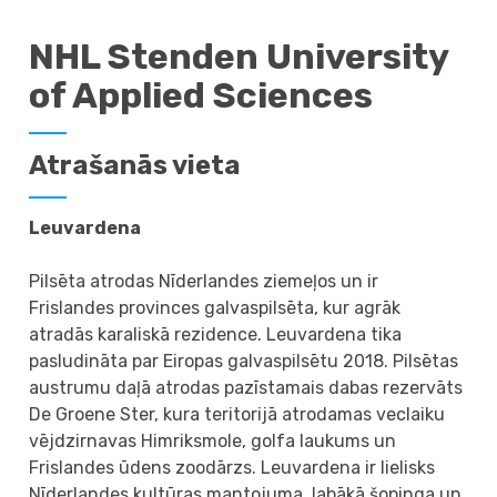
NHL Stenden University
of Applied Sciences
Atrašanās vieta
Leuvardena
Pilsēta atrodas Nīderlandes ziemeļos un ir
Frislandes provinces galvaspilsēta, kur agrāk
atradās karaliskā rezidence. Leuvardena tika
pasludināta par Eiropas galvaspilsētu 2018. Pilsētas
austrumu daļā atrodas pazīstamais dabas rezervāts
De Groene Ster, kura teritorijā atrodamas veclaiku
vējdzirnavas Himriksmole, golfa laukums un
Frislandes ūdens zoodārzs. Leuvardena ir lielisks
Nīderlandes kultūras mantojuma, labākā šopinga un