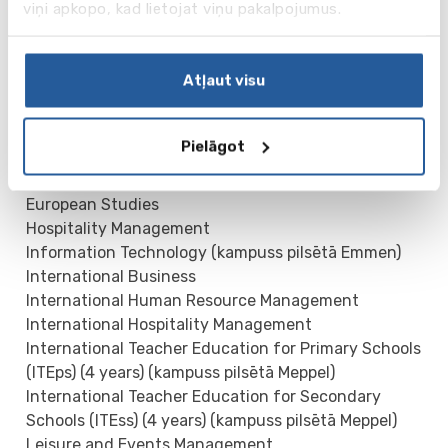
viņi apkopo, kad lietojat viņu pakalpojumus.
Bakalaura programmas
Atļaut visu
Business Administration
Communication and Multimedia Design
Computer Science
Pielāgot
Creative Business
Entrepreneurship and Retail Management
European Studies
Hospitality Management
Information Technology (kampuss pilsētā Emmen)
International Business
International Human Resource Management
International Hospitality Management
International Teacher Education for Primary Schools
(ITEps) (4 years) (kampuss pilsētā Meppel)
International Teacher Education for Secondary
Schools (ITEss) (4 years) (kampuss pilsētā Meppel)
Leisure and Events Management