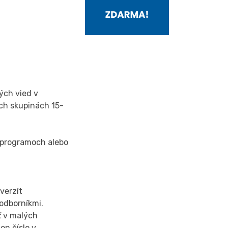
ných vied v
ých skupinách 15-
 programoch alebo
verzít
 odborníkmi.
ť v malých
en číslo v