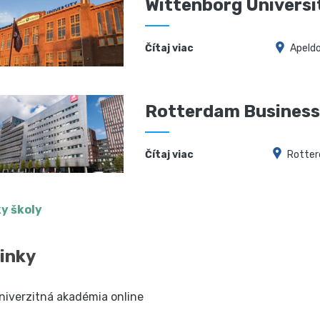
Wittenborg Universi
Čítaj viac
Apeld
Rotterdam Business
Čítaj viac
Rotte
y školy
inky
niverzitná akadémia online