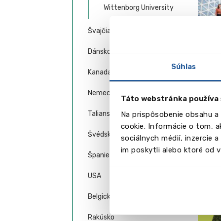
Wittenborg University
Švajčiarsko
Dánsko
Súhlas
Kanada
Nemecko
Táto webstránka používa 
Vid
Taliansko
Na prispôsobenie obsahu a 
cookie. Informácie o tom, 
Švédsko
sociálnych médií, inzercie 
im poskytli alebo ktoré od vá
Španielsko
USA
Belgicko
Rakúsko