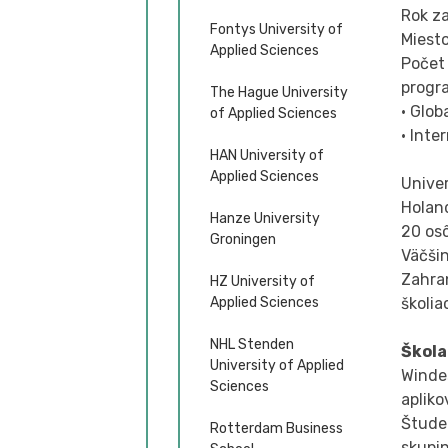
Rok za
Fontys University of
Miesto
Applied Sciences
Počet
progr
The Hague University
• Glo
of Applied Sciences
• Inte
HAN University of
Applied Sciences
Univer
Holand
Hanze University
20 os
Groningen
Väčši
Zahra
HZ University of
Applied Sciences
školi
NHL Stenden
Škola
University of Applied
Winde
Sciences
apliko
Štude
Rotterdam Business
skupin