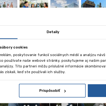
vēl
4
Detaily
Obrázky
súbory cookies
eo
reklám, poskytovanie funkcií sociálnych médií a analýzu náv
ako používate naše webové stránky, poskytujeme aj našim par
a analýzy. Títo partneri môžu príslušné informácie skombinovať
s získali, keď ste používali ich služby.
Prispôsobiť