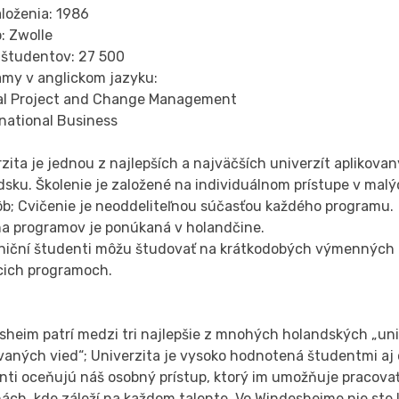
loženia: 1986
: Zwolle
 študentov: 27 500
amy v anglickom jazyku:
bal Project and Change Management
rnational Business
zita je jednou z najlepších a najväčších univerzít aplikova
sku. Školenie je založené na individuálnom prístupe v mal
ôb; Cvičenie je neoddeliteľnou súčasťou každého programu.
na programov je ponúkaná v holandčine.
niční študenti môžu študovať na krátkodobých výmenných
acich programoch.
sheim patrí medzi tri najlepšie z mnohých holandských „uni
vaných vied“; Univerzita je vysoko hodnotená študentmi aj
nti oceňujú náš osobný prístup, ktorý im umožňuje pracova
ách, kde záleží na každom talente. Vo Windesheime nie ste l