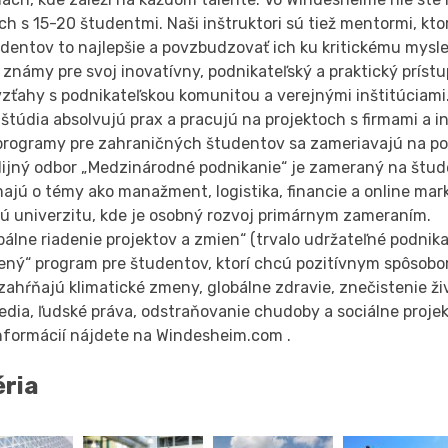
ch s 15-20 študentmi. Naši inštruktori sú tiež mentormi, kto
udentov to najlepšie a povzbudzovať ich ku kritickému mysl
ž známy pre svoj inovatívny, podnikateľský a praktický príst
zťahy s podnikateľskou komunitou a verejnými inštitúciami.
štúdia absolvujú prax a pracujú na projektoch s firmami a in
programy pre zahraničných študentov sa zameriavajú na po
dijný odbor „Medzinárodné podnikanie“ je zameraný na štude
ajú o témy ako manažment, logistika, financie a online mark
jú univerzitu, kde je osobný rozvoj primárnym zameraním.
bálne riadenie projektov a zmien“ (trvalo udržateľné podnika
ený“ program pre študentov, ktorí chcú pozitívnym spôsobo
zahŕňajú klimatické zmeny, globálne zdravie, znečistenie ž
edia, ľudské práva, odstraňovanie chudoby a sociálne projek
informácií nájdete na Windesheim.com .
éria