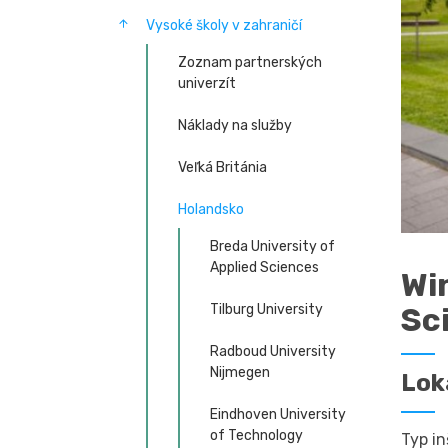
Vysoké školy v zahraničí
Zoznam partnerských
univerzít
Náklady na služby
Veľká Británia
Holandsko
Breda University of
Applied Sciences
Wi
Tilburg University
Sc
Radboud University
Nijmegen
Lok
Eindhoven University
of Technology
Typ in