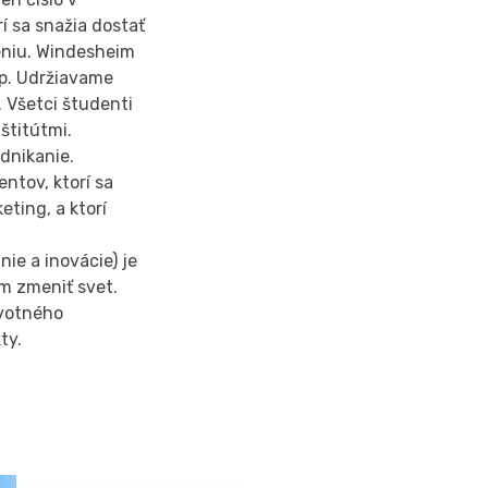
rí sa snažia dostať
eniu. Windesheim
up. Udržiavame
 Všetci študenti
štitútmi.
dnikanie.
ntov, ktorí sa
eting, a ktorí
nie a inovácie) je
m zmeniť svet.
ivotného
ty.