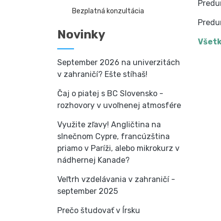
Predu
Bezplatná konzultácia
Predu
Novinky
Všetk
September 2026 na univerzitách
v zahraničí? Ešte stíhaš!
Čaj o piatej s BC Slovensko -
rozhovory v uvoľnenej atmosfére
Využite zľavy! Angličtina na
slnečnom Cypre, francúzština
priamo v Paríži, alebo mikrokurz v
nádhernej Kanade?
Veľtrh vzdelávania v zahraničí -
september 2025
Prečo študovať v Írsku