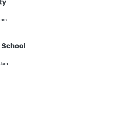
ty
oorn
 School
rdam