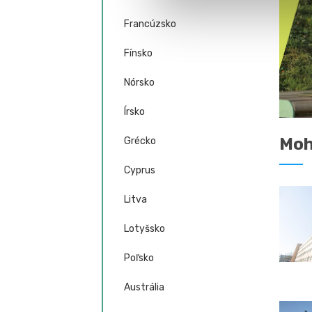
Francúzsko
Fínsko
Nórsko
Írsko
Moh
Grécko
Cyprus
Litva
Lotyšsko
Poľsko
Austrália