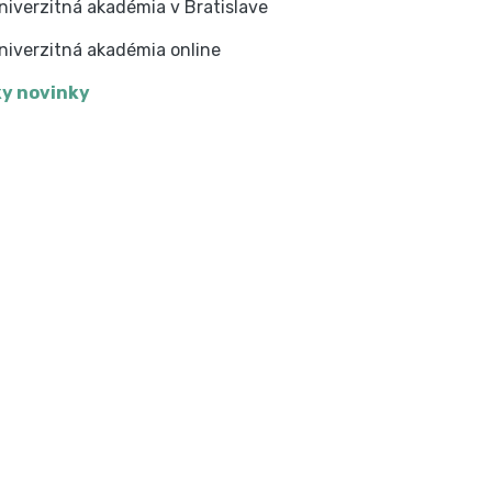
niverzitná akadémia v Bratislave
niverzitná akadémia online
y novinky