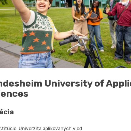
ndesheim University of Appl
iences
ácia
štitúcie: Univerzita aplikovaných vied