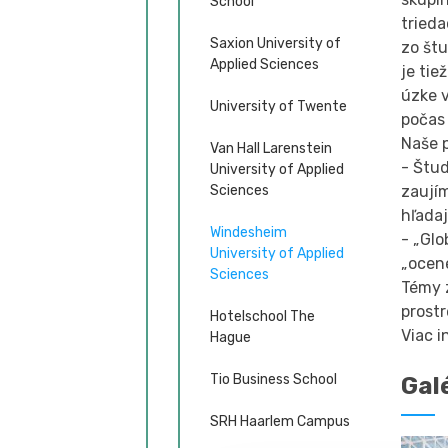
School
trieda
Saxion University of
zo št
Applied Sciences
je tie
úzke v
University of Twente
počas 
Naše 
Van Hall Larenstein
- Štu
University of Applied
Sciences
zaujím
hľada
Windesheim
- „Glo
University of Applied
„ocen
Sciences
Témy 
prostr
Hotelschool The
Viac 
Hague
Tio Business School
Gal
SRH Haarlem Campus