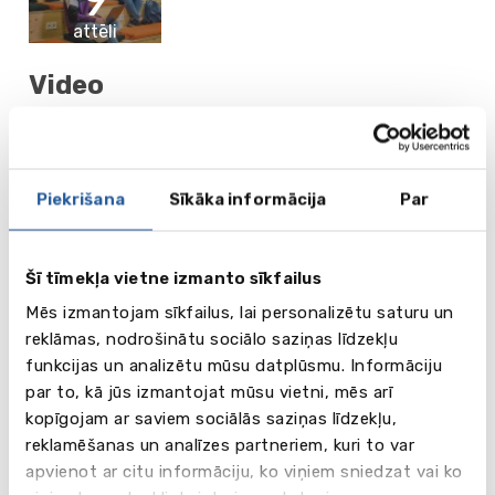
attēli
Video
Piekrišana
Sīkāka informācija
Par
Šī tīmekļa vietne izmanto sīkfailus
Mēs izmantojam sīkfailus, lai personalizētu saturu un
reklāmas, nodrošinātu sociālo saziņas līdzekļu
funkcijas un analizētu mūsu datplūsmu. Informāciju
par to, kā jūs izmantojat mūsu vietni, mēs arī
Programmas
kopīgojam ar saviem sociālās saziņas līdzekļu,
Bakalaura programmas (angļu valodā)
reklamēšanas un analīzes partneriem, kuri to var
• Classical Music
apvienot ar citu informāciju, ko viņiem sniedzat vai ko
• Design (Minerva Art Academy)