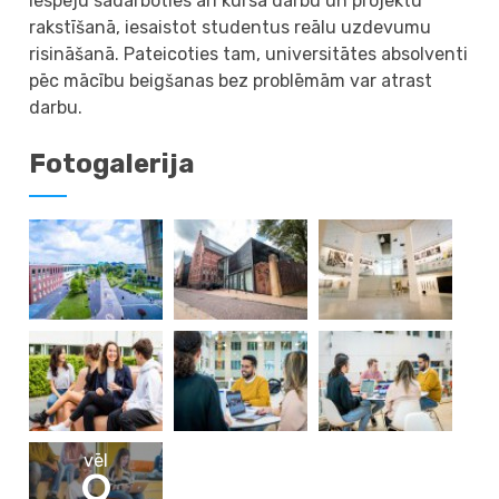
iespēju sadarboties arī kursa darbu un projektu
rakstīšanā, iesaistot studentus reālu uzdevumu
risināšanā. Pateicoties tam, universitātes absolventi
pēc mācību beigšanas bez problēmām var atrast
darbu.
Fotogalerija
vēl
9