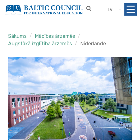
LV
Sākums
Mācības ārzemēs
Augstākā izglītība ārzemēs
Nīderlande