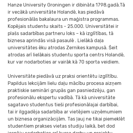
Hanze University Groningen ir dibināta 1798.gadā.Tā
ir vecākā universitāte Holandē, kas piedāvā
profesionālās bakalaura un maģistra programmas.
Kopējais studentu skaits - 25.000. Universitātei ir
plašs sadarbības partneru loks – kā izglītības, tā
biznesa aprindās visā pasaulē . Lielākā daļa
universitātes ēku atrodas Zernikes kampusā. Šeit
atrodas arī lielākais studentu sporta centrs Holandē,
kur var nodarboties ar vairāk kā 70 sporta veidiem.
Universitāte piedāvā uz praksi orientētu izglītību.
Papildus lekcijām lielu daļu mācību procesa aizņem
praktiskie semināri grupās gan pasniedzēju, gan
profesionālu ekspertu vadībā. Tā kā universitāte
sagatavo studentus tieši profesionālajai darbībai,
tai ir ilggadēja sadarbība ar vietējiem uzņēmumiem
un biznesa organizācijām. Tas ļauj ne tikai piemeklēt
studentiem prakses vietas studiju laikā, bet dod