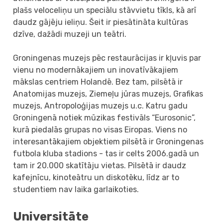
plašs veloceliņu un speciālu stāvvietu tīkls, kā arī
daudz gājēju ieliņu. Šeit ir piesātināta kultūras
dzīve, dažādi muzeji un teātri.
Groningenas muzejs pēc restaurācijas ir kļuvis par
vienu no modernākajiem un inovatīvākajiem
mākslas centriem Holandē. Bez tam, pilsētā ir
Anatomijas muzejs, Ziemeļu jūras muzejs, Grafikas
muzejs, Antropoloģijas muzejs u.c. Katru gadu
Groningenā notiek mūzikas festivāls “Eurosonic”,
kurā piedalās grupas no visas Eiropas. Viens no
interesantākajiem objektiem pilsētā ir Groningenas
futbola kluba stadions - tas ir celts 2006.gadā un
tam ir 20.000 skatītāju vietas. Pilsētā ir daudz
kafejnīcu, kinoteātru un diskotēku, līdz ar to
studentiem nav laika garlaikoties.
Universitāte