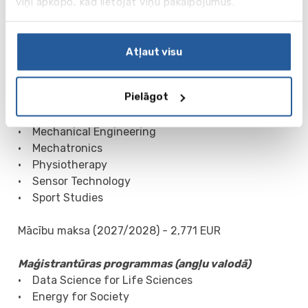
viņi apkopo, kad lietojat viņu pakalpojumus.
• Electronics
• Fine Art (Minerva Art Academy)
• International Business
Atļaut visu
• International Communication
• International Facility Management
Pielāgot
• International Finance and Control
• Marketing Management
• Mechanical Engineering
• Mechatronics
• Physiotherapy
• Sensor Technology
• Sport Studies
Mācību maksa (2027/2028) - 2,771 EUR
Maģistrantūras programmas (angļu valodā)
• Data Science for Life Sciences
• Energy for Society