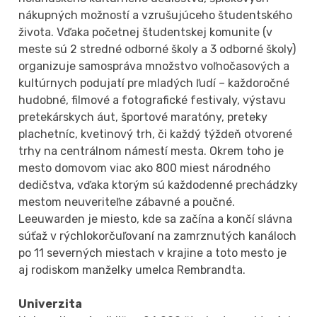
nákupných možností a vzrušujúceho študentského
života. Vďaka početnej študentskej komunite (v
meste sú 2 stredné odborné školy a 3 odborné školy)
organizuje samospráva množstvo voľnočasových a
kultúrnych podujatí pre mladých ľudí – každoročné
hudobné, filmové a fotografické festivaly, výstavu
pretekárskych áut, športové maratóny, preteky
plachetníc, kvetinový trh, či každý týždeň otvorené
trhy na centrálnom námestí mesta. Okrem toho je
mesto domovom viac ako 800 miest národného
dedičstva, vďaka ktorým sú každodenné prechádzky
mestom neuveriteľne zábavné a poučné.
Leeuwarden je miesto, kde sa začína a končí slávna
súťaž v rýchlokorčuľovaní na zamrznutých kanáloch
po 11 severných miestach v krajine a toto mesto je
aj rodiskom manželky umelca Rembrandta.
Univerzita