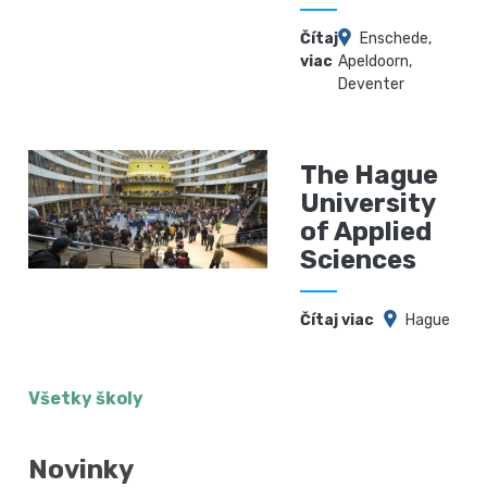
Čítaj
Enschede,
viac
Apeldoorn,
Deventer
The Hague
University
of Applied
Sciences
Čítaj viac
Hague
Všetky školy
Novinky