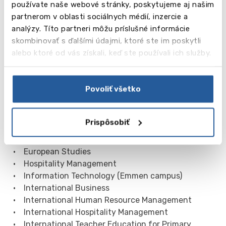
používate naše webové stránky, poskytujeme aj našim
partnerom v oblasti sociálnych médií, inzercie a
analýzy. Títo partneri môžu príslušné informácie
skombinovať s ďalšími údajmi, ktoré ste im poskytli
alebo ktoré od vás získali, keď ste používali ich služby.
Vysokoškolské kurzy:
Povoliť všetko
• Business Administration
• Communication and Multimedia Design
• Computer Science
Prispôsobiť
• Creative Business
• Entrepreneurship and Retail Management
• European Studies
• Hospitality Management
• Information Technology (Emmen campus)
• International Business
• International Human Resource Management
• International Hospitality Management
• International Teacher Education for Primary