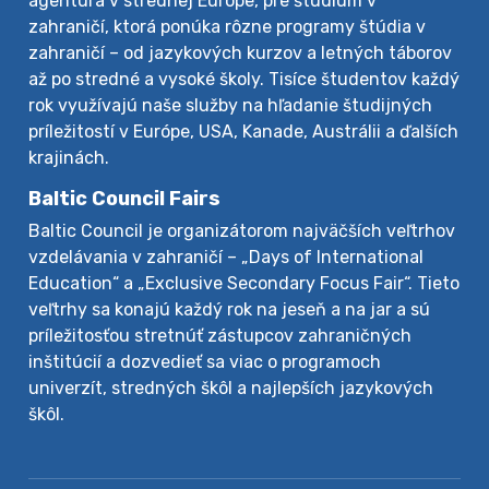
agentúra v strednej Európe, pre štúdium v
zahraničí, ktorá ponúka rôzne programy štúdia v
zahraničí – od jazykových kurzov a letných táborov
až po stredné a vysoké školy. Tisíce študentov každý
rok využívajú naše služby na hľadanie študijných
príležitostí v Európe, USA, Kanade, Austrálii a ďalších
krajinách.
Baltic Council Fairs
Baltic Council je organizátorom najväčších veľtrhov
vzdelávania v zahraničí – „Days of International
Education“ a „Exclusive Secondary Focus Fair“. Tieto
veľtrhy sa konajú každý rok na jeseň a na jar a sú
príležitosťou stretnúť zástupcov zahraničných
inštitúcií a dozvedieť sa viac o programoch
univerzít, stredných škôl a najlepších jazykových
škôl.