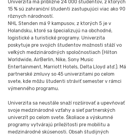
Univerzita má približne 24 000 študentov, z ktorých
15 % sú zahraniční študenti zastupujúci viac ako 90
rôznych národností.
NHL Stenden má 9 kampusov, z ktorých 5 je v
Holandsku, ktoré sa špecializujú na obchodné,
logistické a turistické programy. Univerzita
poskytuje pre svojich študentov možnosti stáží vo
veľkých medzinárodných spoločnostiach (Hilton
Worldwide, AirBerlin, Nike, Sony Music
Entertainment, Marriott Hotels, Delta Lloyd atď.). Má
partnerské zmluvy so 45 univerzitami po celom
svete, kde môžu študenti stráviť semester v rámci
výmenného programu.
Univerzita sa neustále snaží rozširovať a upevňovať
svoje medzinárodné vzťahy a sieť partnerských
univerzít po celom svete. Školiace a výskumné
programy vytvárajú príležitosti pre mobilitu a
medzinárodné skúsenosti. Obsah študijných