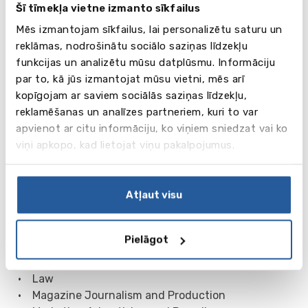
Šī tīmekļa vietne izmanto sīkfailus
• Film and Television Production
Mēs izmantojam sīkfailus, lai personalizētu saturu un
• Film Studies
reklāmas, nodrošinātu sociālo saziņas līdzekļu
• Film Production
funkcijas un analizētu mūsu datplūsmu. Informāciju
• Fine Art
par to, kā jūs izmantojat mūsu vietni, mēs arī
• Geography
kopīgojam ar saviem sociālās saziņas līdzekļu,
• Graphic Design
reklamēšanas un analīzes partneriem, kuri to var
• Health and Social Care Practice
apvienot ar citu informāciju, ko viņiem sniedzat vai ko
• History
viņi apkopo, kad lietojat viņu pakalpojumus.
• Hotel Resort and Tourism Management
• Hotel Resort and Events Management
• Illustration
Atļaut visu
• Interior Design
• International Business studies
• Journalism
Pielāgot
• Logistics Management
• Landscape Architecture
• Law
• Magazine Journalism and Production