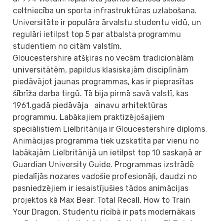
celtniecība un sporta infrastruktūras uzlabošana.
Universitāte ir populāra ārvalstu studentu vidū, un
regulāri ietilpst top 5 par atbalsta programmu
studentiem no citām valstīm.
Gloucestershire atšķiras no vecām tradicionālām
universitātēm, papildus klasiskajām disciplīnām
piedāvājot jaunas programmas, kas ir pieprasītas
šībrīža darba tirgū. Tā bija pirmā savā valstī, kas
1961.gadā piedāvāja ainavu arhitektūras
programmu. Labākajiem praktizējošajiem
speciālistiem Lielbritānija ir Gloucestershire diploms.
Animācijas programma tiek uzskatīta par vienu no
labākajām Lielbritānijā un ietilpst top 10 saskaņā ar
Guardian University Guide. Programmas izstrādē
piedalījās nozares vadošie profesionāļi, daudzi no
pasniedzējiem ir iesaistījušies tādos animācijas
projektos kā Max Bear, Total Recall, How to Train
Your Dragon. Studentu rīcībā ir pats modernākais