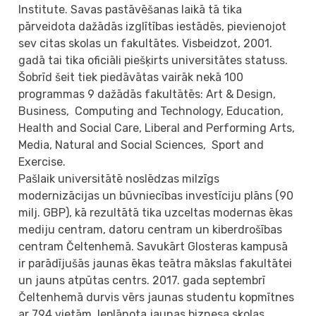
Institute. Savas pastāvēšanas laikā tā tika
pārveidota dažādās izglītības iestādēs, pievienojot
sev citas skolas un fakultātes. Visbeidzot, 2001.
gadā tai tika oficiāli piešķirts universitātes statuss.
Šobrīd šeit tiek piedāvātas vairāk nekā 100
programmas 9 dažādās fakultātēs: Art & Design,
Business, Computing and Technology, Education,
Health and Social Care, Liberal and Performing Arts,
Media, Natural and Social Sciences, Sport and
Exercise.
Pašlaik universitātē noslēdzas milzīgs
modernizācijas un būvniecības investīciju plāns (90
milj. GBP), kā rezultātā tika uzceltas modernas ēkas
mediju centram, datoru centram un kiberdrošības
centram Čeltenhemā. Savukārt Glosteras kampusā
ir parādījušās jaunas ēkas teātra mākslas fakultātei
un jauns atpūtas centrs. 2017. gada septembrī
Čeltenhemā durvis vērs jaunas studentu kopmītnes
ar 794 vietām. Ieplānota jaunas biznesa skolas