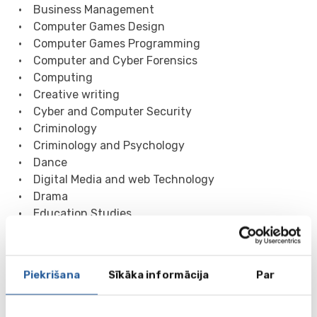
• Business Management
• Computer Games Design
• Computer Games Programming
• Computer and Cyber Forensics
• Computing
• Creative writing
• Cyber and Computer Security
• Criminology
• Criminology and Psychology
• Dance
• Digital Media and web Technology
• Drama
• Education Studies
• Early Childhood Studies
• English
• English Language and Creative Writing
Piekrišana
Sīkāka informācija
Par
• Ecology and Environmental Science
• Events Management
• Fashion Design