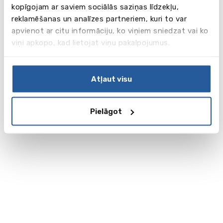
kopīgojam ar saviem sociālās saziņas līdzekļu,
reklamēšanas un analīzes partneriem, kuri to var
apvienot ar citu informāciju, ko viņiem sniedzat vai ko
viņi apkopo, kad lietojat viņu pakalpojumus.
Atļaut visu
Pielāgot