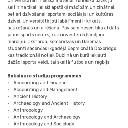
Universitātei ir lieliska materiāli tehniskā bāze, jo
šeit ir ne tikai lieliski apstākļi mācībām un zinātnei,
bet arī dzīvošanai, sportam, sociālajai un kultūras
dzīvei. Universitātē ļoti labā līmenī ir krikets,
paukošanās un airēšana. Pavisam nesen tika atklāts
jauns sports centrs, kurā investēti 5,5 miljoni
mārciņu. Oksforda, Kembridžas un Dāremas
studenti sacenšas ikgadējā čepmionātā Doxbridge,
kas tradicionāli notiek Dublinā un kurā iekļauti
dažādi sporta veidi, tai skaitā futbols un regbijs.
Bakalaura studiju programmas
• Accounting and Finance
• Accounting and Management
• Ancient History
• Archaeology and Ancient History
• Anthropology
• Anthropology and Archaeology
• Anthropology and Sociology