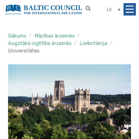
LV
Sākums
Mācības ārzemēs
Augstākā izglītība ārzemēs
Lielbritānija
Universitātes