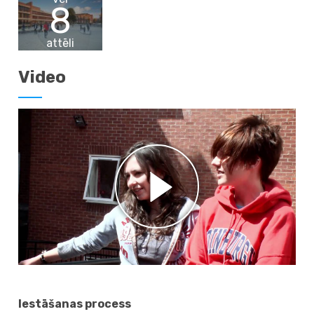
8
attēli
Video
Iestāšanas process