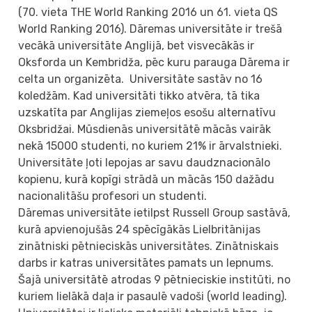
(70. vieta THE World Ranking 2016 un 61. vieta QS
World Ranking 2016). Dāremas universitāte ir trešā
vecākā universitāte Anglijā, bet visvecākās ir
Oksforda un Kembridža, pēc kuru parauga Dārema ir
celta un organizēta. Universitāte sastāv no 16
koledžām. Kad universitāti tikko atvēra, tā tika
uzskatīta par Anglijas ziemeļos esošu alternatīvu
Oksbridžai. Mūsdienās universitātē mācās vairāk
nekā 15000 studenti, no kuriem 21% ir ārvalstnieki.
Universitāte ļoti lepojas ar savu daudznacionālo
kopienu, kurā kopīgi strādā un mācās 150 dažādu
nacionalitāšu profesori un studenti.
Dāremas universitāte ietilpst Russell Group sastāvā,
kurā apvienojušās 24 spēcīgākās Lielbritānijas
zinātniski pētnieciskās universitātes. Zinātniskais
darbs ir katras universitātes pamats un lepnums.
Šajā universitātē atrodas 9 pētnieciskie institūti, no
kuriem lielākā daļa ir pasaulē vadoši (world leading).