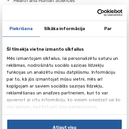
• Health and Human Sciences
• International Relations
• Japanese Studies
• Law
• Liberal Arts
Piekrišana
Sīkāka informācija
Par
• Marketing
• Management and Business with Foundation
• Mathematics
Šī tīmekļa vietne izmanto sīkfailus
• Medical Anthropology
Mēs izmantojam sīkfailus, lai personalizētu saturu un
• Medicine
reklāmas, nodrošinātu sociālo saziņas līdzekļu
• Modern European Languages
funkcijas un analizētu mūsu datplūsmu. Informāciju
• Music
par to, kā jūs izmantojat mūsu vietni, mēs arī
• Natural Sciences
kopīgojam ar saviem sociālās saziņas līdzekļu,
• Philosophy and Physics
reklamēšanas un analīzes partneriem, kuri to var
• Philosophy
apvienot ar citu informāciju, ko viņiem sniedzat vai ko
• Philosophy, Politics and Economics
viņi apkopo, kad lietojat viņu pakalpojumus.
• Physics
• Politics
• Psychology
Atļaut visu