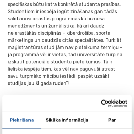
specifiskas būtu katra konkrētā studenta prasības.
Studentiem ir iespēja iegūt zināšanas gan tādās
salīdzinoši ierastās programmās kā biznesa
menedžments un žurnālistika, kā arī daudz
neierastākās disciplīnās – kiberdrošība, sporta
mārketings un daudzās citās specialitātes. Turklāt
maģistrantūras studijām nav pieteikuma termiņu –
ja programmā vēl ir vietas, tad universitāte turpina
izskatīt potenciālo studentu pieteikumus. Tā ir
lieliska iespēja tiem, kas vēl nav paguvuši atrast
savu turpmāko mācību iestādi, paspēt uzsākt
studijas jau šī gada rudenī!
Atgādinām, ka tiem studentiem, kas vēlas mācīties
maģistra programmā kādā no Lielbritānijas
universitātēm, ir pieejams līdz 10906 mārciņām liels
finansējums, ko garantē Student Loans Company.
Piekrišana
Sīkāka informācija
Par
Šo summu katrs students var izmantot pēc saviem
ieskatiem, piemēram, mācību maksas, dzīvošanas,