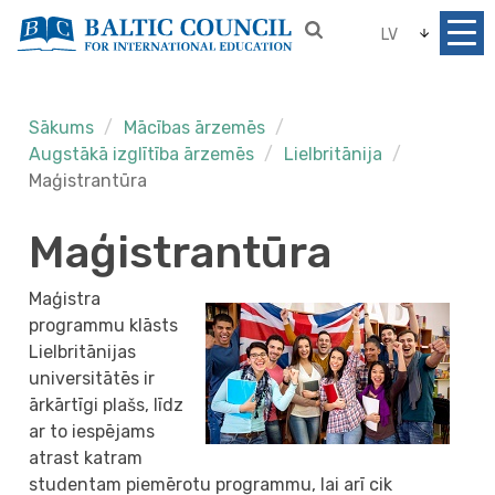
LV
Sākums
Mācības ārzemēs
Augstākā izglītība ārzemēs
Lielbritānija
Maģistrantūra
Maģistrantūra
Maģistra
programmu klāsts
Lielbritānijas
universitātēs ir
ārkārtīgi plašs, līdz
ar to iespējams
atrast katram
studentam piemērotu programmu, lai arī cik