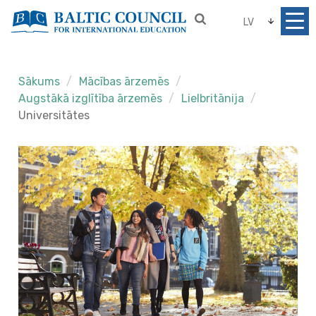
LV
Sākums
Mācības ārzemēs
Augstākā izglītība ārzemēs
Lielbritānija
Universitātes