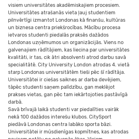
visiem universitātes akadēmiskajiem procesiem.
Universitātes atrašanās vieta ļauj studentiem
pilnvērtīgi izmantot Londonas kā finanšu, kultūras
un biznesa centra priekšrocības. Mācību procesa
ietvaros studenti piedalās praksēs dažādos
Londonas uzņēmumos un organizācijās. Viens no
galvenajiem rādītājiem, kas liecina par universitātes
kvalitāti, ir tas, cik ātri absolventi atrod darbu savā
specialitātē. City University London atrodas 4. vietā
starp Londonas universitātēm tieši pēc šī rādītāja.
Universitātei ir ciešas saiknes ar darba devējiem,
tāpēc studenti saņem palīdzību, gan meklējot
prakses vietas, gan pēc tam iekārtojoties pastāvīgā
darbā.
Savā brīvajā laikā studenti var piedalīties vairāk
nekā 100 dažādos interešu klubos. CitySport
piedāvā Londonas centra labāko sporta bāzi.
Universitātei ir mūsdienīgas kopmītnes, kas atrodas