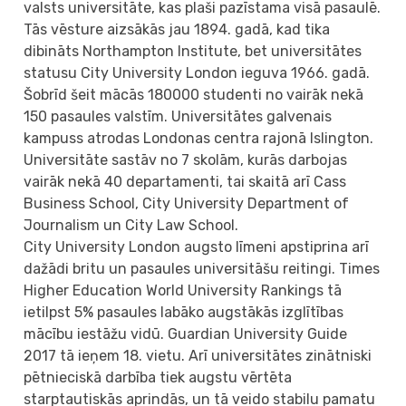
valsts universitāte, kas plaši pazīstama visā pasaulē.
Tās vēsture aizsākās jau 1894. gadā, kad tika
dibināts Northampton Institute, bet universitātes
statusu City University London ieguva 1966. gadā.
Šobrīd šeit mācās 180000 studenti no vairāk nekā
150 pasaules valstīm. Universitātes galvenais
kampuss atrodas Londonas centra rajonā Islington.
Universitāte sastāv no 7 skolām, kurās darbojas
vairāk nekā 40 departamenti, tai skaitā arī Cass
Business School, City University Department of
Journalism un City Law School.
City University London augsto līmeni apstiprina arī
dažādi britu un pasaules universitāšu reitingi. Times
Higher Education World University Rankings tā
ietilpst 5% pasaules labāko augstākās izglītības
mācību iestāžu vidū. Guardian University Guide
2017 tā ieņem 18. vietu. Arī universitātes zinātniski
pētnieciskā darbība tiek augstu vērtēta
starptautiskās aprindās, un tā veido stabilu pamatu