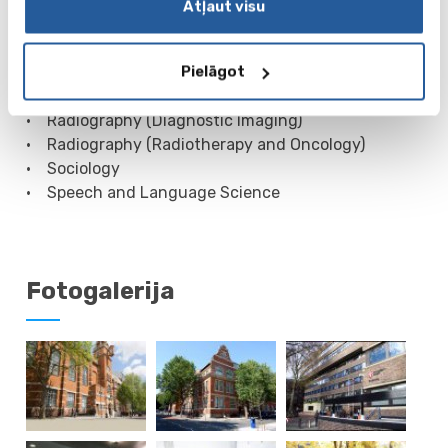
• Music, Sound and Technology
Atļaut visu
• Nursing Studies
• Optometry
Pielāgot
• Politics
• Psychology
• Radiography (Diagnostic Imaging)
• Radiography (Radiotherapy and Oncology)
• Sociology
• Speech and Language Science
Fotogalerija