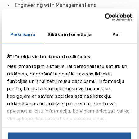
• Engineering with Management and
Entrepreneurship
• English
• Financial Economics
Piekrišana
Sīkāka informācija
Par
• Health and Social Care
• International Political Economy
• International Politics
Šī tīmekļa vietne izmanto sīkfailus
• Journalism
• Law (LLB)
Mēs izmantojam sīkfailus, lai personalizētu saturu un
• Management
reklāmas, nodrošinātu sociālo saziņas līdzekļu
• Mathematics
funkcijas un analizētu mūsu datplūsmu. Informāciju
• Mathematics and Finance
par to, kā jūs izmantojat mūsu vietni, mēs arī
• Mathematics with Finance and Economics
kopīgojam ar saviem sociālās saziņas līdzekļu,
• Mechanical Engineering
reklamēšanas un analīzes partneriem, kuri to var
• Media, Communication and Sociology
apvienot ar citu informāciju, ko viņiem sniedzat vai ko
• Mental Health Nursing
viņi apkopo, kad lietojat viņu pakalpojumus.
• Midwifery
• Music