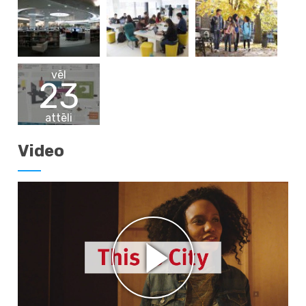
vēl
23
attēli
Video