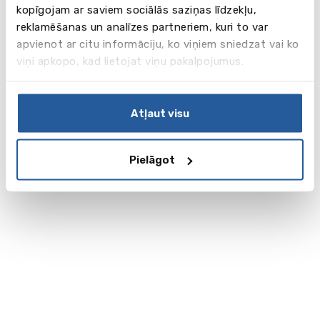
kopīgojam ar saviem sociālās saziņas līdzekļu,
reklamēšanas un analīzes partneriem, kuri to var
apvienot ar citu informāciju, ko viņiem sniedzat vai ko
viņi apkopo, kad lietojat viņu pakalpojumus.
Atļaut visu
Pielāgot