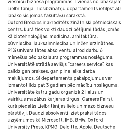
viesnīcu biznesa programmas ir vienas no labākajām
Lielbritānijā. Tiesībzinātņu departaments ietilpst 30
labāko šīs jomas fakultāšu sarakstā.
Oxford Brookes ir akreditēts zinātniski pētnieciskais
centrs, kurā tiek veikti daudzi pētījumi tādās jomās
kā biotehnoloģijas, medicīna, arhitektūra,
būvniecība, lauksaimniecība un inženierzinātnes.
91% universitātes absolventu atrod darbu 6
mēnešus pēc bakalaura programmas noslēguma.
Universitātē strādā sevišķs “careers service”, kas
palīdz gan prakses, gan pilna laika darba
meklējumos. Šī departamenta pakalpojumus var
izmantot līdz pat 3 gadiem pēc mācību noslēguma.
Universitāte katru gadu organizē 2 lielus un
vairākus mazākus karjeras tirgus (Careers Fairs),
kurā piedalās Lielbritānijas lielo un mazo biznesu
pārstāvji. Daudzi absolventi iziet praksi tādos
uzņēmumos kā Microsoft, IMB, BMW, Oxford
University Press, KPMG, Deloitte, Apple, Deutsche