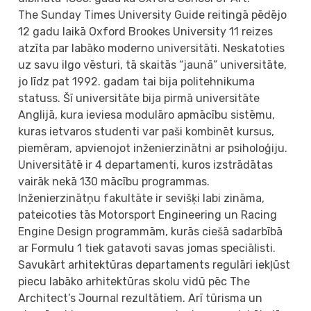
The Sunday Times University Guide reitingā pēdējo
12 gadu laikā Oxford Brookes University 11 reizes
atzīta par labāko moderno universitāti. Neskatoties
uz savu ilgo vēsturi, tā skaitās “jaunā” universitāte,
jo līdz pat 1992. gadam tai bija politehnikuma
statuss. Šī universitāte bija pirmā universitāte
Anglijā, kura ieviesa modulāro apmācību sistēmu,
kuras ietvaros studenti var paši kombinēt kursus,
piemēram, apvienojot inženierzinātni ar psiholoģiju.
Universitātē ir 4 departamenti, kuros izstrādātas
vairāk nekā 130 mācību programmas.
Inženierzinātņu fakultāte ir sevišķi labi zināma,
pateicoties tās Motorsport Engineering un Racing
Engine Design programmām, kurās ciešā sadarbībā
ar Formulu 1 tiek gatavoti savas jomas speciālisti.
Savukārt arhitektūras departaments regulāri iekļūst
piecu labāko arhitektūras skolu vidū pēc The
Architect’s Journal rezultātiem. Arī tūrisma un