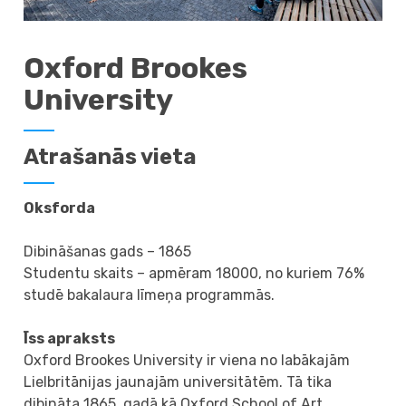
Oxford Brookes
University
Atrašanās vieta
Oksforda
Dibināšanas gads – 1865
Studentu skaits – apmēram 18000, no kuriem 76%
studē bakalaura līmeņa programmās.
Īss apraksts
Oxford Brookes University ir viena no labākajām
Lielbritānijas jaunajām universitātēm. Tā tika
dibināta 1865. gadā kā Oxford School of Art.