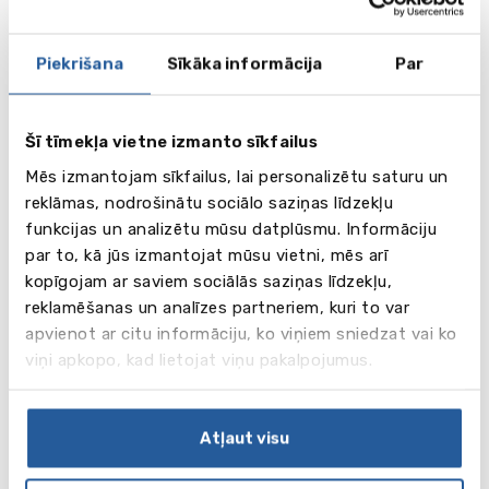
Sciences; Biology; Biomedical Sciences;
Environmental Management; Environmental
Piekrišana
Sīkāka informācija
Par
Sciences; Human Biology; Medical Science
• Built Environment: Architecture; City and Regional
Planning; Construction Project Management;
Šī tīmekļa vietne izmanto sīkfailus
Interior Architecture; Planning and Property
Management; Real Estate Management
Mēs izmantojam sīkfailus, lai personalizētu saturu un
• Business and Management: Accounting and
reklāmas, nodrošinātu sociālo saziņas līdzekļu
Finance; Business and Management; Business and
funkcijas un analizētu mūsu datplūsmu. Informāciju
Marketing Management; Business Management;
par to, kā jūs izmantojat mūsu vietni, mēs arī
Economics, Finance and International Business;
kopīgojam ar saviem sociālās saziņas līdzekļu,
Economics, Politics and International Relations;
reklamēšanas un analīzes partneriem, kuri to var
Information Technology Management for Business;
apvienot ar citu informāciju, ko viņiem sniedzat vai ko
International Business; International business
viņi apkopo, kad lietojat viņu pakalpojumus.
Management
• Computing,Mathematics,Statistics,Multimedia
and Sound Technology: Computer Games and
Atļaut visu
Animation; Computer Science; Mathematical
Sciences; Mathematics; Media Technology; Mobile