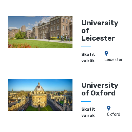
University
of
Leicester
Skatīt
Leicester
vairāk
University
of Oxford
Skatīt
Oxford
vairāk