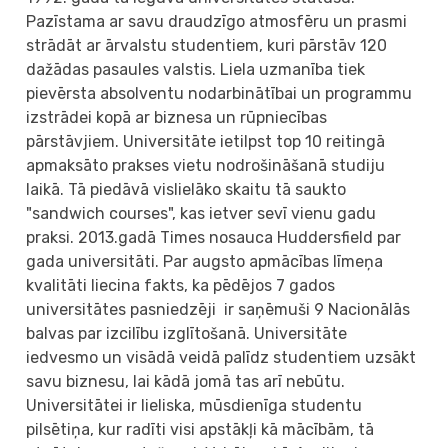
Pazīstama ar savu draudzīgo atmosfēru un prasmi
strādāt ar ārvalstu studentiem, kuri pārstāv 120
dažādas pasaules valstis. Liela uzmanība tiek
pievērsta absolventu nodarbinātībai un programmu
izstrādei kopā ar biznesa un rūpniecības
pārstāvjiem. Universitāte ietilpst top 10 reitingā
apmaksāto prakses vietu nodrošināšanā studiju
laikā. Tā piedāvā vislielāko skaitu tā saukto
"sandwich courses", kas ietver sevī vienu gadu
praksi. 2013.gadā Times nosauca Huddersfield par
gada universitāti. Par augsto apmācības līmeņa
kvalitāti liecina fakts, ka pēdējos 7 gados
universitātes pasniedzēji ir saņēmuši 9 Nacionālās
balvas par izcilību izglītošanā. Universitāte
iedvesmo un visādā veidā palīdz studentiem uzsākt
savu biznesu, lai kādā jomā tas arī nebūtu.
Universitātei ir lieliska, mūsdienīga studentu
pilsētiņa, kur radīti visi apstākļi kā mācībām, tā