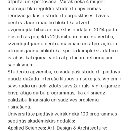
atpūtai un sportošanai. Vairāk nekā 4 miljoni
mārciņu tika ieguldīti studentu apvienības
renovācijā, kas ir studentu ārpusklases dzīves
centrs. Jauni mācību bloki tika atvērti
uzņēmējdarbības un mākslas nodaļām. 2014.gadā
noslēdzās projekts 22,5 miljonu mārciņu vērtībā,
izveidojot jaunu centru mācībām un atpūtai, kurā
atrodas jauna bibliotēka, sporta komplekss, datoru
istabas, kafejnīca, vieta atpūtai un neformālām
sanāksmēm.
Studentu apvienība, ko vada paši studenti, piedāvā
daudz dažādu interešu klubus un sekcijas. Viņiem ir
savs radio un tiek izdots savs žurnāls, viņi organizē
brīvprātīgo darbu programmas, kā arī sniedz
palīdzību finansiālo un sadzīves problēmu
risināšanā.
Universitāte piedāvā vairāk nekā 100 programmas
septiņās akadēmiskās nodaļās:
Applied Sciences; Art, Design & Architecture;