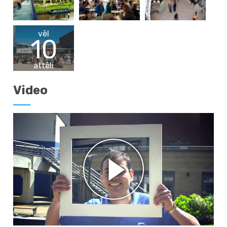
vēl
10
attēli
Video