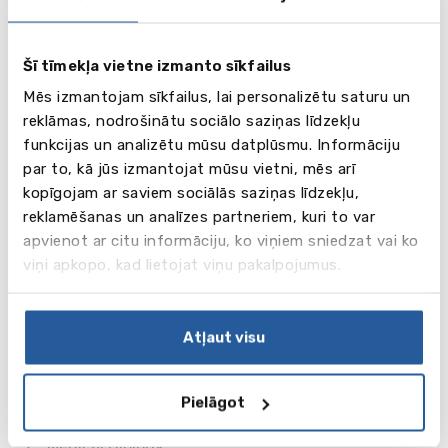
• Graphic Design
• History
• History and Politics
Šī tīmekļa vietne izmanto sīkfailus
• Hospitality Business Management
Mēs izmantojam sīkfailus, lai personalizētu saturu un
• Hospitality Business Management with a Modern
reklāmas, nodrošinātu sociālo saziņas līdzekļu
Language
funkcijas un analizētu mūsu datplūsmu. Informāciju
• Illustration
par to, kā jūs izmantojat mūsu vietni, mēs arī
• Information and Communication Technology
kopīgojam ar saviem sociālās saziņas līdzekļu,
• Interior Design
reklamēšanas un analīzes partneriem, kuri to var
• International Business
apvienot ar citu informāciju, ko viņiem sniedzat vai ko
• Journalism
viņi apkopo, kad lietojat viņu pakalpojumus.
• Law (LLB)
• Law and Business
• Logistics and Supply Chain Management
Atļaut visu
• Marketing
• Mechanical Engineering
• Media and Popular Culture
Pielāgot
• Medical Biochemistry
• Medical Biology