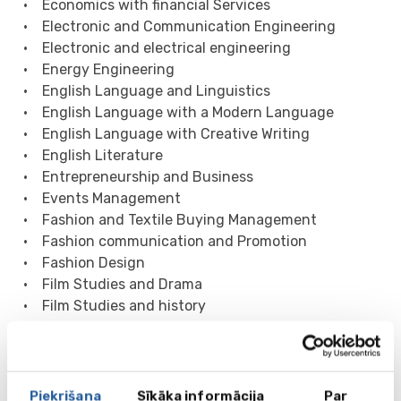
• Economics with financial Services
• Electronic and Communication Engineering
• Electronic and electrical engineering
• Energy Engineering
• English Language and Linguistics
• English Language with a Modern Language
• English Language with Creative Writing
• English Literature
• Entrepreneurship and Business
• Events Management
• Fashion and Textile Buying Management
• Fashion communication and Promotion
• Fashion Design
• Film Studies and Drama
• Film Studies and history
• Food, Nutrition and Health
• Forensic and Analytical Science
• Global Business Management
• Graphic Design and Animation
Piekrišana
Sīkāka informācija
Par