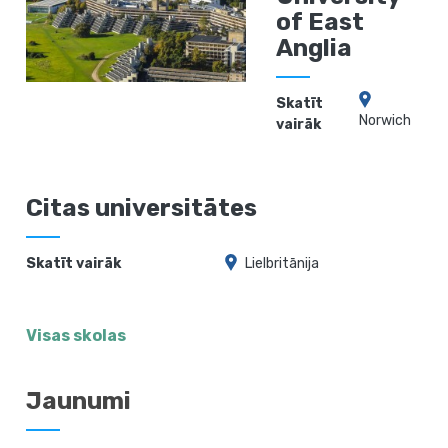
of East
Anglia
Skatīt
Norwich
vairāk
Citas universitātes
Skatīt vairāk
Lielbritānija
Visas skolas
Jaunumi