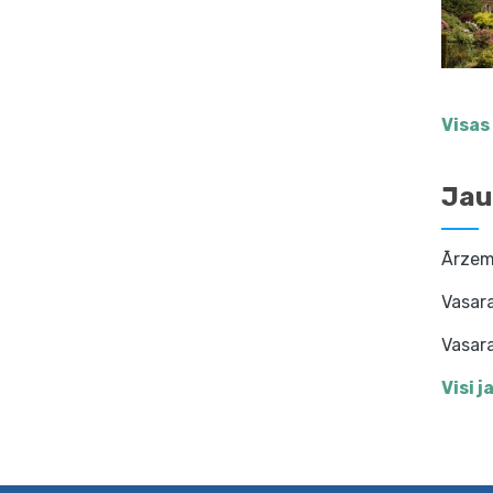
Visas
Jau
Ārzemj
Vasar
Vasara
Visi 