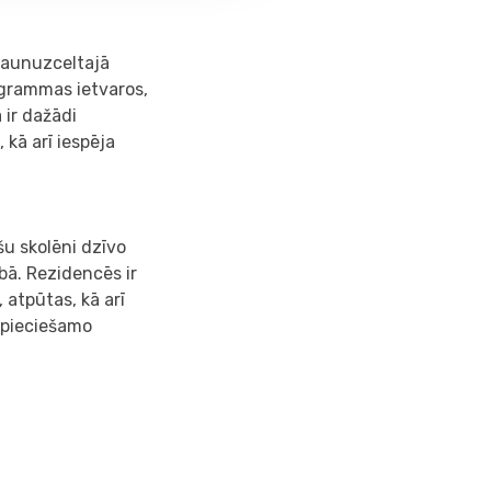
 Jaunuzceltajā
grammas ietvaros,
 ir dažādi
 kā arī iespēja
šu skolēni dzīvo
abā. Rezidencēs ir
 atpūtas, kā arī
nepieciešamo