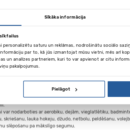
Sīkāka informācija
sīkfailus
ai personalizētu saturu un reklāmas, nodrošinātu sociālo saziņ
nformāciju par to, kā jūs izmantojat mūsu vietni, mēs arī ko
as un analīzes partneriem, kuri to var apvienot ar citu inform
ts
 viņu pakalpojumus.
 ir lieliska sporta bāze un katrs skolēns papildus fiziskās au
ām var nodarboties dažādās sporta sekcijās un aizstāvēt sk
sībās.
Pielāgot
u rīcībā ir 25 metru peldbaseins, 2 futbola laukumi, lauka h
 korti, 6 badmintona korti, vieglatlētikas stadions, volejbol
mi.
i var nodarboties ar aerobiku, dejām, vieglatlētiku, badmint
u, skriešanu, lauka hokeju, džudo, netbolu, peldēšanu, volejb
lnu slēpošanu pa mākslīgo segumu.