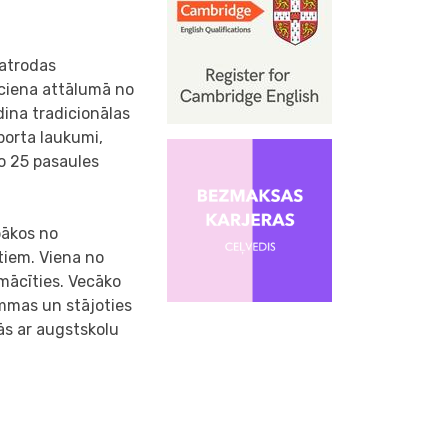
 atrodas
uciena attālumā no
ādina tradicionālas
sporta laukumi,
no 25 pasaules
bākos no
tiem. Viena no
mācīties. Vecāko
ammas un stājoties
ās ar augstskolu