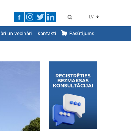
LV
āri un vebināri
Kontakti
Pasūtījums