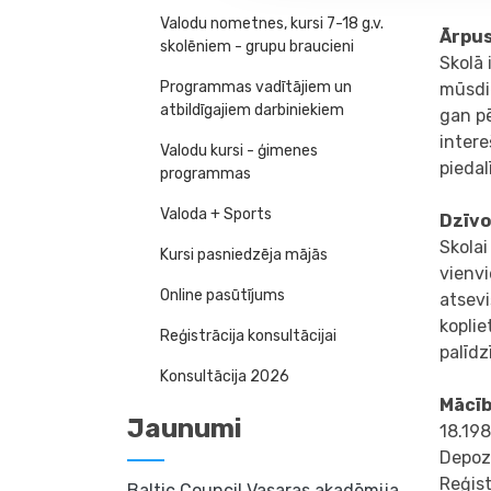
Valodu nometnes, kursi 7-18 g.v.
Ārpus
skolēniem - grupu braucieni
Skolā 
Programmas vadītājiem un
mūsdi
atbildīgajiem darbiniekiem
gan pē
intere
Valodu kursi - ģimenes
pieda
programmas
Valoda + Sports
Dzīv
Skolai
Kursi pasniedzēja mājās
vienvi
Online pasūtījums
atsevi
koplie
Reģistrācija konsultācijai
palīdz
Konsultācija 2026
Mācīb
Jaunumi
18.198
Depoz
Reģis
Baltic Council Vasaras akadēmija