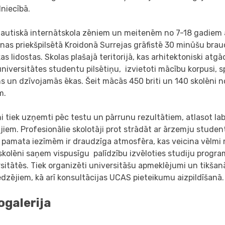
dniecībā.
tautiskā internātskola zēniem un meitenēm no 7-18 gadiem
as priekšpilsētā Kroidonā Surrejas grāfistē 30 minūšu bra
as lidostas. Skolas plašajā teritorijā, kas arhitektoniski atg
universitātes studentu pilsētiņu, izvietoti mācību korpusi, 
s un dzīvojamās ēkas. Šeit mācās 450 briti un 140 skolēni 
m.
i tiek uzņemti pēc testu un pārrunu rezultātiem, atlasot la
jiem. Profesionālie skolotāji prot strādāt ar ārzemju studen
 pamata iezīmēm ir draudzīga atmosfēra, kas veicina vēlmi 
skolēni saņem vispusīgu palīdzību izvēloties studiju progr
sitātēs. Tiek organizēti universitāšu apmeklējumi un tikšan
dzējiem, kā arī konsultācijas UCAS pieteikumu aizpildīšanā.
ogalerija