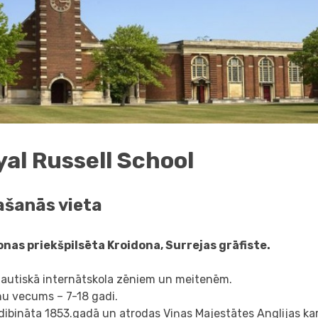
yal Russell School
ašanās vieta
nas priekšpilsēta Kroidona, Surrejas grāfiste.
tautiskā internātskola zēniem un meitenēm.
nu vecums – 7-18 gadi.
dibināta 1853.gadā un atrodas Viņas Majestātes Anglijas ka