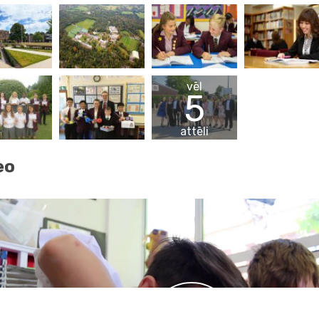
vēl
5
attēli
eo