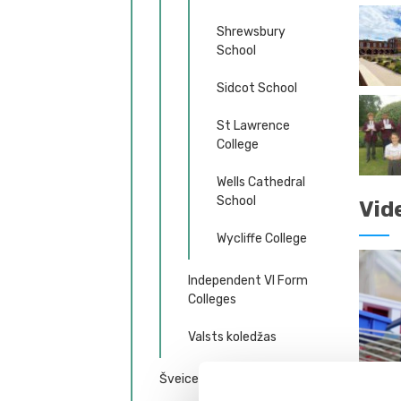
Shrewsbury
School
Sidcot School
St Lawrence
College
Wells Cathedral
School
Vid
Wycliffe College
Independent VI Form
Colleges
Valsts koledžas
Šveice