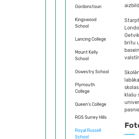
aizbil
Gordonstoun
Kingswood
Starp
School
London
Getvik
Lancing College
britu 
basein
Mount Kelly
valstī
School
Oswestry School
Skolēn
labāka
Plymouth
skolas
College
klašu 
univer
Queen's College
pasnie
RGS Surrey Hills
Fot
Royal Russell
School