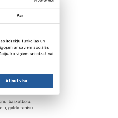
Par
as līdzekļu funkcijas un
pīgojam ar saviem sociālās
āciju, ko viņiem sniedzat vai
dzināšanas
olas godu
Atļaut visu
okeja laukums,
a un basketbola
onu, basketbolu,
olu, galda tenisu