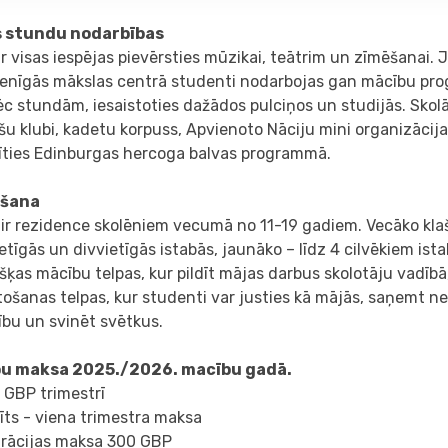
 stundu nodarbības
ir visas iespējas pievērsties mūzikai, teātrim un zīmēšanai.
enīgās mākslas centrā studenti nodarbojas gan mācību pro
c stundām, iesaistoties dažādos pulciņos un studijās. Skolā
šu klubi, kadetu korpuss, Apvienoto Nāciju mini organizācija,
līties Edinburgas hercoga balvas programmā.
ošana
 ir rezidence skolēniem vecumā no 11-19 gadiem. Vecāko kla
etīgās un divvietīgās istabās, jaunāko – līdz 4 cilvēkiem ist
šķas mācību telpas, kur pildīt mājas darbus skolotāju vadībā,
tošanas telpas, kur studenti var justies kā mājās, saņemt 
ību un svinēt svētkus.
u maksa 2025./2026. macību gadā.
 GBP trimestrī
īts - viena trimestra maksa
trācijas maksa 300 GBP