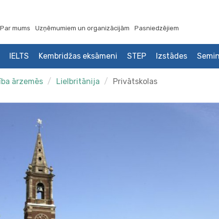
Par mums
Uzņēmumiem un organizācijām
Pasniedzējiem
IELTS
Kembridžas eksāmeni
STEP
Izstādes
Semin
tība ārzemēs
Lielbritānija
Privātskolas