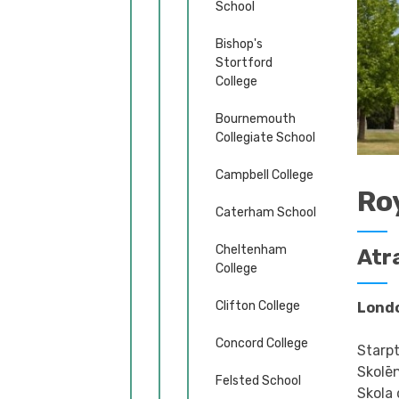
School
Bishop's
Stortford
College
Bournemouth
Collegiate School
Campbell College
Ro
Caterham School
Cheltenham
Atr
College
Clifton College
Londo
Concord College
Starp
Skolē
Felsted School
Skola 