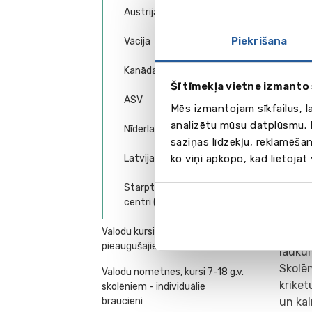
Austrija
Piekrišana
Vācija
Kanāda
Šī tīmekļa vietne izmanto 
ASV
Mēs izmantojam sīkfailus, l
analizētu mūsu datplūsmu. I
Nīderlande
saziņas līdzekļu, reklamēšan
Spor
ko viņi apkopo, kad lietojat
Latvija
Skolai
stund
Starptautiskie mācību
sacen
centri (Anglija)
Skolēn
Valodu kursi jauniešiem (16+) un
tenisa
pieaugušajiem
lauku
Skolēn
Valodu nometnes, kursi 7-18 g.v.
kriket
skolēniem - individuālie
un ka
braucieni