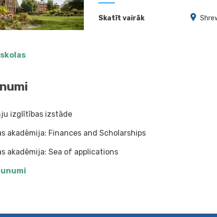
Skatīt vairāk
Shre
 skolas
numi
u izglītības izstāde
as akadēmija: Finances and Scholarships
s akadēmija: Sea of applications
jaunumi