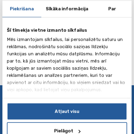
Piekrišana
Sīkāka informācija
Par
Šī tīmekļa vietne izmanto sīkfailus
Stiftung Louisenlund
Mēs izmantojam sīkfailus, lai personalizētu saturu un
reklāmas, nodrošinātu sociālo saziņas līdzekļu
Skatīt vairāk
Schleswig-holstein
funkcijas un analizētu mūsu datplūsmu. Informāciju
par to, kā jūs izmantojat mūsu vietni, mēs arī
kopīgojam ar saviem sociālās saziņas līdzekļu,
reklamēšanas un analīzes partneriem, kuri to var
apvienot ar citu informāciju, ko viņiem sniedzat vai ko
viņi apkopo, kad lietojat viņu pakalpojumus.
Privātuma politika
Seko mums
Atļaut visu
Par mums
Pielāgot