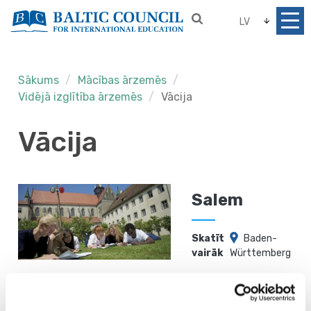
LV
Sākums
Mācības ārzemēs
Vidējā izglītība ārzemēs
Vācija
Vācija
Salem
Skatīt
Baden-
vairāk
Württemberg