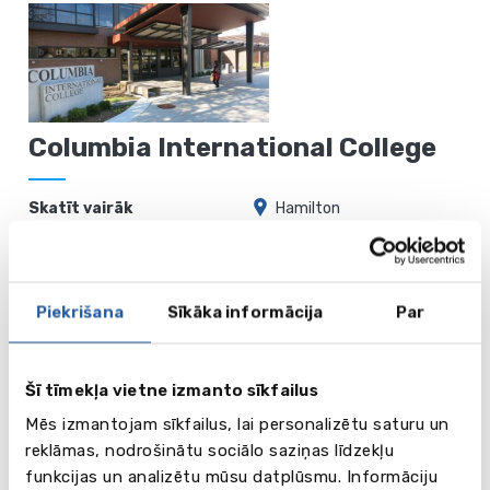
Columbia International College
Skatīt vairāk
Hamilton
Bodwell
Piekrišana
Sīkāka informācija
Par
High School
Skatīt
Šī tīmekļa vietne izmanto sīkfailus
Vancouver
vairāk
Mēs izmantojam sīkfailus, lai personalizētu saturu un
reklāmas, nodrošinātu sociālo saziņas līdzekļu
funkcijas un analizētu mūsu datplūsmu. Informāciju