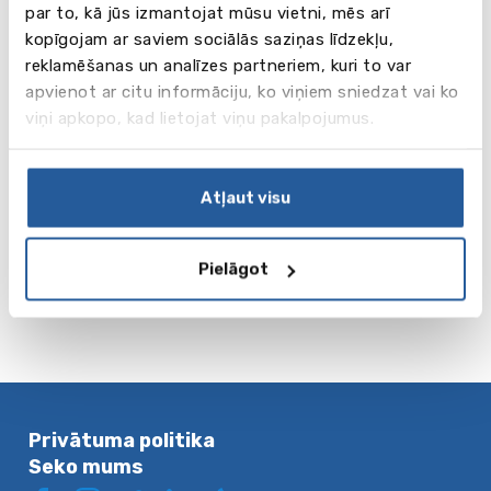
par to, kā jūs izmantojat mūsu vietni, mēs arī
kopīgojam ar saviem sociālās saziņas līdzekļu,
reklamēšanas un analīzes partneriem, kuri to var
apvienot ar citu informāciju, ko viņiem sniedzat vai ko
viņi apkopo, kad lietojat viņu pakalpojumus.
Vidējās izglītības un kultūras
apmaiņas programmas Kanādas
valsts skolās
Atļaut visu
Skatīt vairāk
Pielāgot
Privātuma politika
Seko mums