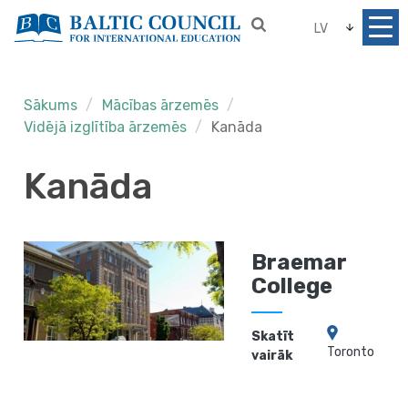
LV
Sākums
Mācības ārzemēs
Vidējā izglītība ārzemēs
Kanāda
Kanāda
Braemar
College
Skatīt
Toronto
vairāk