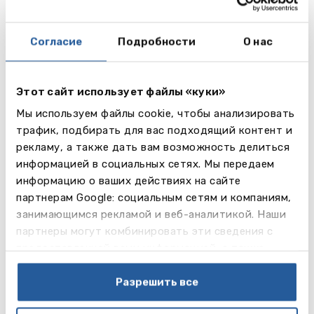
участвовать в соревнованиях за честь школы.
В распоряжении учеников есть: бассейн на 25
Согласие
Подробности
О нас
метров, 2 футбольных поля, поле для хоккея на
траве, теннисные корты, 6 кортов для
бадминтона, стадион для занятий лёгкой
Этот сайт использует файлы «куки»
атлетикой, волейбольные и баскетбольные
площадки.
Мы используем файлы cookie, чтобы анализировать
Здесь можно заниматься следующими видами
трафик, подбирать для вас подходящий контент и
спорта: аэробика, танцы, лёгкая атлетика,
рекламу, а также дать вам возможность делиться
бадминтон, баскетбол, крикет, бег, хоккей на
информацией в социальных сетях. Мы передаем
траве, дзюдо, нетбол, плавание, волейбол,
информацию о ваших действиях на сайте
настольный теннис, горные лыжи по сухой
партнерам Google: социальным сетям и компаниям,
трассе, перетягивание каната и др.
занимающимся рекламой и веб-аналитикой. Наши
партнеры могут комбинировать эти сведения с
Внеклассные мероприятия
предоставленной вами информацией, а также
В школе отличные условия для занятий музыкой,
данными, которые они получили при использовании
театром, рисованием. Недавно был построен
вами их сервисов.
Разрешить все
современный центр искусств, где ученики
занимаются и в рамках учебного плана, и в