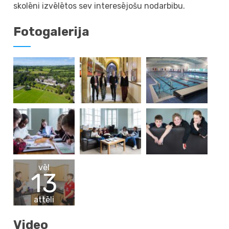
skolēni izvēlētos sev interesējošu nodarbibu.
Fotogalerija
vēl
13
attēli
Video