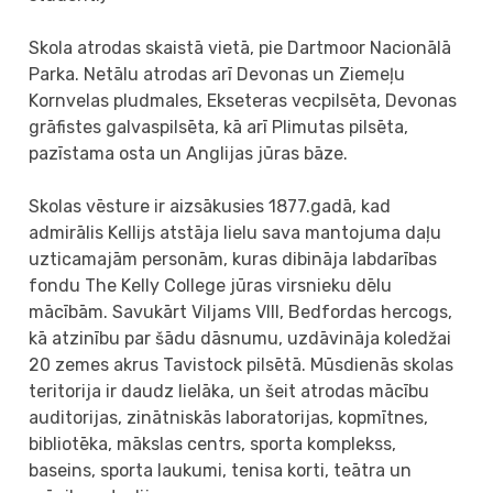
Skola atrodas skaistā vietā, pie Dartmoor Nacionālā
Parka. Netālu atrodas arī Devonas un Ziemeļu
Kornvelas pludmales, Ekseteras vecpilsēta, Devonas
grāfistes galvaspilsēta, kā arī Plimutas pilsēta,
pazīstama osta un Anglijas jūras bāze.
Skolas vēsture ir aizsākusies 1877.gadā, kad
admirālis Kellijs atstāja lielu sava mantojuma daļu
uzticamajām personām, kuras dibināja labdarības
fondu The Kelly College jūras virsnieku dēlu
mācībām. Savukārt Viljams VIII, Bedfordas hercogs,
kā atzinību par šādu dāsnumu, uzdāvināja koledžai
20 zemes akrus Tavistock pilsētā. Mūsdienās skolas
teritorija ir daudz lielāka, un šeit atrodas mācību
auditorijas, zinātniskās laboratorijas, kopmītnes,
bibliotēka, mākslas centrs, sporta komplekss,
baseins, sporta laukumi, tenisa korti, teātra un