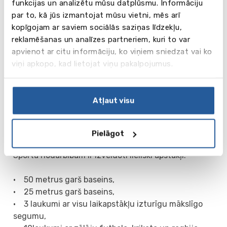
funkcijas un analizētu mūsu datplūsmu. Informāciju
liela, visi skolēni katru gadu piedalās uzvedumā
par to, kā jūs izmantojat mūsu vietni, mēs arī
(parasti mūziklā), darbojoties uz skatuves vai
kopīgojam ar saviem sociālās saziņas līdzekļu,
aizkulisēs.
reklamēšanas un analīzes partneriem, kuri to var
apvienot ar citu informāciju, ko viņiem sniedzat vai ko
9-13 klašu skolēni var darboties militārajā korpusā
viņi apkopo, kad lietojat viņu pakalpojumus.
un piedalīties sporta spēlē Duke of Edinburgh
Award. Katru gadu skola piedalās starptautiskajās
kanoe sacīkstēs The Devizes to Westminster, kas
Atļaut visu
norisinās jau no 1948.gada un kuras garums ir 125
jūdzes.
Pielāgot
Sports un peldēšanas akadēmija
Sporta nodarbībām ir izveidoti lieliski apstākļi:
• 50 metrus garš baseins,
• 25 metrus garš baseins,
• 3 laukumi ar visu laikapstākļu izturīgu mākslīgo
segumu,