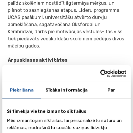
palīdz skolēniem nostādīt ilgtermiņa mērķus, un
plānot to sasniegšanas etapus. Līderu programma,
UCAS pasākumi, universitāšu atvērto durvju
apmeklēšana, sagatavošana Oksfordai un
Kembridžai, darbs pie motivācijas vēstules- tas viss
tiek piedāvāts vecāko klašu skolēniem pēdējos divos
mācību gados.
Ārpusklases aktivitātes
Skola piedāvā plašu interešu klubu klāsti: jauno
uzņēmēju, klinšu kāpšanas, robotikas, šaha klubi,
galda tenisa, fotogrāfijas pulciņi, debašu,
starptautisko attiecību un lego klubi.
Piekrišana
Sīkāka informācija
Par
Mūzikas departaments ir aprīkots ar mūsdienīgām
studijām, koncertzālēm un individuālo nodarbību
auditorijām. Skolai ir savs koris, orķestris, džeza
Šī tīmekļa vietne izmanto sīkfailus
grupa, rokgrupa. Katru gadu skolā notiek
Mēs izmantojam sīkfailus, lai personalizētu saturu un
instrumentālistu un vokālistu konkursi.
reklāmas, nodrošinātu sociālo saziņas līdzekļu
Drāmai ir svarīga loma skolas dzīvē. Par cik skola nav