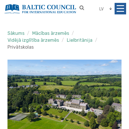
LV
Sākums
Mācības ārzemēs
Vidējā izglītība ārzemēs
Lielbritānija
Privātskolas