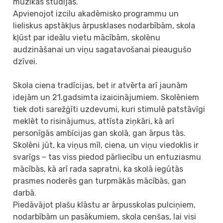
mūzikas studijas.
Apvienojot izcilu akadēmisko programmu un
lieliskus apstākļus ārpusklases nodarbībām, skola
kļūst par ideālu vietu mācībām, skolēnu
audzināšanai un viņu sagatavošanai pieaugušo
dzīvei.
Skola ciena tradīcijas, bet ir atvērta arī jaunām
idejām un 21.gadsimta izaicinājumiem. Skolēniem
tiek doti sarežģīti uzdevumi, kuri stimulē patstāvīgi
meklēt to risinājumus, attīsta ziņkāri, kā arī
personīgās ambīcijas gan skolā, gan ārpus tās.
Skolēni jūt, ka viņus mīl, ciena, un viņu viedoklis ir
svarīgs – tas viss piedod pārliecību un entuziasmu
mācībās, kā arī rada sapratni, ka skolā iegūtās
prasmes noderēs gan turpmākās mācībās, gan
darbā.
Piedāvājot plašu klāstu ar ārpusskolas pulciņiem,
nodarbībām un pasākumiem, skola cenšas, lai visi