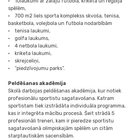
• 10laukumi ar zālāju futbola, kriketa un regbija
spēlēm,
• 700 m2 liels sporta komplekss skvoša, tenisa,
basketbola, volejbola un futbola nodarbībām
• tenisa laukumi,
• golfa laukums,
• 4 netbola laukumi,
• kriketa laukumi,
• skrejceliņi,
• “piedzīvojumu parks”.
Peldēšanas akadēmija
Skolā darbojas peldēšanas akadēmija, kur notiek
profesionālu sportistu sagatavošana. Katram
sportistam tiek izstrādāta individuāla programma,
kas ir integrēta mācību procesā. Šeit strādā 5
profesionāli treneri, kam ir pieredze sportistu
sagatavošanā olimpiskajām spēlēm un citām
starptautiskām sacensībām.