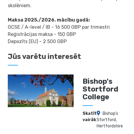
skolēniem.
Maksa 2025./2026. mācību gadā:
GCSE / A-level / IB - 16 500 GBP par trimestri
Reģistrācijas maksa - 150 GBP
Depozīts (EU) – 2 500 GBP
Jūs varētu interesēt
Bishop's
Stortford
College
Skatīt
Bishop’s
vairāk
Stortford,
Hertfordshire