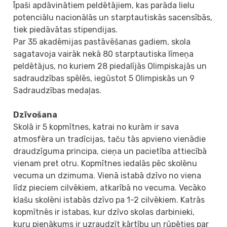
Īpaši apdāvinātiem peldētājiem, kas parāda lielu
potenciālu nacionālās un starptautiskās sacensībās,
tiek piedāvātas stipendijas.
Par 35 akadēmijas pastāvēšanas gadiem, skola
sagatavoja vairāk nekā 80 starptautiska līmeņa
peldētājus, no kuriem 28 piedalījās Olimpiskajās un
sadraudzības spēlēs, iegūstot 5 Olimpiskās un 9
Sadraudzības medaļas.
Dzīvošana
Skolā ir 5 kopmītnes, katrai no kurām ir sava
atmosfēra un tradīcijas, taču tās apvieno vienādie
draudzīguma principa, cieņa un pacietība attiecībā
vienam pret otru. Kopmītnes iedalās pēc skolēnu
vecuma un dzimuma. Vienā istabā dzīvo no viena
līdz pieciem cilvēkiem, atkarībā no vecuma. Vecāko
klašu skolēni istabās dzīvo pa 1-2 cilvēkiem. Katrās
kopmītnēs ir istabas, kur dzīvo skolas darbinieki,
kuru pienākums ir uzraudzīt kārtību un rūpēties par