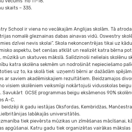
nu vecums no 11-18.
u skaits – 335.
ry School ir viena no vecākajām Anglijas skolām. Tā atrod
rijas nomalē gleznainas dabas ainavas vidū. Oswestry skolē
ies dzīvei nevis skolai”. Skola nekoncentrējas tikai uz kād
isko aspektu, bet cenšas atklāt un realizēt katra bērna po
, mūzikā un skatuves mākslā. Salīdzinoši nelielais skolēnu sk
ību katra skolēna sekmēm un nodrošināt nepieciešamo palī
oties uz to, ka skolā tiek uzņemti bērni ar dažādām spējām
ies ar saviem akadēmiskajiem rezultātiem. Beidzamajos div
no visiem skolēniem veiksmīgi nokārtojuši vidusskolas bei
s. Savukārt GCSE programmas beigu eksāmenos 90% skolē
es A-C.
 beidzēji ik gadu iestājas Oksfordas, Kembridžas, Mančestra
Lielbritānijas labākajās universitātēs.
uzmanība tiek pievērsta mūzikas un zīmēšanas mācīšanai, kā
s apgūšanai. Katru gadu tiek organizētas vairākas mākslas