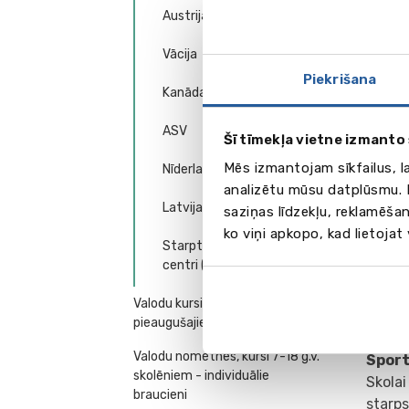
Austrija
Vācija
Piekrišana
Kanāda
ASV
Šī tīmekļa vietne izmanto 
Mēs izmantojam sīkfailus, l
Nīderlande
analizētu mūsu datplūsmu. I
Latvija
saziņas līdzekļu, reklamēšan
ko viņi apkopo, kad lietojat
Starptautiskie mācību
centri (Anglija)
Valodu kursi jauniešiem (16+) un
pieaugušajiem
Valodu nometnes, kursi 7-18 g.v.
Spor
skolēniem - individuālie
Skolai
braucieni
starps