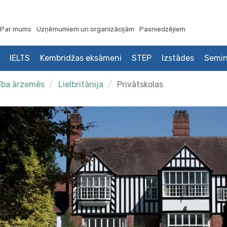
Par mums
Uzņēmumiem un organizācijām
Pasniedzējiem
IELTS
Kembridžas eksāmeni
STEP
Izstādes
Semin
tība ārzemēs
Lielbritānija
Privātskolas