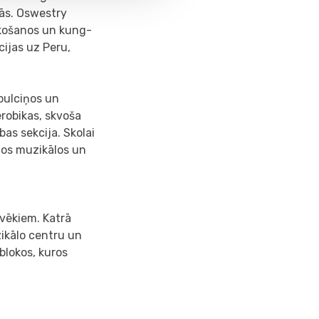
bās. Oswestry
aukošanos un kung-
cijas uz Peru,
 pulciņos un
erobikas, skvoša
as sekcija. Skolai
ādos muzikālos un
lvēkiem. Katrā
zikālo centru un
blokos, kuros