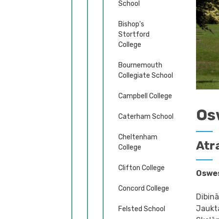
School
Bishop's
Stortford
College
Bournemouth
Collegiate School
Campbell College
Os
Caterham School
Cheltenham
Atr
College
Clifton College
Oswes
Concord College
Dibin
Jaukt
Felsted School