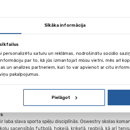
Sīkāka informācija
sīkfailus
ai personalizētu saturu un reklāmas, nodrošinātu sociālo saziņ
nformāciju par to, kā jūs izmantojat mūsu vietni, mēs arī ko
as un analīzes partneriem, kuri to var apvienot ar citu inform
 viņu pakalpojumus.
Pielāgot
ts
 ir laba slava sporta spēļu disciplīnās. Oswestry skolas kom
kolu sacensībās futbolā, hokejā, kriketā, regbijā, kā arī tenis