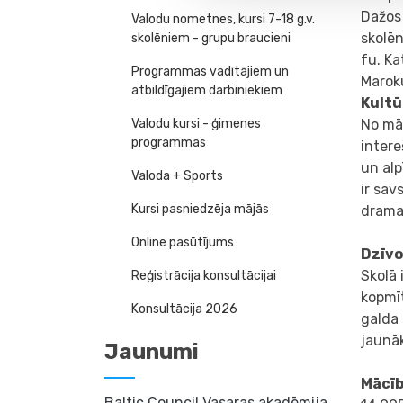
Dažos 
Valodu nometnes, kursi 7-18 g.v.
skolēn
skolēniem - grupu braucieni
fu. Ka
Programmas vadītājiem un
Marok
atbildīgajiem darbiniekiem
Kultū
No māc
Valodu kursi - ģimenes
programmas
intere
un alp
Valoda + Sports
ir sav
Kursi pasniedzēja mājās
drama
Online pasūtījums
Dzīv
Skolā 
Reģistrācija konsultācijai
kopmīt
Konsultācija 2026
galda 
jaunāk
Jaunumi
Mācīb
Baltic Council Vasaras akadēmija