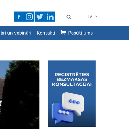
LV
āri un vebināri
Kontakti
Pasūtījums