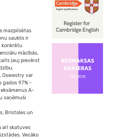
as mazpilsētas
nu sauklis ir
u konkrētu
tenciālu mācībās,
aits ļauj pievērst
dzību.
, Oswestry var
os gados 97% -
gu eksāmenus A-
nu saņēmuši
s, Bristoles un
 arī skatuves
 izstādes. Vecāko