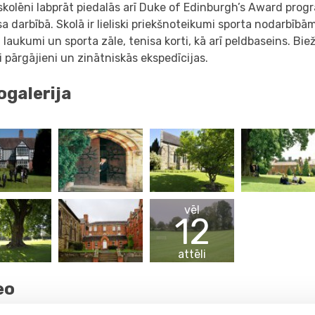
skolēni labprāt piedalās arī Duke of Edinburgh’s Award pr
a darbībā. Skolā ir lieliski priekšnoteikumi sporta nodarbībā
 laukumi un sporta zāle, tenisa korti, kā arī peldbaseins. Biež
 pārgājieni un zinātniskās ekspedīcijas.
ogalerija
vēl
12
attēli
eo