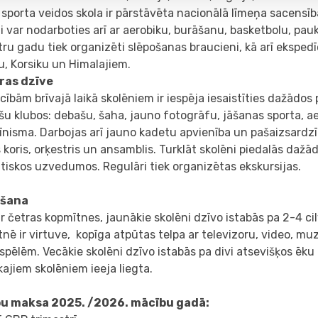
sporta veidos skola ir pārstāvēta nacionālā līmeņa sacensī
i var nodarboties arī ar aerobiku, burāšanu, basketbolu, p
tru gadu tiek organizēti slēpošanas braucieni, kā arī ekspedī
u, Korsiku un Himalajiem.
ras dzīve
ībām brīvajā laikā skolēniem ir iespēja iesaistīties dažādos
šu klubos: debašu, šaha, jauno fotogrāfu, jāšanas sporta, a
īnisma. Darbojas arī jauno kadetu apvienība un pašaizsardzīb
s koris, orķestris un ansamblis. Turklāt skolēni piedalās daž
tiskos uzvedumos. Regulāri tiek organizētas ekskursijas.
ošana
ir četras kopmītnes, jaunākie skolēni dzīvo istabās pa 2-4 ci
nē ir virtuve, kopīga atpūtas telpa ar televizoru, video, mu
spēlēm. Vecākie skolēni dzīvo istabās pa divi atsevišķos ēku 
ajiem skolēniem ieeja liegta.
u maksa 2025. /2026. mācību gadā: