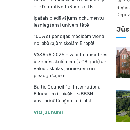
14 995
– informatīvo tikšanos cikls
Reģis
Depoz
Īpašais piedāvājums dokumentu
iesniegšanai universitātē
Jūs
100% stipendijas mācībām vienā
no labākajām skolām Eiropā!
VASARA 2026 – valodu nometnes
ārzemēs skolēniem (7-18 gadi) un
valodu skolas jauniešiem un
pieaugušajiem
Baltic Council for International
Education ir piešķirts BBSN
apstiprinātā aģenta tituls!
Visi jaunumi