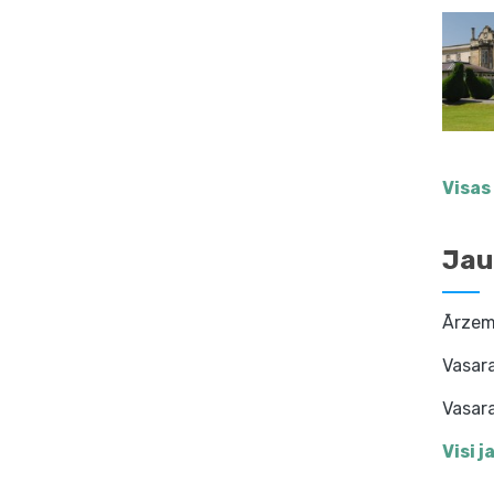
Visas
Jau
Ārzemj
Vasar
Vasara
Visi 