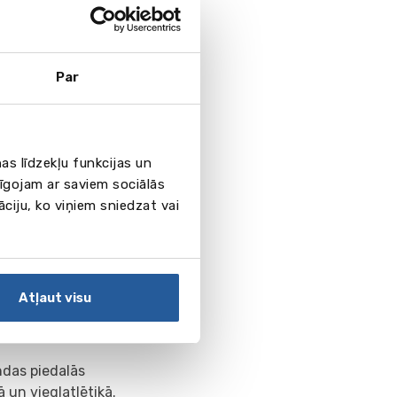
Par
as līdzekļu funkcijas un
pīgojam ar saviem sociālās
āciju, ko viņiem sniedzat vai
Atļaut visu
andas piedalās
ā un vieglatlētikā.