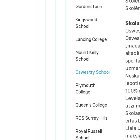
Skolē
Gordonstoun
Skolēn
Kingswood
Skola
School
Oswest
Osvest
Lancing College
„mācām
Mount Kelly
akadēm
School
sportā
uzman
Oswestry School
Neskat
lepot
Plymouth
100% 
College
Level
Queen's College
atzīm
Skolas
RGS Surrey Hills
citās 
Liela 
Royal Russell
māksla
School