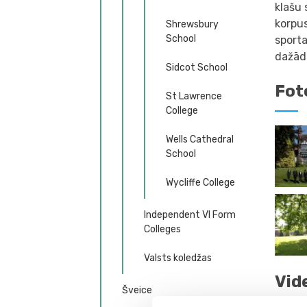
klašu 
korpus
Shrewsbury
School
sporta
dažādi
Sidcot School
Fot
St Lawrence
College
Wells Cathedral
School
Wycliffe College
Independent VI Form
Colleges
Valsts koledžas
Vid
Šveice