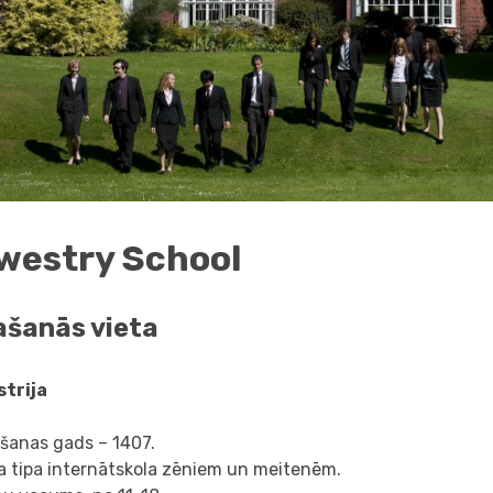
westry School
ašanās vieta
trija
āšanas gads – 1407.
a tipa internātskola zēniem un meitenēm.