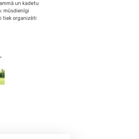
ogrammā un kadetu
m: mūsdienīgi
i tiek organizēti