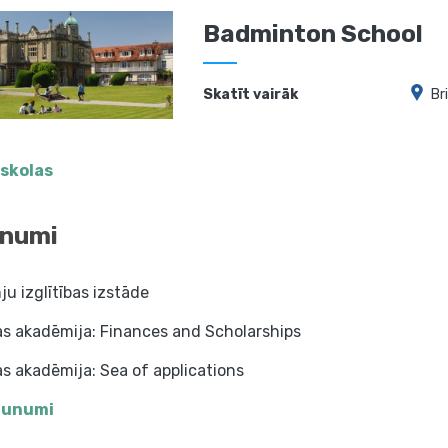
Badminton School
Skatīt vairāk
Br
 skolas
numi
u izglītības izstāde
as akadēmija: Finances and Scholarships
s akadēmija: Sea of applications
jaunumi