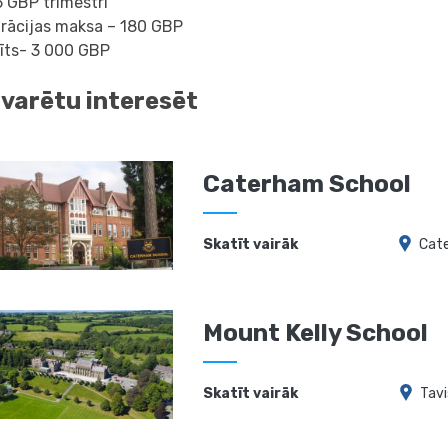
 GBP trimestrī
trācijas maksa – 180 GBP
īts- 3 000 GBP
 varētu interesēt
Caterham School
Skatīt vairāk
Cat
Mount Kelly School
Skatīt vairāk
Tav