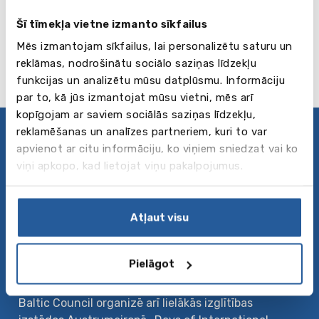
Skatīt vairāk
Salzburg
Šī tīmekļa vietne izmanto sīkfailus
Mēs izmantojam sīkfailus, lai personalizētu saturu un
reklāmas, nodrošinātu sociālo saziņas līdzekļu
funkcijas un analizētu mūsu datplūsmu. Informāciju
par to, kā jūs izmantojat mūsu vietni, mēs arī
kopīgojam ar saviem sociālās saziņas līdzekļu,
reklamēšanas un analīzes partneriem, kuri to var
Privātuma politika
apvienot ar citu informāciju, ko viņiem sniedzat vai ko
Seko mums
viņi apkopo, kad lietojat viņu pakalpojumus.
Par mums
Atļaut visu
Baltic Council for International Education ir viena
no labākajām aģentūrām ārzemju izglītības pasaulē
Pielāgot
– sākot no valodu kursiem un vasaras nometnēm
līdz vidējai, profesionālajai un augstākajai izglītībai.
Baltic Council organizē arī lielākās izglītības