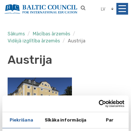
LV
Sākums
Mācības ārzemēs
Vidējā izglītība ārzemēs
Austrija
Austrija
American International School
Piekrišana
Sīkāka informācija
Par
Salzburg