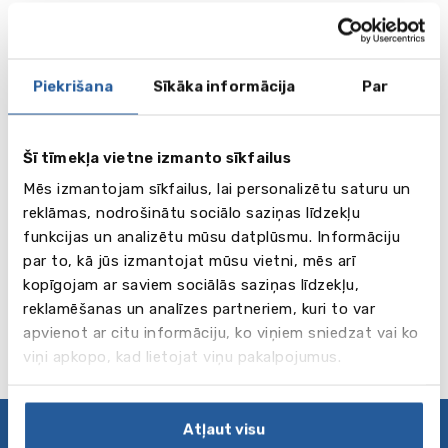
Skatīt vairāk
Fort Lauderdale
Piekrišana
Sīkāka informācija
Par
Šī tīmekļa vietne izmanto sīkfailus
Mēs izmantojam sīkfailus, lai personalizētu saturu un
reklāmas, nodrošinātu sociālo saziņas līdzekļu
Windermere Preparatory School
funkcijas un analizētu mūsu datplūsmu. Informāciju
par to, kā jūs izmantojat mūsu vietni, mēs arī
Skatīt vairāk
Orlando (Florida)
kopīgojam ar saviem sociālās saziņas līdzekļu,
reklamēšanas un analīzes partneriem, kuri to var
apvienot ar citu informāciju, ko viņiem sniedzat vai ko
viņi apkopo, kad lietojat viņu pakalpojumus.
Atļaut visu