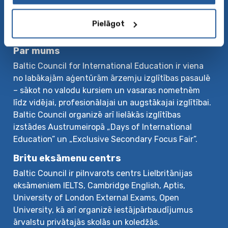
Privātuma politika
Seko mums
Pielāgot
Par mums
Baltic Council for International Education ir viena
no labākajām aģentūrām ārzemju izglītības pasaulē
– sākot no valodu kursiem un vasaras nometnēm
līdz vidējai, profesionālajai un augstākajai izglītībai.
Baltic Council organizē arī lielākās izglītības
izstādes Austrumeiropā „Days of International
Education” un „Exclusive Secondary Focus Fair”.
Britu eksāmenu centrs
Baltic Council ir pilnvarots centrs Lielbritānijas
eksāmeniem IELTS, Cambridge English, Aptis,
University of London External Exams, Open
University, kā arī organizē iestājpārbaudījumus
ārvalstu privātajās skolās un koledžās.