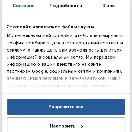
Согласие
Подробности
О нас
Этот сайт использует файлы «куки»
Мы используем файлы cookie, чтобы анализировать
Спорт
: Школа славится игровыми видами спорта
трафик, подбирать для вас подходящий контент и
и соревнуется с другими школами по футболу,
рекламу, а также дать вам возможность делиться
хоккею, регби, крикету, теннису и лёгкой
информацией в социальных сетях. Мы передаем
атлетике. Также ученики участвуют в
информацию о ваших действиях на сайте
соревнованиях по отдельным видам спорта на
партнерам Google: социальным сетям и компаниям,
национальном уровне. В школе помимо основных
занимающимся рекламой и веб-аналитикой. Наши
видов спорта можно заниматься аэробикой,
партнеры могут комбинировать эти сведения с
парусным видом спорта, баскетболом,
предоставленной вами информацией, а также
фехтованием, кунг-фу. Ежегодно организуется
данными, которые они получили при использовании
лыжные поездки и экспедиции в такие места как
вами их сервисов.
Разрешить все
Перу, Морокко, Корсика, Гималаи.
Культурная жизнь:
во внеурочное время каждый
Настроить