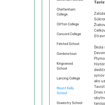
Tavis
Cheltenham
Založ
College
Súkro
Clifton College
Žiakov
Celko
Concord College
Strav
Felsted School
Škola
Devon
Gordonstoun
Plymou
Kingswood
Histór
School
dedičs
synov 
Lancing College
ako uz
Tavist
Mount Kelly
Dnes m
School
obytné
Oswestry School
teniso