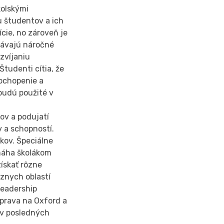
kolskými
u študentov a ich
ície, no zároveň je
távajú náročné
zvíjaniu
Študenti cítia, že
pochopenie a
 budú použité v
ov a podujatí
ov a schopností.
kov. Špeciálne
máha školákom
ískať rôzne
ôznych oblastí
Leadership
íprava na Oxford a
 v posledných