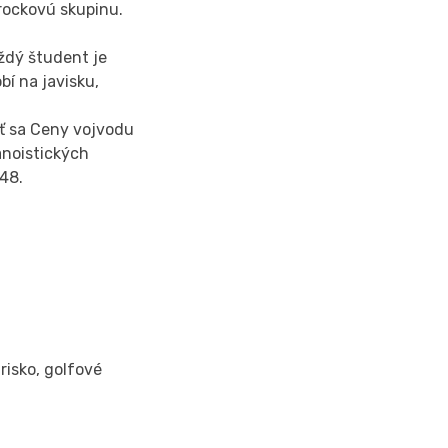
 rockovú skupinu.
ždý študent je
í na javisku,
iť sa Ceny vojvodu
anoistických
948.
risko, golfové