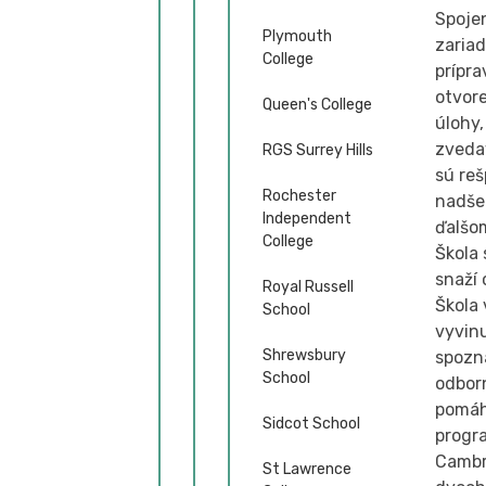
Spoje
Plymouth
zaria
College
prípra
otvor
Queen's College
úlohy,
zvedav
RGS Surrey Hills
sú reš
Rochester
nadšen
Independent
ďalšom
College
Škola
snaží 
Royal Russell
Škola 
School
vyvin
Shrewsbury
spozna
School
odborn
pomáha
Sidcot School
progra
Cambr
St Lawrence