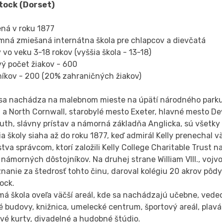
tock (Dorset)
ená v roku 1877
mná zmiešaná internátna škola pre chlapcov a dievčatá
 vo veku 3-18 rokov (vyššia škola - 13-18)
vý počet žiakov - 600
níkov - 200 (20% zahraničných žiakov)
 sa nachádza na malebnom mieste na úpätí národného parku
 a North Cornwall, starobylé mesto Exeter, hlavné mesto D
th, slávny prístav a námorná základňa Anglicka, sú všetky
ia školy siaha až do roku 1877, keď admirál Kelly prenechal 
tva správcom, ktorí založili Kelly College Charitable Trust 
námorných dôstojníkov. Na druhej strane William VIII., voj
nanie za štedrosť tohto činu, daroval kolégiu 20 akrov pôd
ock.
á škola oveľa väčší areál, kde sa nachádzajú učebne, vedec
 budovy, knižnica, umelecké centrum, športový areál, plavár
vé kurty, divadelné a hudobné štúdio.