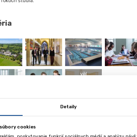
 rokoch štúdia.
éria
vēl
13
Obrázky
eo
Detaily
súbory cookies
reklám, poskytovanie funkcií sociálnych médií a analýzu náv