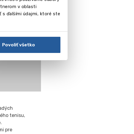
tnerom v oblasti
 s ďalšími údajmi, ktoré ste
Povoliť všetko
ladých
ného tenisu,
.
mi pre