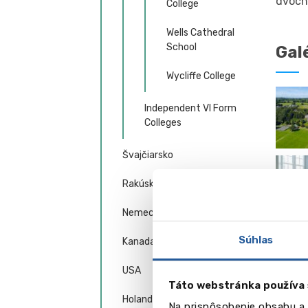
dvoch
College
Wells Cathedral
School
Gal
Wycliffe College
Independent VI Form
Colleges
Švajčiarsko
Rakúsko
Nemecko
Vid
Súhlas
Kanada
USA
Táto webstránka používa 
Holandsko
Na prispôsobenie obsahu a 