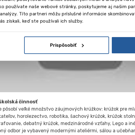
ako používate naše webové stránky, poskytujeme aj našim par
a analýzy. Títo partneri môžu príslušné informácie skombinovať
s získali, keď ste používali ich služby.
Prispôsobiť
kolská činnosť
le pôsobí veľké množstvo záujmových krúžkov: krúžok pre m
ateľov, horolezectvo, robotika, šachový krúžok, krúžok stol
rafovanie, debatný krúžok, medzinárodné vzťahy, Lego a iné
ný odbor je vybavený modernými ateliérmi, sálou a učebňa