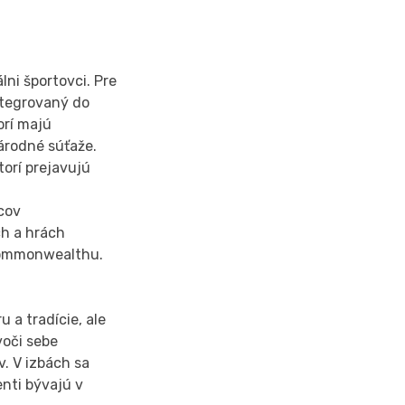
lni športovci. Pre
ntegrovaný do
orí majú
árodné súťaže.
torí prejavujú
vcov
ch a hrách
 Commonwealthu.
 a tradície, ale
voči sebe
. V izbách sa
enti bývajú v