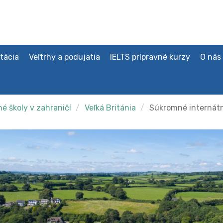
tácia
Veľtrhy a podujatia
IELTS prípravné kurzy
O nás
é školy v zahraničí
Veľká Británia
Súkromné internátn