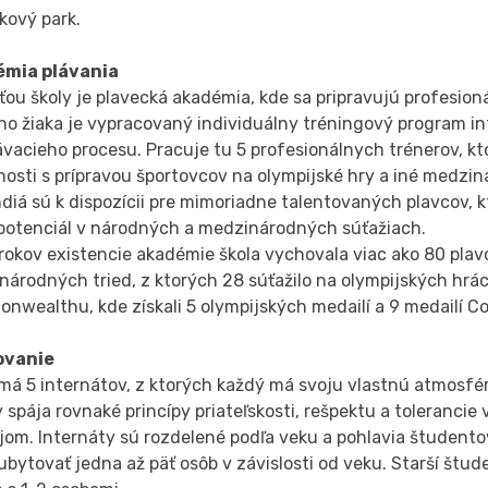
tkový park.
mia plávania
ou školy je plavecká akadémia, kde sa pripravujú profesioná
ho žiaka je vypracovaný individuálny tréningový program i
vacieho procesu. Pracuje tu 5 profesionálnych trénerov, kt
osti s prípravou športovcov na olympijské hry a iné medzin
diá sú k dispozícii pre mimoriadne talentovaných plavcov, k
 potenciál v národných a medzinárodných súťažiach.
rokov existencie akadémie škola vychovala viac ako 80 pla
árodných tried, z ktorých 28 súťažilo na olympijských hrá
nwealthu, kde získali 5 olympijských medailí a 9 medailí
ovanie
má 5 internátov, z ktorých každý má svoju vlastnú atmosféru
 spája rovnaké princípy priateľskosti, rešpektu a tolerancie 
om. Internáty sú rozdelené podľa veku a pohlavia študentov
bytovať jedna až päť osôb v závislosti od veku. Starší štud