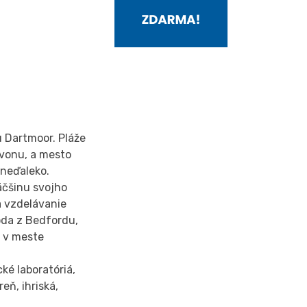
 Dartmoor. Pláže
evonu, a mesto
 neďaleko.
väčšinu svojho
na vzdelávanie
voda z Bedfordu,
y v meste
ké laboratóriá,
eň, ihriská,