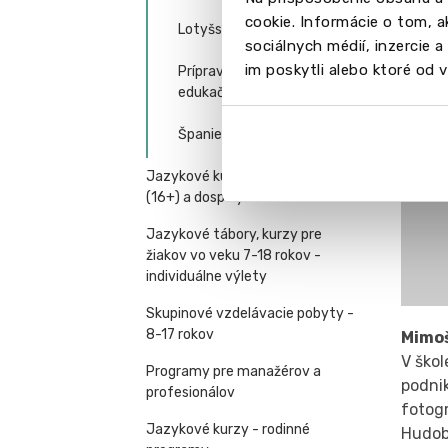
cookie. Informácie o tom, 
Lotyšsko
sociálnych médií, inzercie 
im poskytli alebo ktoré od vá
Prípravné medzinárodné
edukačné centrá (Anglicko)
Španielsko
Jazykové kurzy pre mladých
(16+) a dospelých
Jazykové tábory, kurzy pre
žiakov vo veku 7-18 rokov -
individuálne výlety
Skupinové vzdelávacie pobyty -
8-17 rokov
Mimoš
V ško
Programy pre manažérov a
podnik
profesionálov
fotog
Jazykové kurzy - rodinné
Hudob