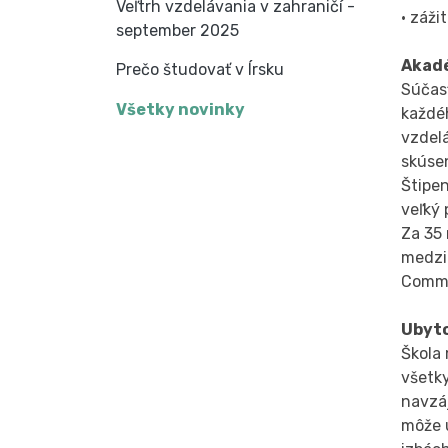
Veľtrh vzdelávania v zahraničí -
• záži
september 2025
Akadé
Prečo študovať v Írsku
Súčasť
Všetky novinky
každé
vzdelá
skúsen
Štipen
veľký
Za 35 
medzin
Commo
Ubyt
Škola 
všetky
navzáj
môže u