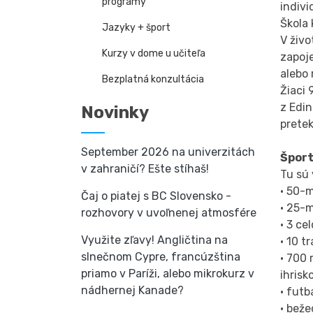
programy
indivi
Škola
Jazyky + šport
V živo
Kurzy v dome u učiteľa
zapoje
alebo 
Bezplatná konzultácia
Žiaci 
z Edi
Novinky
pretek
September 2026 na univerzitách
Šport
v zahraničí? Ešte stíhaš!
Tu sú 
• 50-
Čaj o piatej s BC Slovensko -
• 25-
rozhovory v uvoľnenej atmosfére
• 3 ce
Využite zľavy! Angličtina na
• 10 t
slnečnom Cypre, francúzština
• 700 
priamo v Paríži, alebo mikrokurz v
ihrisk
nádhernej Kanade?
• futb
• beže