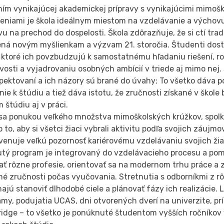
ním vynikajúcej akademickej prípravy s vynikajúcimi mimoš
deniami je škola ideálnym miestom na vzdelávanie a výchov
vu na prechod do dospelosti. Škola zdôrazňuje, že si ctí trad
ená novým myšlienkam a výzvam 21. storočia. Študenti dos
 ktoré ich povzbudzujú k samostatnému hľadaniu riešení, ro
osti a vyjadrovaniu osobných ambícií v triede aj mimo nej. 
pektovaní a ich názory sú brané do úvahy; To všetko dáva 
ie k štúdiu a tiež dáva istotu, že zručnosti získané v škole
 štúdiu aj v práci.
 sa ponukou veľkého množstva mimoškolských krúžkov, spolk
o to, aby si všetci žiaci vybrali aktivitu podľa svojich záujm
venuje veľkú pozornosť kariérovému vzdelávaniu svojich žia
utý program je integrovaný do vzdelávacieho procesu a po
ť rôzne profesie, orientovať sa na modernom trhu práce a z
é zručnosti počas vyučovania. Stretnutia s odborníkmi z r
jú stanoviť dlhodobé ciele a plánovať fázy ich realizácie. 
my, podujatia UCAS, dni otvorených dverí na univerzite, pr
idge – to všetko je ponúknuté študentom vyšších ročníkov