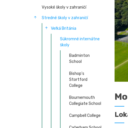
Vysoké školy v zahraničí
Stredné školy v zahraničí
Veľká Británia
Súkromné internátne
školy
Badminton
School
Bishop's
Stortford
College
Mo
Bournemouth
Collegiate School
Lok
Campbell College
Caterham School