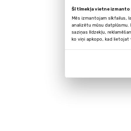
Šī tīmekļa vietne izmanto 
Mēs izmantojam sīkfailus, l
analizētu mūsu datplūsmu. I
saziņas līdzekļu, reklamēšan
ko viņi apkopo, kad lietojat