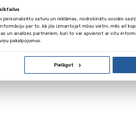
sīkfailus
ai personalizētu saturu un reklāmas, nodrošinātu sociālo saziņ
nformāciju par to, kā jūs izmantojat mūsu vietni, mēs arī ko
as un analīzes partneriem, kuri to var apvienot ar citu inform
 viņu pakalpojumus.
Pielāgot