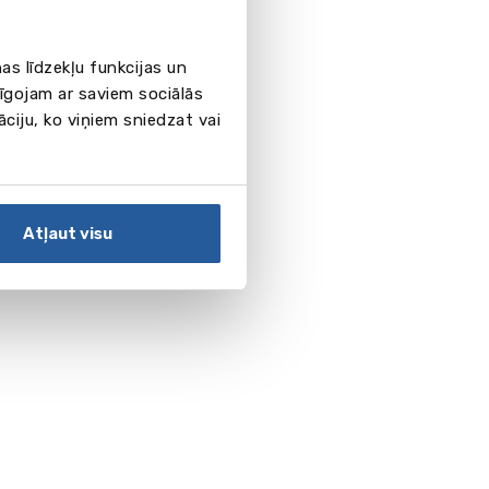
as līdzekļu funkcijas un
pīgojam ar saviem sociālās
āciju, ko viņiem sniedzat vai
Atļaut visu