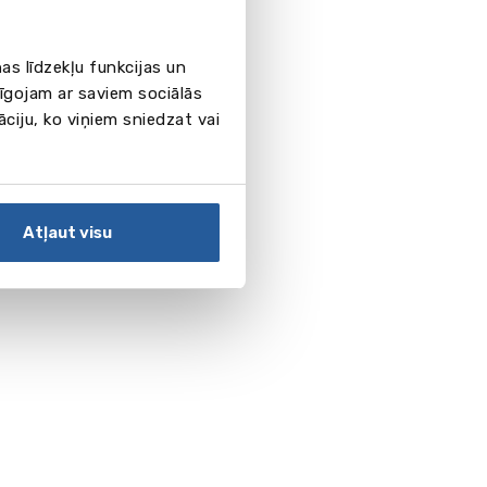
as līdzekļu funkcijas un
pīgojam ar saviem sociālās
āciju, ko viņiem sniedzat vai
Atļaut visu