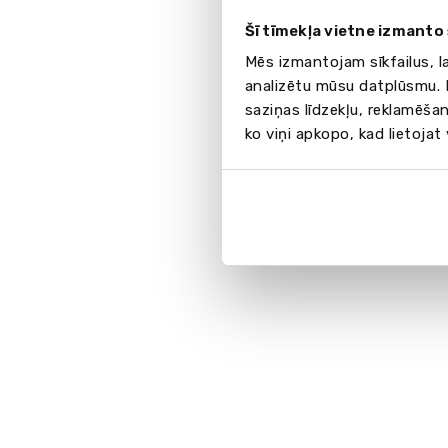
Šī tīmekļa vietne izmanto 
Mēs izmantojam sīkfailus, l
analizētu mūsu datplūsmu. I
saziņas līdzekļu, reklamēšan
ko viņi apkopo, kad lietojat