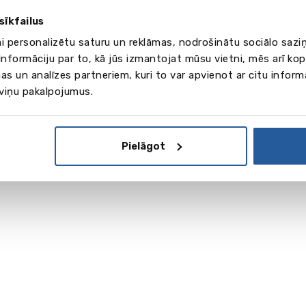
sīkfailus
ai personalizētu saturu un reklāmas, nodrošinātu sociālo saziņ
nformāciju par to, kā jūs izmantojat mūsu vietni, mēs arī ko
as un analīzes partneriem, kuri to var apvienot ar citu inform
 viņu pakalpojumus.
Pielāgot