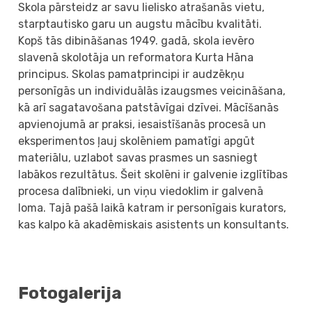
Skola pārsteidz ar savu lielisko atrašanās vietu,
starptautisko garu un augstu mācību kvalitāti.
Kopš tās dibināšanas 1949. gadā, skola ievēro
slavenā skolotāja un reformatora Kurta Hāna
principus. Skolas pamatprincipi ir audzēkņu
personīgās un individuālās izaugsmes veicināšana,
kā arī sagatavošana patstāvīgai dzīvei. Mācīšanās
apvienojumā ar praksi, iesaistīšanās procesā un
eksperimentos ļauj skolēniem pamatīgi apgūt
materiālu, uzlabot savas prasmes un sasniegt
labākos rezultātus. Šeit skolēni ir galvenie izglītības
procesa dalībnieki, un viņu viedoklim ir galvenā
loma. Tajā pašā laikā katram ir personīgais kurators,
kas kalpo kā akadēmiskais asistents un konsultants.
Fotogalerija