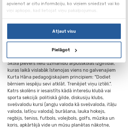
Apmēram 290 audzēkņu dzīvo skolas kopmītnēs,
apvienot ar citu informāciju, ko viņiem sniedzat vai ko
kurās valda mājīga un draudzīga atmosfēra, un, pēc
viņi apkopo, kad lietojat viņu pakalpojumus.
skolas vārdiem, skolēni šeit jūtas kā "home away
from home". Dalība aizraujošos projektos, draudzība
un internacionalitāte, komandas gars un
Atļaut visu
savstarpēja izpalīdzība ir tas, ko Louisenlund skolas
absolventi atceras uz mūžu.
Pielāgot
Ārpusklases pasākumi
Skola pievērš lielu uzmanību ārpusskolas izglītībai,
kuras laikā vislabāk īstenojas viens no galvenajiem
Kurta Hāna pedagoģiskajiem principiem: "Dodiet
bērniem iespēju sevi atklāt. Trenējiet viņu iztēli.".
Katrs skolēns ir iesaistīts kādā interešu klubā vai
sporta sekcijā: politiskā ģilde, diskusiju klubs,
svešvalodu kursi (angļu valoda kā svešvaloda, itāļu
valoda, latīņu valoda), burāšana, lauka hokejs,
regbijs, teniss, futbols, volejbols, golfs, mūzika un
koris, apkārtējā vide un mūsu planētas nākotne,