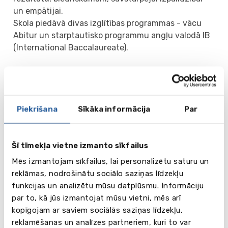
un empātijai.
Skola piedāvā divas izglītības programmas - vācu
Abitur un starptautisko programmu angļu valodā IB
(International Baccalaureate).
Papildus skolas nodarbībām audzēkņiem ir iespēja
iegūt prasmes un apgūt disciplīnas ārpus skolas
mācību programmas, piemēram, iziet latīņu valodas
kursu, iegūt Eiropas sertifikātu datorzinātnēs,
Piekrišana
Sīkāka informācija
Par
mācīties spāņu valodu, iesaistīties ugunsdzēsēju
brigādes darbā vai attīstīt savus biznesa projektus.
Šī tīmekļa vietne izmanto sīkfailus
Vecāko klašu skolēni praktisko nodarbību un fizikas
Mēs izmantojam sīkfailus, lai personalizētu saturu un
un bioloģijas eksperimentu ietvaros dodas Baltijas
reklāmas, nodrošinātu sociālo saziņas līdzekļu
jūrā ar skolas personīgo pētniecības kuģi. Skola
funkcijas un analizētu mūsu datplūsmu. Informāciju
strādā pie kopīgiem projektiem ar jūras izpētes
par to, kā jūs izmantojat mūsu vietni, mēs arī
uzņēmumu "Geomar".
kopīgojam ar saviem sociālās saziņas līdzekļu,
reklamēšanas un analīzes partneriem, kuri to var