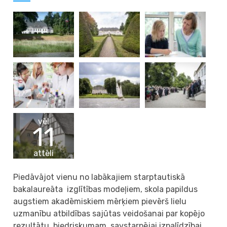
vēl
11
attēli
Piedāvājot vienu no labākajiem starptautiskā
bakalaureāta izglītības modeļiem, skola papildus
augstiem akadēmiskiem mērķiem pievērš lielu
uzmanību atbildības sajūtas veidošanai par kopējo
rezultātu, biedriskumam, savstarpējai izpalīdzībai