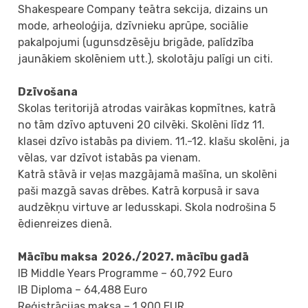
Shakespeare Company teātra sekcija, dizains un
mode, arheoloģija, dzīvnieku aprūpe, sociālie
pakalpojumi (ugunsdzēsēju brigāde, palīdzība
jaunākiem skolēniem utt.), skolotāju palīgi un citi.
Dzīvošana
Skolas teritorijā atrodas vairākas kopmītnes, katrā
no tām dzīvo aptuveni 20 cilvēki. Skolēni līdz 11.
klasei dzīvo istabās pa diviem. 11.-12. klašu skolēni, ja
vēlas, var dzīvot istabās pa vienam.
Katrā stāvā ir veļas mazgājamā mašīna, un skolēni
paši mazgā savas drēbes. Katrā korpusā ir sava
audzēkņu virtuve ar ledusskapi. Skola nodrošina 5
ēdienreizes dienā.
Mācību maksa 2026./2027. mācību gadā
IB Middle Years Programme – 60,792 Euro
IB Diploma – 64,488 Euro
Reģistrācijas maksa – 1 900 EUR