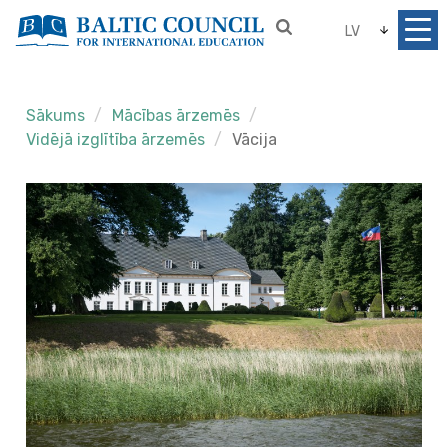
LV
Sākums
Mācības ārzemēs
Vidējā izglītība ārzemēs
Vācija