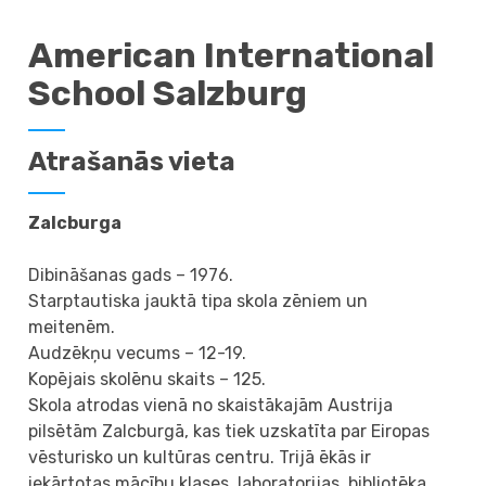
American International
School Salzburg
Atrašanās vieta
Zalcburga
Dibināšanas gads – 1976.
Starptautiska jauktā tipa skola zēniem un
meitenēm.
Audzēkņu vecums – 12-19.
Kopējais skolēnu skaits – 125.
Skola atrodas vienā no skaistākajām Austrija
pilsētām Zalcburgā, kas tiek uzskatīta par Eiropas
vēsturisko un kultūras centru. Trijā ēkās ir
iekārtotas mācību klases, laboratorijas, bibliotēka,