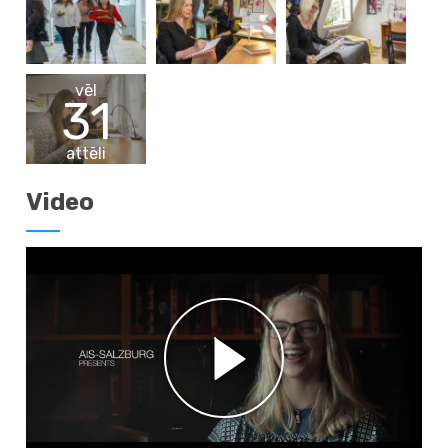
vēl
31
attēli
Video