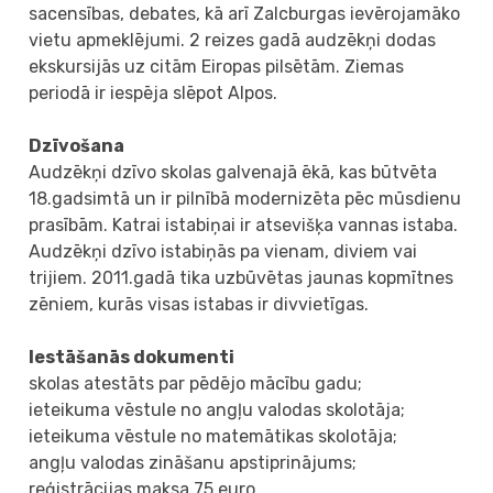
sacensības, debates, kā arī Zalcburgas ievērojamāko
vietu apmeklējumi. 2 reizes gadā audzēkņi dodas
ekskursijās uz citām Eiropas pilsētām. Ziemas
periodā ir iespēja slēpot Alpos.
Dzīvošana
Audzēkņi dzīvo skolas galvenajā ēkā, kas būtvēta
18.gadsimtā un ir pilnībā modernizēta pēc mūsdienu
prasībām. Katrai istabiņai ir atsevišķa vannas istaba.
Audzēkņi dzīvo istabiņās pa vienam, diviem vai
trijiem. 2011.gadā tika uzbūvētas jaunas kopmītnes
zēniem, kurās visas istabas ir divvietīgas.
Iestāšanās dokumenti
skolas atestāts par pēdējo mācību gadu;
ieteikuma vēstule no angļu valodas skolotāja;
ieteikuma vēstule no matemātikas skolotāja;
angļu valodas zināšanu apstiprinājums;
reģistrācijas maksa 75 euro.