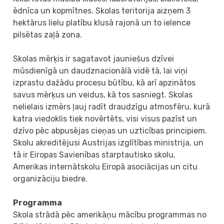
ēdnīca un kopmītnes. Skolas teritorija aizņem 3
hektārus lielu platību klusā rajonā un to ielence
pilsētas zaļā zona.
Skolas mērķis ir sagatavot jauniešus dzīvei
mūsdienīgā un daudznacionālā vidē tā, lai viņi
izprastu dažādu procesu būtību, kā arī apzinātos
savus mērķus un veidus, kā tos sasniegt. Skolas
nelielais izmērs ļauj radīt draudzīgu atmosfēru, kurā
katra viedoklis tiek novērtēts, visi visus pazīst un
dzīvo pēc abpusējas cieņas un uzticības principiem.
Skolu akreditējusi Austrijas izglītības ministrija, un
tā ir Eiropas Savienības starptautisko skolu,
Amerikas internātskolu Eiropā asociācijas un citu
organizāciju biedre.
Programma
Skola strādā pēc amerikāņu mācību programmas no