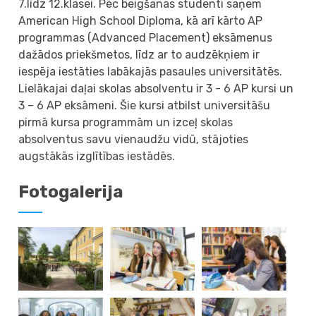
7.līdz 12.klasei. Pēc beigšanas studenti saņem
American High School Diploma, kā arī kārto AP
programmas (Advanced Placement) eksāmenus
dažādos priekšmetos, līdz ar to audzēkņiem ir
iespēja iestāties labākajās pasaules universitātēs.
Lielākajai daļai skolas absolventu ir 3 - 6 AP kursi un
3 – 6 AP eksāmeni. Šie kursi atbilst universitāšu
pirmā kursa programmām un izceļ skolas
absolventus savu vienaudžu vidū, stājoties
augstākās izglītības iestādēs.
Fotogalerija