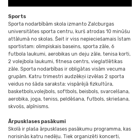
Sports
Sporta nodarbībām skola izmanto Zalcburgas
universitātes sporta centru, kurš atrodas 10 minūšu
attālumā no skolas. Šeit ir viss nepieciešamais īstam
sportistam: olimpiskais baseins, sporta zāle, 6
futbola laukumi, aerobikas un deju zāle, tenisa korti,
2 volejbola laukumi, fitnesa centrs, vieglatlētikas
zāle. Sporta nodarbības ir obligātas visām vecuma
grupām. Katru trimestri audzēkņi izvēlas 2 sporta
veidus no šāda saraksta: vispārējā fizkultūra,
basketbols,volejbols, softbols, beisbols, svarcelšana,
aerobika, joga, teniss, peldēšana, futbols, skriešana,
skvošs, alpīnisms.
Ārpusklases pasākumi
Skolā ir plaša ārpusklases pasākumu programma, kas
norisinās katru nedēļu. Tiek organizēti koncerti,