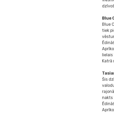
dzīvoš
Blue 
Blue C
tiek p
vēstur
Ēdinā
Aprīko
lielai
Katrā 
Tasi
Šis dz
valodu
rajonā
nakts 
Ēdinā
Aprīko