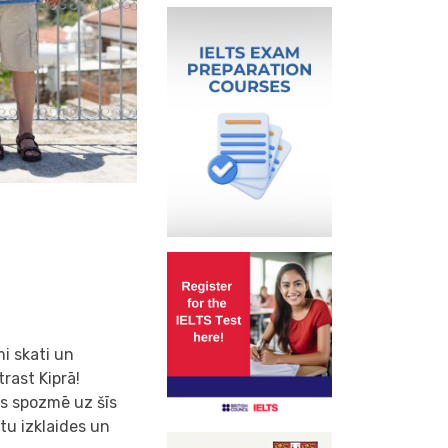
mi skati un
rast Kiprā!
es spozmē uz šīs
tu izklaides un