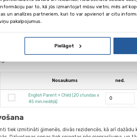
nformāciju par to, kā jūs izmantojat mūsu vietni, mēs arī ko
as ir norādītas eiro (EUR)
as un analīzes partneriem, kuri to var apvienot ar citu inform
 viņu pakalpojumus.
 iepazītos ar sīkāku informāciju par doto mācību prog
kšķiniet uz kursa nosaukuma.
ēlieties Jūs interesējošo kursu un norādiet mācību nedē
ir uzrādīta cena nedēļā (2026. g.) Kursiem ar fiksētu n
Pielāgot
īta pilna cena par kursu, tāpēc ailītē NED. norādiet ci
u).
Nosaukums
ned.
English Parent + Child (20 stundas х
45 min.nedēļā)
vošana
ti tiek izmitināti ģimenēs, divās rezidencēs, kā arī dažādu 
cās. Dzīvošanas cenas tiek sniegtas pēc pieprasījuma, un tā