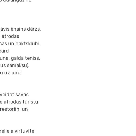
āvis ēnains dārzs,
s atrodas
cas un naktsklubi.
oard
una, galda teniss,
ldus samaksu).
u uz jūru.
nveidot savas
e atrodas tūristu
, restorāni un
liela virtuvīte