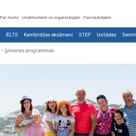
Par mums
Uzņēmumiem un organizācijām
Pasniedzējiem
IELTS
Kembridžas eksāmeni
STEP
Izstādes
Semin
i - ģimenes programmas