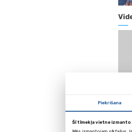
Vid
Piekrišana
Šī tīmekļa vietne izmanto 
Mēs izmantojam sīkfailus, l