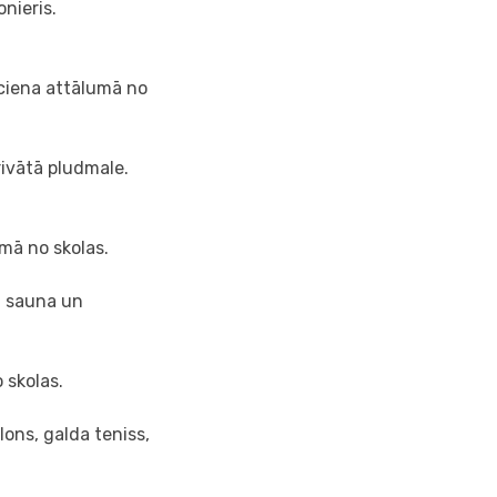
onieris.
uciena attālumā no
rivātā pludmale.
mā no skolas.
, sauna un
 skolas.
lons, galda teniss,