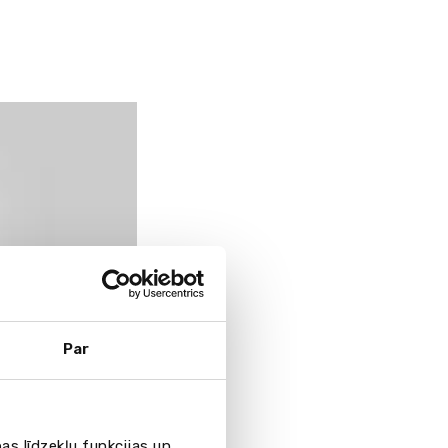
Par
as līdzekļu funkcijas un