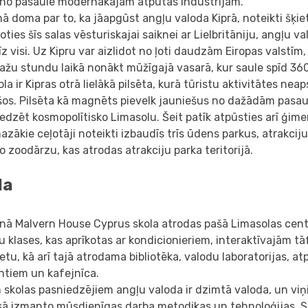
 no pasaulē modernākajām atpūtas industrijām.
 doma par to, ka jāapgūst angļu valoda Kiprā, noteikti šķiet
oties šīs salas vēsturiskajai saiknei ar Lielbritāniju, angļu v
z visi. Uz Kipru var aizlidot no ļoti daudzām Eiropas valstīm
dažu stundu laikā nonākt mūžīgajā vasarā, kur saule spīd 36
la ir Kipras otrā lielākā pilsēta, kurā tūristu aktivitātes nea
s. Pilsēta kā magnēts pievelk jauniešus no dažādām pasaul
redzēt kosmopolītisko Limasolu. Šeit patīk atpūsties arī ģim
azākie ceļotāji noteikti izbaudīs trīs ūdens parkus, atrakcij
o zoodārzu, kas atrodas atrakciju parka teritorijā.
la
ā Malvern House Cyprus skola atrodas pašā Limasolas centrā
 klases, kas aprīkotas ar kondicionieriem, interaktīvajām 
etu, kā arī tajā atrodama bibliotēka, valodu laboratorijas, at
ntiem un kafejnīca.
 skolas pasniedzējiem angļu valoda ir dzimtā valoda, un vi
sā izmanto mūsdienīgas darba metodikas un tehnoloģijas. S