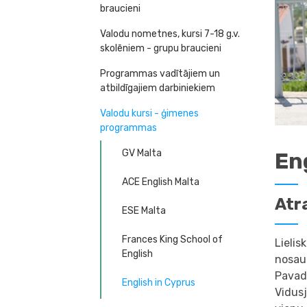
braucieni
Valodu nometnes, kursi 7-18 g.v.
skolēniem - grupu braucieni
Programmas vadītājiem un
atbildīgajiem darbiniekiem
Valodu kursi - ģimenes
programmas
GV Malta
En
ACE English Malta
Atr
ESE Malta
Frances King School of
Lielis
English
nosauk
Pavadi
English in Cyprus
Vidusj