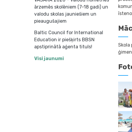
komuni
ārzemēs skolēniem (7-18 gadi) un
īsteno
valodu skolas jauniešiem un
pieaugušajiem
Māc
Baltic Council for International
Education ir piešķirts BBSN
Skola
apstiprinātā aģenta tituls!
ģimen
Visi jaunumi
Fot