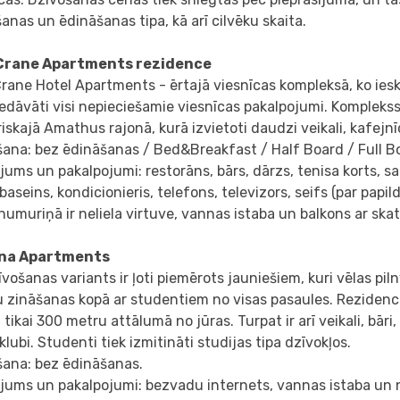
anas un ēdināšanas tipa, kā arī cilvēku skaita.
Crane Apartments rezidence
rane Hotel Apartments - ērtajā viesnīcas kompleksā, ko iesk
iedāvāti visi nepieciešamie viesnīcas pakalpojumi. Kompleks
iskajā Amathus rajonā, kurā izvietoti daudzi veikali, kafejnī
šana: bez ēdināšanas / Bed&Breakfast / Half Board / Full B
jums un pakalpojumi: restorāns, bārs, dārzs, tenisa korts, sa
s baseins, kondicionieris, telefons, televizors, seifs (par papi
numuriņā ir neliela virtuve, vannas istaba un balkons ar skat
ana Apartments
īvošanas variants ir ļoti piemērots jauniešiem, kuri vēlas pil
 zināšanas kopā ar studentiem no visas pasaules. Rezidenc
 tikai 300 metru attālumā no jūras. Turpat ir arī veikali, bāri
klubi. Studenti tiek izmitināti studijas tipa dzīvokļos.
šana: bez ēdināšanas.
jums un pakalpojumi: bezvadu internets, vannas istaba un ne