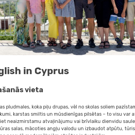
glish in Cyprus
ašanās vieta
kas pludmales, koka piļu drupas, vēl no skolas soliem pazīsta
umi, karstas smiltis un mūsdienīgas pilsētas – to visu var at
et neaizmirstamu atvaļinājumu vai brīvlaiku dienvidu saul
ūras salas, mācoties angļu valodu un izbaudot atpūtu, tūris