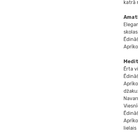
katrā 
Amath
Elegan
skolas
Ēdināš
Aprīko
Medit
Ērta v
Ēdināš
Aprīko
džakuz
Navarr
Viesnī
Ēdināš
Aprīko
lielai