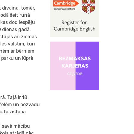
 dīvaina, tomēr,
alodā šeit runā
, kas dod iespēju
0 dienas gadā.
pstājas arī ziemas
es valstīm, kuri
enēm ar bērniem.
u parku un Kiprā
. Tajā ir 18
tāfelēm un bezvadu
pūtas istaba
ņi savā mācību
kola strādā pēc