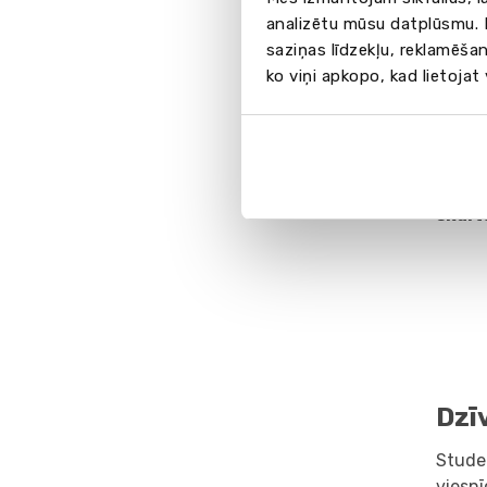
analizētu mūsu datplūsmu. I
Cen
saziņas līdzekļu, reklamēšan
ko viņi apkopo, kad lietojat
! Lai
nokli
! Izv
CENA 
norād
skait
Dzī
Studen
viesnī