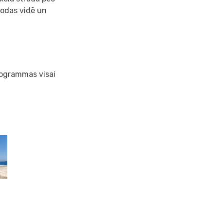
lodas vidē un
rogrammas visai