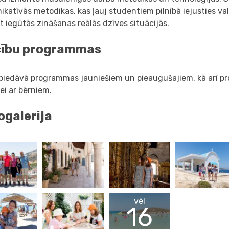
katīvās metodikas, kas ļauj studentiem pilnībā iejusties va
t iegūtās zināšanas reālās dzīves situācijās.
ību programmas
 piedāvā programmas jauniešiem un pieaugušajiem, kā arī p
ei ar bērniem.
ogalerija
vēl
16