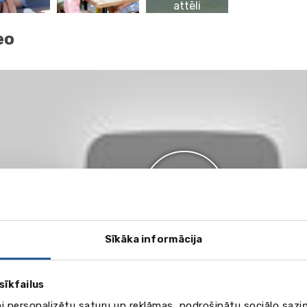
attēli
eo
Sīkāka informācija
sīkfailus
ai personalizētu saturu un reklāmas, nodrošinātu sociālo saziņ