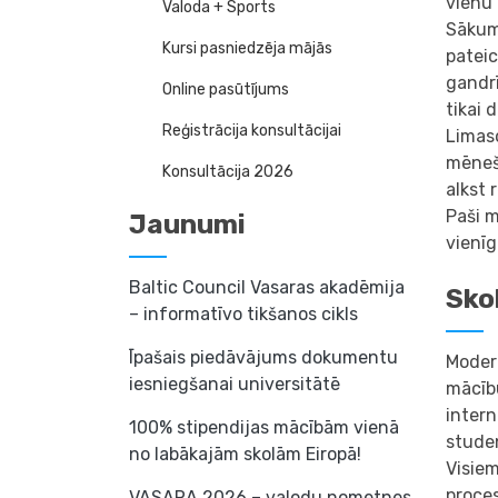
vienu
Valoda + Sports
Sākumā
Kursi pasniedzēja mājās
pateic
gandrī
Online pasūtījums
tikai 
Reģistrācija konsultācijai
Limaso
mēnešo
Konsultācija 2026
alkst 
Paši m
Jaunumi
vienīg
Baltic Council Vasaras akadēmija
Sko
– informatīvo tikšanos cikls
Īpašais piedāvājums dokumentu
Modern
iesniegšanai universitātē
mācību
intern
100% stipendijas mācībām vienā
stude
no labākajām skolām Eiropā!
Visiem
proce
VASARA 2026 – valodu nometnes