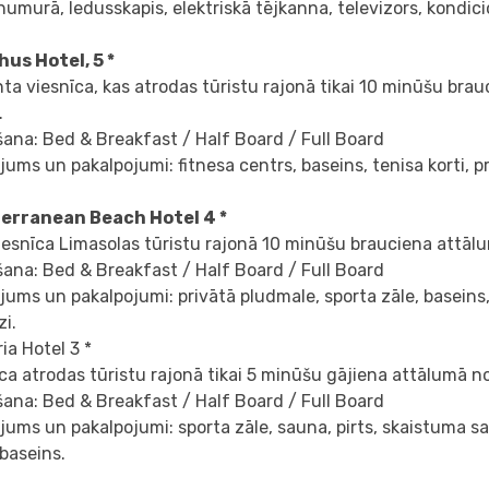
numurā, ledusskapis, elektriskā tējkanna, televizors, kondici
us Hotel, 5 *
ta viesnīca, kas atrodas tūristu rajonā tikai 10 minūšu bra
.
ana: Bed & Breakfast / Half Board / Full Board
jums un pakalpojumi: fitnesa centrs, baseins, tenisa korti, p
erranean Beach Hotel 4 *
iesnīca Limasolas tūristu rajonā 10 minūšu brauciena attālu
ana: Bed & Breakfast / Half Board / Full Board
jums un pakalpojumi: privātā pludmale, sporta zāle, baseins
i.
ia Hotel 3 *
ca atrodas tūristu rajonā tikai 5 minūšu gājiena attālumā no
ana: Bed & Breakfast / Half Board / Full Board
jums un pakalpojumi: sporta zāle, sauna, pirts, skaistuma sa
s baseins.