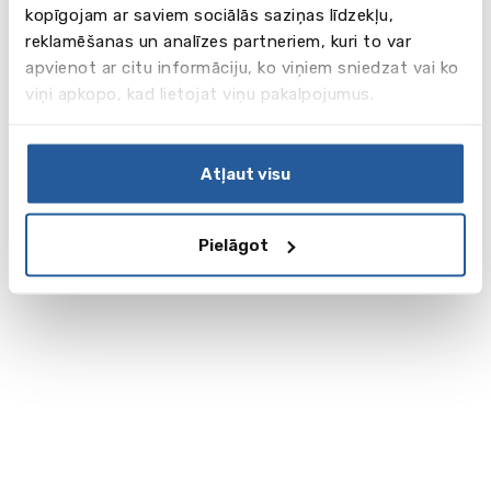
kopīgojam ar saviem sociālās saziņas līdzekļu,
reklamēšanas un analīzes partneriem, kuri to var
apvienot ar citu informāciju, ko viņiem sniedzat vai ko
viņi apkopo, kad lietojat viņu pakalpojumus.
Atļaut visu
Pielāgot