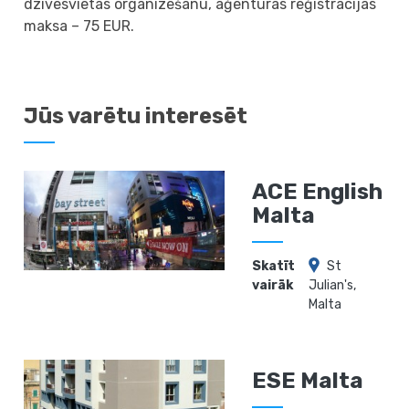
dzīvesvietas organizēšanu, aģentūras reģistrācijas
maksa – 75 EUR.
Jūs varētu interesēt
ACE English
Malta
Skatīt
St
vairāk
Julian's,
Malta
ESE Malta