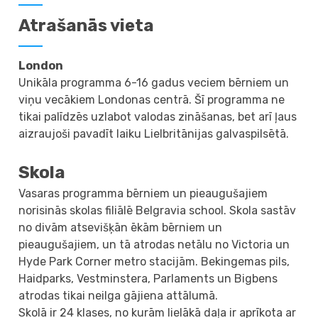
Atrašanās vieta
London
Unikāla programma 6-16 gadus veciem bērniem un
viņu vecākiem Londonas centrā. Šī programma ne
tikai palīdzēs uzlabot valodas zināšanas, bet arī ļaus
aizraujoši pavadīt laiku Lielbritānijas galvaspilsētā.
Skola
Vasaras programma bērniem un pieaugušajiem
norisinās skolas filiālē Belgravia school. Skola sastāv
no divām atsevišķān ēkām bērniem un
pieaugušajiem, un tā atrodas netālu no Victoria un
Hyde Park Corner metro stacijām. Bekingemas pils,
Haidparks, Vestminstera, Parlaments un Bigbens
atrodas tikai neilga gājiena attālumā.
Skolā ir 24 klases, no kurām lielākā daļa ir aprīkota ar