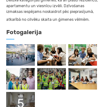
Deluxe kategorijas ģimenēs, kā arī plašu rezidenču,
apartamentu un viesnīcu izvēli. Dzīvošanas
izmaksas iespējams noskaidrot pēc pieprasījumā,
atkarībā no cilvēku skaita un ģimenes vēlmēm.
Fotogalerija
vēl
5