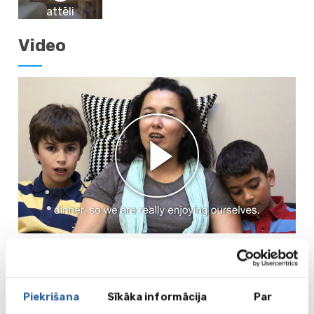
attēli
Video
Mācību programmas 6-16 gadus
veciem bērniem (2026)
Piekrišana
Sīkāka informācija
Par
Mācību procesā sevišķi akcentēta tiek komunikatīvo