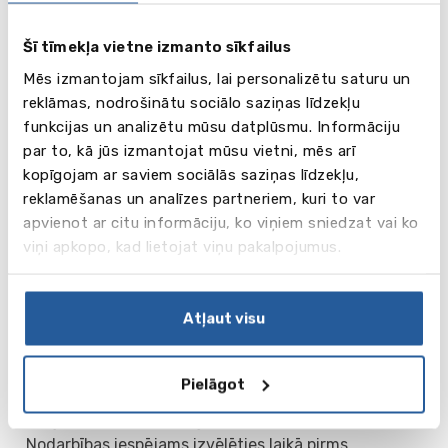
prasmju un sarunvalodas apguve, kuru attīstībā
palīdz dalība radošajos seminārus un grupu darbos.
Šī tīmekļa vietne izmanto sīkfailus
Nodarbības iespējams izvēlēties laikā pirms
Mēs izmantojam sīkfailus, lai personalizētu saturu un
pusdienām vai pēcpusdienā.
reklāmas, nodrošinātu sociālo saziņas līdzekļu
funkcijas un analizētu mūsu datplūsmu. Informāciju
Family Junior Course
par to, kā jūs izmantojat mūsu vietni, mēs arī
Cilvēku skaits grupā: maks. 15.
kopīgojam ar saviem sociālās saziņas līdzekļu,
Nodarbību skaits nedēļā: 20 nodarbības (9.00 –
reklamēšanas un analīzes partneriem, kuri to var
13.00)
apvienot ar citu informāciju, ko viņiem sniedzat vai ko
Valodas līmenis: no Beginner.
viņi apkopo, kad lietojat viņu pakalpojumus.
Cena: £507/ ned.
Mācību programmas
Atļaut visu
pieaugušajiem (2026)
Vecākiem un bērniem, kas vecāki par 16 gadiem, tiek
Pielāgot
piedāvāta vispārējas angļu valodas mācību
programma Family Programme Adult Course.
Nodarbības iespējams izvēlēties laikā pirms