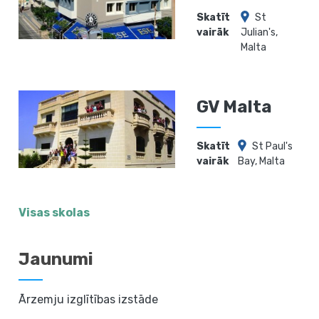
Skatīt
St
vairāk
Julian's,
Malta
GV Malta
Skatīt
St Paul's
vairāk
Bay, Malta
Visas skolas
Jaunumi
Ārzemju izglītības izstāde