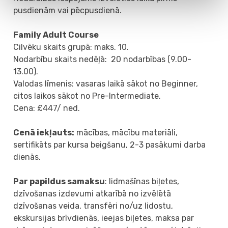
pusdienām vai pēcpusdienā.
Family Adult Course
Cilvēku skaits grupā: maks. 10.
Nodarbību skaits nedēļā: 20 nodarbības (9.00-
13.00).
Valodas līmenis: vasaras laikā sākot no Beginner,
citos laikos sākot no Pre-Intermediate.
Cena: £447/ ned.
Cenā iekļauts:
mācības, mācību materiāli,
sertifikāts par kursa beigšanu, 2-3 pasākumi darba
dienās.
Par papildus samaksu
: lidmašīnas biļetes,
dzīvošanas izdevumi atkarībā no izvēlētā
dzīvošanas veida, transfēri no/uz lidostu,
ekskursijas brīvdienās, ieejas biļetes, maksa par