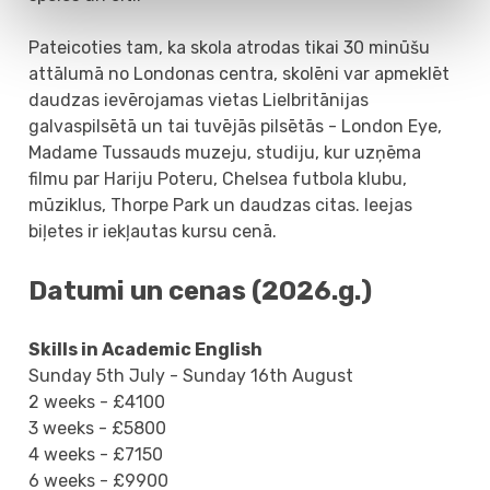
Pateicoties tam, ka skola atrodas tikai 30 minūšu
attālumā no Londonas centra, skolēni var apmeklēt
daudzas ievērojamas vietas Lielbritānijas
galvaspilsētā un tai tuvējās pilsētās - London Eye,
Madame Tussauds muzeju, studiju, kur uzņēma
filmu par Hariju Poteru, Chelsea futbola klubu,
mūziklus, Thorpe Park un daudzas citas. Ieejas
biļetes ir iekļautas kursu cenā.
Datumi un cenas (2026.g.)
Skills in Academic English
Sunday 5th July - Sunday 16th August
2 weeks - £4100
3 weeks - £5800
4 weeks - £7150
6 weeks - £9900