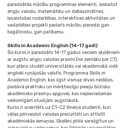
paredzētās mācību programmas elementi, ieskaitot
angļu valodu, matemātiku un dabaszinātnes.
Iesaistošas ​​nodarbības, interaktīvas aktivitātes un
sadarbības projekti padarīs mācību pieredzi gan
bagātinošu, gan patīkamu.
Skills in Academic English (14-17 gadi)
Šis kurss ir paredzēts 14–17 gadus veciem skolēniem
ar augstu angļu valodas prasmi (ne zemāku par C1),
kuri plāno studēt universitātēs vai akadēmiskā vidē
angliski runājošās valstīs. Programma Skills in
Academic English, kas ilgst vismaz divas nedēļas,
piedāvā praktisku un mērķtiecīgu pieeju būtisko
akadēmisko prasmju apguvei, kas nepieciešamas
veiksmīgām studijām augstskolā.
Kurss ir orientēts uz C1–C2 līmeņa studenti, kuri
vēlas pilnveidot valodas precizitāti un attīstīt
akadēmiskās iemaņas. Skolēni pilda sarežģītus un
aizraujošus uzdevumus, kas līdzinās universitātes