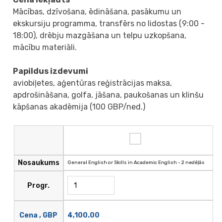
Mācības, dzīvošana, ēdināšana, pasākumu un
ekskursiju programma, transfērs no lidostas (9:00 -
18:00), drēbju mazgāšana un telpu uzkopšana,
mācību materiāli.
Papildus izdevumi
aviobiļetes, aģentūras reģistrācijas maksa,
apdrošināšana, golfa, jāšana, paukošanas un klinšu
kāpšanas akadēmija (100 GBP/ned.)
Nosaukums
General English or Skills in Academic English - 2 nedēļās
Progr.
4,100.00
Cena , GBP