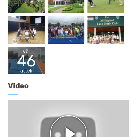
vēl
46
attēli
Video