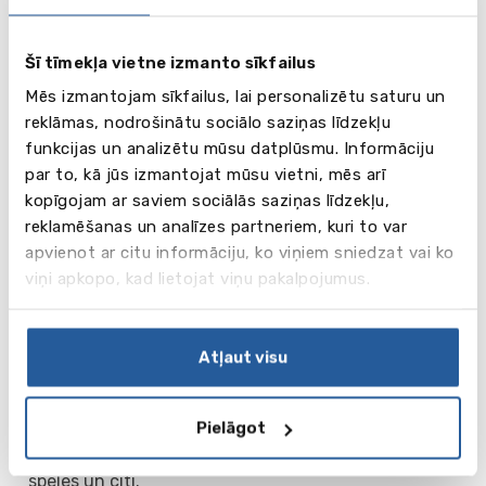
Badminton
Dance
Šī tīmekļa vietne izmanto sīkfailus
Sofball
Mēs izmantojam sīkfailus, lai personalizētu saturu un
2./4./6. nedēļa
reklāmas, nodrošinātu sociālo saziņas līdzekļu
Hockey
funkcijas un analizētu mūsu datplūsmu. Informāciju
Fencing (150 GBP/week)
par to, kā jūs izmantojat mūsu vietni, mēs arī
Basketball
kopīgojam ar saviem sociālās saziņas līdzekļu,
Rock Climbing (150 GBP/week)
reklamēšanas un analīzes partneriem, kuri to var
Crafts
apvienot ar citu informāciju, ko viņiem sniedzat vai ko
Animal Care
viņi apkopo, kad lietojat viņu pakalpojumus.
Survival Skills
Swimming & Water Polo
Volleyball
Atļaut visu
Turklāt vakaros notiek dažādas jautras aktivitātes,
Pielāgot
spēles un viktorīnas:
talantu šovs, diskotēkas, karaoke, mini Olimpiskās
spēles un citi.