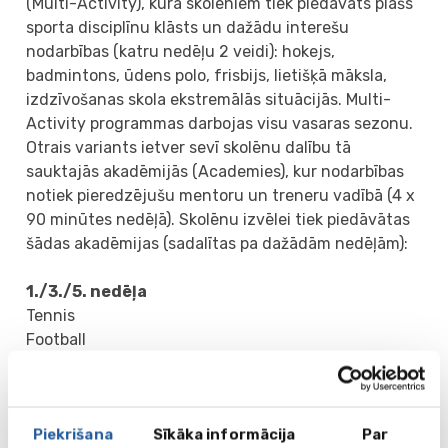
(Multi-Activity), kurā skolēniem tiek piedāvāts plašs
sporta disciplīnu klāsts un dažādu interešu
nodarbības (katru nedēļu 2 veidi): hokejs,
badmintons, ūdens polo, frisbijs, lietišķā māksla,
izdzīvošanas skola ekstremālās situācijās. Multi-
Activity programmas darbojas visu vasaras sezonu.
Otrais variants ietver sevī skolēnu dalību tā
sauktajās akadēmijās (Academies), kur nodarbības
notiek pieredzējušu mentoru un treneru vadībā (4 x
90 minūtes nedēļā). Skolēnu izvēlei tiek piedāvātas
šādas akadēmijas (sadalītas pa dažādām nedēļām):
1./3./5. nedēļa
Tennis
Football
Art
Horse Riding (150 GBP/week)
Hiking/Orienteering
Piekrišana
Sīkāka informācija
Par
Table Tennis