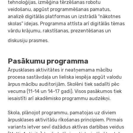
tehnoloģijas, izmēģina tērzēšanas robotu
veidošanu, apgūst programmēšanas pamatus,
analizē digitālās platformas un izstrādā “nākotnes
skolas” idejas. Programma attīsta arī digitālās tēmas
vārdu krājumu, rakstīšanas, prezentēšanas un
diskusiju prasmes.
Pasākumu programma
Ārpusklases aktivitātes ir neatņemama mācību
procesa sastāvdaļa un lieliska iespēja apgūt valodu
ārpus mācību auditorijām. Skolēni tiek sadalīti pēc
vecuma (11-14 un 14-17 gadi). Visos pasākumos tiek
iesaistīti arī akadēmisko programmu audzēkņi.
Skola, plānojot programmu, pamatojas uz diviem
ārpusklases aktivitāšu rīkošanas principiem. Pirmais
variants ietver sevī dažādus aktīvas darbības veidus