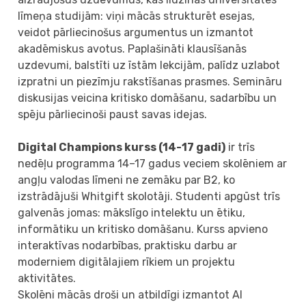
līmeņa studijām: viņi mācās strukturēt esejas,
veidot pārliecinošus argumentus un izmantot
akadēmiskus avotus. Paplašināti klausīšanās
uzdevumi, balstīti uz īstām lekcijām, palīdz uzlabot
izpratni un piezīmju rakstīšanas prasmes. Semināru
diskusijas veicina kritisko domāšanu, sadarbību un
spēju pārliecinoši paust savas idejas.
Digital Champions kurss
(14-17 gadi)
ir trīs
nedēļu programma 14–17 gadus veciem skolēniem ar
angļu valodas līmeni ne zemāku par B2, ko
izstrādājuši Whitgift skolotāji. Studenti apgūst trīs
galvenās jomas: mākslīgo intelektu un ētiku,
informātiku un kritisko domāšanu. Kurss apvieno
interaktīvas nodarbības, praktisku darbu ar
moderniem digitālajiem rīkiem un projektu
aktivitātes.
Skolēni mācās droši un atbildīgi izmantot AI