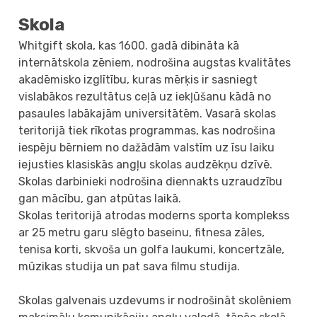
Skola
Whitgift skola, kas 1600. gadā dibināta kā
internātskola zēniem, nodrošina augstas kvalitātes
akadēmisko izglītību, kuras mērķis ir sasniegt
vislabākos rezultātus ceļā uz iekļūšanu kādā no
pasaules labākajām universitātēm. Vasarā skolas
teritorijā tiek rīkotas programmas, kas nodrošina
iespēju bērniem no dažādām valstīm uz īsu laiku
iejusties klasiskās angļu skolas audzēkņu dzīvē.
Skolas darbinieki nodrošina diennakts uzraudzību
gan mācību, gan atpūtas laikā.
Skolas teritorijā atrodas moderns sporta komplekss
ar 25 metru garu slēgto baseinu, fitnesa zāles,
tenisa korti, skvoša un golfa laukumi, koncertzāle,
mūzikas studija un pat sava filmu studija.
Skolas galvenais uzdevums ir nodrošināt skolēniem