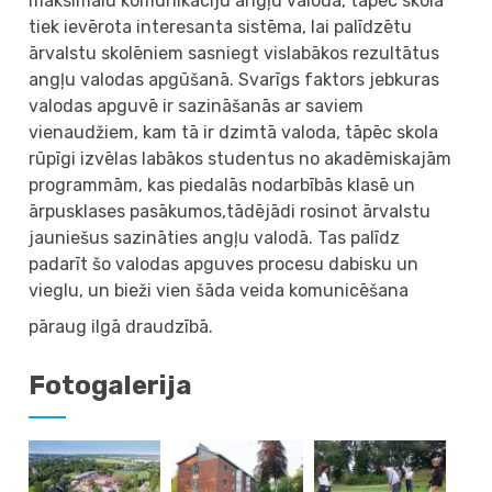
maksimālu komunikāciju angļu valodā, tāpēc skolā
tiek ievērota interesanta sistēma, lai palīdzētu
ārvalstu skolēniem sasniegt vislabākos rezultātus
angļu valodas apgūšanā. Svarīgs faktors jebkuras
valodas apguvē ir sazināšanās ar saviem
vienaudžiem, kam tā ir dzimtā valoda, tāpēc skola
rūpīgi izvēlas labākos studentus no akadēmiskajām
programmām, kas piedalās nodarbībās klasē un
ārpusklases pasākumos,tādējādi rosinot ārvalstu
jauniešus sazināties angļu valodā. Tas palīdz
padarīt šo valodas apguves procesu dabisku un
vieglu, un bieži vien šāda veida komunicēšana
pāraug ilgā draudzībā.
Fotogalerija