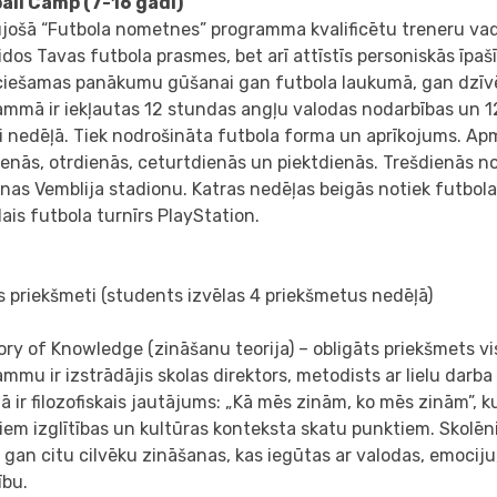
all Camp (7-16 gadi)
jošā “Futbola nometnes” programma kvalificētu treneru vadī
idos Tavas futbola prasmes, bet arī attīstīs personiskās īpaš
ciešamas panākumu gūšanai gan futbola laukumā, gan dzīv
ammā ir iekļautas 12 stundas angļu valodas nodarbības un 1
i nedēļā. Tiek nodrošināta futbola forma un aprīkojums. Ap
enās, otrdienās, ceturtdienās un piektdienās. Trešdienās no
as Vemblija stadionu. Katras nedēļas beigās notiek futbola t
lais futbola turnīrs PlayStation.
s priekšmeti (students izvēlas 4 priekšmetus nedēļā)
ory of Knowledge (zināšanu teorija) – obligāts priekšmets v
mmu ir izstrādājis skolas direktors, metodists ar lielu darba
 ir filozofiskais jautājums: „Kā mēs zinām, ko mēs zinām”, k
em izglītības un kultūras konteksta skatu punktiem. Skolēn
 gan citu cilvēku zināšanas, kas iegūtas ar valodas, emociju
ību.