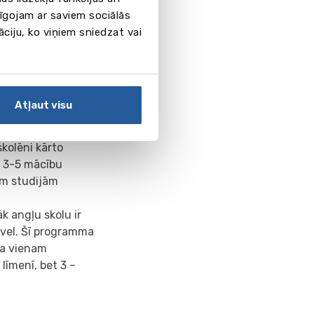
pīgojam ar saviem sociālās
ivātskolā vai
āciju, ko viņiem sniedzat vai
ināšanas, apgūstot
ated Learning)
uve kļūst ne tikai
udents apgūst
Atļaut visu
ās dabiskajā
kolēni kārto
t 3-5 mācību
jām studijām
k angļu skolu ir
evel. Šī programma
 pa vienam
īmenī, bet 3 –