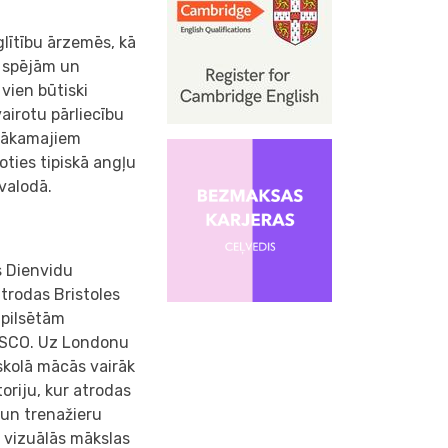
glītību ārzemēs, kā
a spējām un
 vien būtiski
airotu pārliecību
 nākamajiem
oties tipiskā angļu
valodā.
s Dienvidu
trodas Bristoles
 pilsētām
NESCO. Uz Londonu
 skolā mācās vairāk
oriju, kur atrodas
 un trenažieru
, vizuālās mākslas