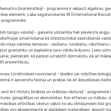
hematics (matemātika) – programmā ir iekļauti algebras, ģe
tikas elementi. Laba sagatavošanās IB (International Bacca
s programmām.
lish (angļu valoda) – galvenā uzmanība tiek pievērsta angļu
katīvajai izmantošanai kā starptautiskai sazināšanās valod
ido visas valodas iemaņas - lasīšanu, runāšanu, rakstīšanu 
gūst gramatiku un paplašina savu vārdu krājumu. Liela uzman
šanai, piemēram, kā pareizi uzrakstīt domrakstu, kā arī mākai
īt prezentāciju.
ences (zinātniskais novirziens) – skolēni var mācīties bioloģij
mmā ir apvienota teorija un prakse, kā arī ārpusklases darbs
s and Art History (māksla un mākslas vēsture) – programmā i
tures, ģeogrāfijas un ekonomikas. Kas attiecas uz mākslu, s
zniecības attīstības vēsturi sākot no alu zīmējumiem līdz graf
bībās viņi eksperimentē ar dažādiem materiāliem, apgūst m