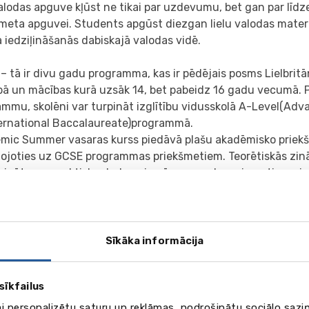
lodas apguve kļūst ne tikai par uzdevumu, bet gan par līdze
meta apguvei. Students apgūst diezgan lielu valodas materi
a iedziļināšanās dabiskajā valodas vidē.
– tā ir divu gadu programma, kas ir pēdējais posms Lielbritā
tībā un mācības kurā uzsāk 14, bet pabeidz 16 gadu vecumā.
mmu, skolēni var turpināt izglītību vidusskolā A-Level(Adv
ternational Baccalaureate)programmā.
mic Summer vasaras kurss piedāvā plašu akadēmisko priekšm
ojoties uz GCSE programmas priekšmetiem. Teorētiskās zin
rinātas ar praktisko darbu, piemēram, ar eksperimentiem zi
torijās. Skolēni tāpat varēs apgūt prezentāciju un zinātnis
pus, kā arī pilnveidot savas datorprasmes.
dus angļu valodas nodarbībām skolēni apgūs šādus priekšme
a pamati, ģeogrāfija, vēsture, literatūra, matemātika, filozof
Sīkāka informācija
ācijas tehnoloģijas, dizains un tehnoloģijas, kā arī sociālās
lais nepieciešamais angļu valodas zināšanu līmenis - B1.
sīkfailus
ers Programme 15-17 gadi (30 stundas x 60 min. nedē
ai personalizētu saturu un reklāmas, nodrošinātu sociālo saziņ