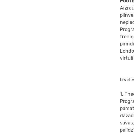
Footb
Aizrau
pilnve
nepie
Progr
treniņ
pirmdi
London
virtuā
Izvēle
1. The
Progra
pamatā
dažādi
savas,
palīdz