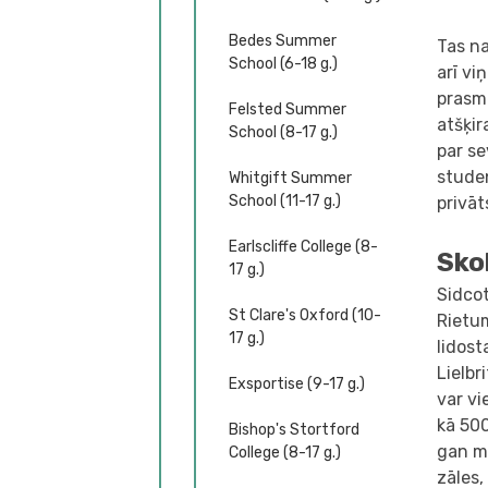
Bedes Summer
Tas na
School (6-18 g.)
arī vi
prasmē
Felsted Summer
atšķir
School (8-17 g.)
par s
studen
Whitgift Summer
School (11-17 g.)
privā
Earlscliffe College (8-
Sko
17 g.)
Sidcot
St Clare's Oxford (10-
Rietu
17 g.)
lidost
Lielb
Exsportise (9-17 g.)
var vi
kā 500
Bishop's Stortford
gan mā
College (8-17 g.)
zāles,