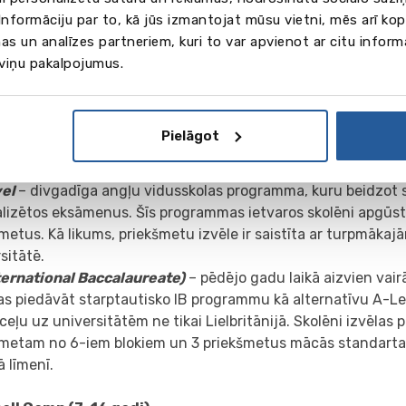
avošanās A-Level/IB)
nformāciju par to, kā jūs izmantojat mūsu vietni, mēs arī ko
gramma būs piemērota visiem, kas plāno turpināt mācības pr
as un analīzes partneriem, kuri to var apvienot ar citu inform
ā A-Level vai IB programmā, vai pilnveidot angļu valodas z
 viņu pakalpojumus.
miskos priekšmetus pēc CLIL (Content and Language Integr
loģijas. Izmantojot CLIL tehnoloģiju klasē, svešvalodas apg
zdevumu, bet gan par līdzekli jauna priekšmeta apguvei. St
Pielāgot
n lielu valodas materiāla apjomu, kas ir pilnīga iedziļināšan
s vidē.
vel
– divgadīga angļu vidusskolas programma, kuru beidzot s
alizētos eksāmenus. Šīs programmas ietvaros skolēni apgūs
metus. Kā likums, priekšmetu izvēle ir saistīta ar turpmāka
sitātē.
nternational Baccalaureate)
– pēdējo gadu laikā aizvien vairā
as piedāvāt starptautisko IB programmu kā alternatīvu A-L
ceļu uz universitātēm ne tikai Lielbritānijā. Skolēni izvēlas
šmetam no 6-iem blokiem un 3 priekšmetus mācās standarta l
 līmenī.