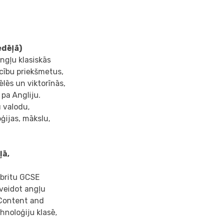
edēļā)
ngļu klasiskās
cību priekšmetus,
ēlēs un viktorīnās,
 pa Angliju.
 valodu,
ģijas, mākslu,
ļā,
 britu GCSE
lnveidot angļu
(Content and
hnoloģiju klasē,