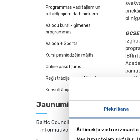
svešva
Programmas vadītājiem un
priekš
atbildīgajiem darbiniekiem
pilnīg
Valodu kursi - ģimenes
programmas
GCSE
izglī
Valoda + Sports
progra
Kursi pasniedzēja mājās
IB(In
Acade
Online pasūtījums
pamat
nostip
Reģistrācija konsultācijai
labora
Konsultācija 2026
princi
Papil
Jaunumi
biznes
Piekrišana
inform
Baltic Council Vasaras akadēmija
Minimā
Šī tīmekļa vietne izmanto 
– informatīvo tikšanos cikls
Engag
Mēs izmantojam sīkfailus, l