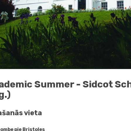
ademic Summer - Sidcot Sch
g.)
ašanās vieta
ombe pie Bristoles