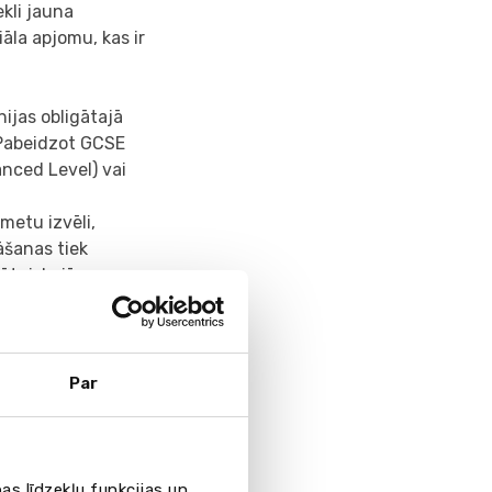
kli jauna
āla apjomu, kas ir
nijas obligātajā
 Pabeidzot GCSE
anced Level) vai
etu izvēli,
āšanas tiek
nātniskajās
ko pētījumu
tus: māksla,
ija, zinātne,
Par
 zinātnes.
ļā,
as līdzekļu funkcijas un