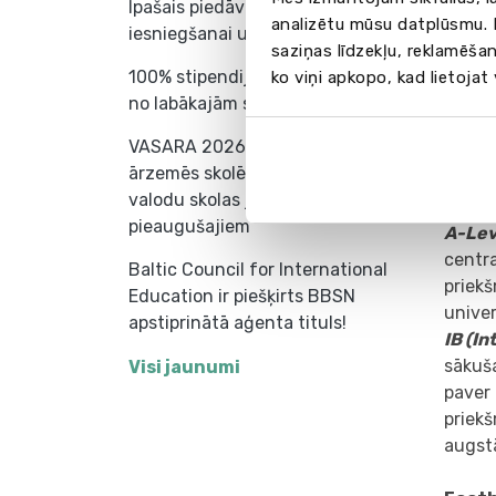
Īpašais piedāvājums dokumentu
sagat
analizētu mūsu datplūsmu. I
iesniegšanai universitātē
Šī pro
saziņas līdzekļu, reklamēšan
koledž
100% stipendijas mācībām vienā
ko viņi apkopo, kad lietojat
akadē
no labākajām skolām Eiropā!
metodo
VASARA 2026 – valodu nometnes
par u
ārzemēs skolēniem (7-18 gadi) un
diezga
valodu skolas jauniešiem un
valoda
pieaugušajiem
A-Le
centr
Baltic Council for International
priekš
Education ir piešķirts BBSN
univer
apstiprinātā aģenta tituls!
IB (I
sākuš
Visi jaunumi
paver 
priek
augstā