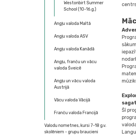
Westonbirt Summer
centrs
School (10-16.g.)
Māc
Angļu valoda Maltā
Adven
Angļu valoda ASV
Progra
sākum
Angļu valoda Kanādā
iepazī
nodarb
Angļu, franču un vācu
Progra
valoda Šveicē
matemā
mūziku
Angļu un vācu valoda
Austrijā
Explo
Vācu valoda Vācijā
saga
Šī pro
Franču valoda Francijā
progr
valod
Valodu nometnes, kursi 7-18 g.v.
Langua
skolēniem - grupu braucieni