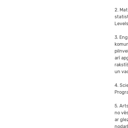
2. Mat
statis
Level
3. Eng
komuni
pilnve
arī ap
rakstī
un vad
4. Sci
Progra
5. Art
no vēs
ar gle
nodar