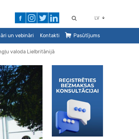
LV
āri un vebināri
Kontakti
Pasūtījums
gļu valoda Lielbritānijā