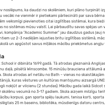
v noslēpums, ka daudzi no skolēniem, kuri plāno turpināt iz
ņu vecāki ne vienmēr ir pietiekami pārliecināti par sava bērn
m veiksmīgi pievienoties citai izglītības sistēmai, kura bieži
as no sistēmas mūsu valstī. Lai pārbaudītu savas spējas un v
evi, kompānija ”Academic Summer” jau daudzus gadus ļauj
tiem uz 2-3 nedēļām iejusties britu izglītības sistēmā, māc
tskolā un apgūstot savus mīļākos mācību priekšmetus angļu 
la
 School ir dibināta 1699.gadā. Tā atrodas gleznainā Anglija
mu daļā, pilsētā Winscombe. 15 minūšu brauciena attālumā a
a. Skola atrodas arī netālu no Bath – vienas no skaistākajām
ritānijā, kuras vēstures un kultūras mantojumu aizsargā U
egli nokļūt ar vilcienu (2 stundas). Mācību gada laikā Sidcot
 skolēnu vecumā no 3-17 gadiem. Skola aizņem milzīgu terit
cību korpusi, gan sporta spēļu laukumi, tenisa korti, sporta
 slēgtais 25 m baseins, bibliotēka, mūsdienīgs datoru centrs