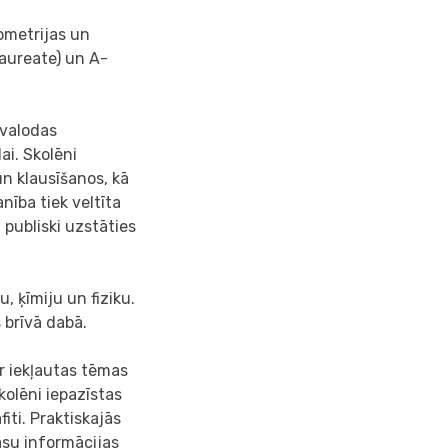
ometrijas un
laureate) un A-
 valodas
ai. Skolēni
un klausīšanos, kā
ība tiek veltīta
 publiski uzstāties
u, ķīmiju un fiziku.
 brīvā dabā.
r iekļautas tēmas
kolēni iepazīstas
iti. Praktiskajās
asu informācijas