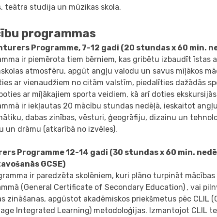
, teātra studija un mūzikas skola.
ību programmas
turers Programme, 7-12 gadi (20 stundas x 60 min. n
mma ir piemērota tiem bērniem, kas gribētu izbaudīt īstas a
skolas atmosfēru, apgūt angļu valodu un savus mīļākos mā
ties ar vienaudžiem no citām valstīm, piedalīties dažādās sp
oties ar mīļākajiem sporta veidiem, kā arī doties ekskursijās
mmā ir iekļautas 20 mācību stundas nedēļā, ieskaitot angļu
tiku, dabas zinības, vēsturi, ģeogrāfiju, dizainu un tehnolo
 un drāmu (atkarībā no izvēles).
rers
Programme
12-14 gadi (30 stundas x 60 min. nedē
tavošanās GCSE)
gramma ir paredzēta skolēniem, kuri plāno turpināt mācības
ammā (General Certificate of Secondary Education)
, vai pi
as zināšanas, apgūstot akadēmiskos priekšmetus pēc CLIL 
ge Integrated Learning) metodoloģijas. Izmantojot CLIL te