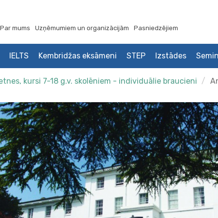
Par mums
Uzņēmumiem un organizācijām
Pasniedzējiem
IELTS
Kembridžas eksāmeni
STEP
Izstādes
Semin
nes, kursi 7-18 g.v. skolēniem - individuālie braucieni
An