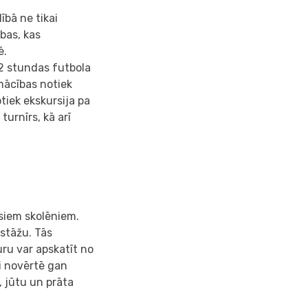
bā ne tikai
ības, kas
ē.
2 stundas futbola
mācības notiek
tiek ekskursija pa
urnīrs, kā arī
isiem skolēniem.
 stāžu. Tās
uru var apskatīt no
i novērtē gan
, jūtu un prāta