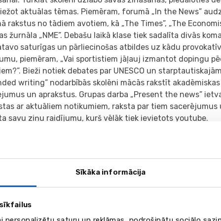
riežot aktuālas tēmas. Piemēram, forumā „In the News” audz
ā rakstus no tādiem avotiem, kā „The Times”, „The Economis
s žurnāla „NME”. Debašu laikā klase tiek sadalīta divās ko
tavo saturīgas un pārliecinošas atbildes uz kādu provokatī
umu, piemēram, „Vai sportistiem jāļauj izmantot dopingu p
iem?”. Bieži notiek debates par UNESCO un starptautiskajām
ded writing” nodarbībās skolēni mācās rakstīt akadēmiskas
ējumus un aprakstus. Grupas darba „Present the news” ietva
īstas ar aktuāliem notikumiem, raksta par tiem sacerējumus
ta savu ziņu raidījumu, kurš vēlāk tiek ievietots youtube.
ogalerija
Sīkāka informācija
sīkfailus
ai personalizētu saturu un reklāmas, nodrošinātu sociālo saziņ