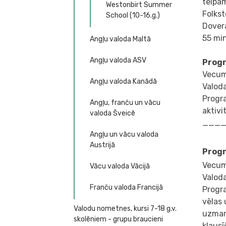
telpām
Westonbirt Summer
Folkst
School (10-16.g.)
Dovera
55 mi
Angļu valoda Maltā
Angļu valoda ASV
Progr
Vecum
Angļu valoda Kanādā
Valoda
Progra
Angļu, franču un vācu
aktiv
valoda Šveicē
___
Angļu un vācu valoda
Austrijā
Progr
Vecum
Vācu valoda Vācijā
Valoda
Franču valoda Francijā
Progr
vēlas 
Valodu nometnes, kursi 7-18 g.v.
uzman
skolēniem - grupu braucieni
klausī