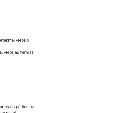
ietekme, vietējo
na, vietējās fermas
anas un pārliecību
em pieiet