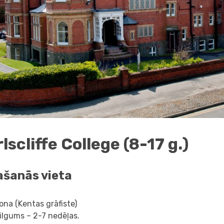
lscliffe College (8-17 g.)
ašanās vieta
ona (Kentas grāfiste)
ilgums – 2-7 nedēļas.