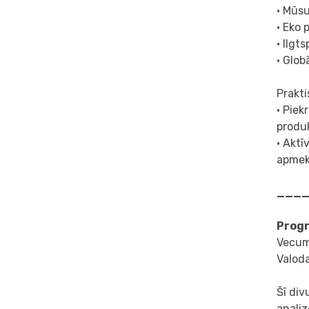
• Mūs
• Eko 
• Ilgt
• Glob
Prakti
• Piek
produ
• Aktī
apmekl
___
Progr
Vecum
Valoda
Šī div
analiz