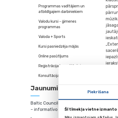
pārsp
Programmas vadītājiem un
atbildīgajiem darbiniekiem
pārrun
mūzika
Valodu kursi - ģimenes
jāsaga
programmas
jautāj
Valoda + Sports
ieskat
„Exten
Kursi pasniedzēja mājās
sacer
Online pasūtījums
iepaz
ieraks
Reģistrācija konsultācijai
Fot
Konsultācija 2026
Jaunumi
Piekrišana
Baltic Council Vasaras akadēmija
Šī tīmekļa vietne izmanto 
– informatīvo tikšanos cikls
Mēs izmantojam sīkfailus, l