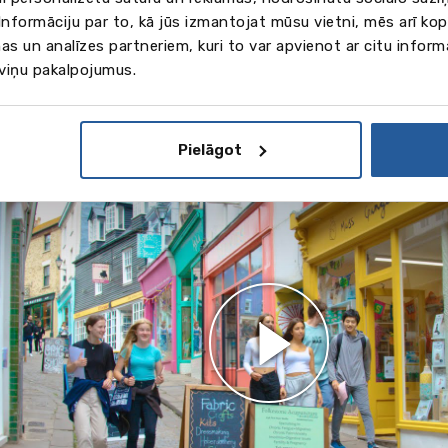
vēl
35
nformāciju par to, kā jūs izmantojat mūsu vietni, mēs arī ko
as un analīzes partneriem, kuri to var apvienot ar citu inform
 viņu pakalpojumus.
attēli
eo
Pielāgot