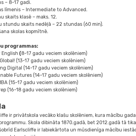
s – 8-17 gadi.
as līmenis – Intermediate to Advanced.
u skaits klasē – maks. 12.
 stundu skaits nedēļā – 22 stundas (60 min).
šana skolas kopmītnē.
bu programmas:
 English
(
8-17 gadu veciem skolēniem)
Global! (13-17 gadu veciem skolēniem)
ng Digital (14-17 gadu veciem skolēniem)
inable Futures (14-17 gadu veciem skolēniem)
MBA (15-17 gadu veciem skolēniem)
rep (16-18 gadu veciem skolēniem)
la
liffe ir privātskola vecāko klašu skolēniem, kura mācību gada
programmu. Skola dibināta 1870.gadā, bet 2012.gadā tā tika
šobrīd Earlscliffe ir labiekārtota un mūsdienīga mācību iest