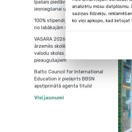
Īpašais piedāvājums dokumentu
analizētu mūsu datplūsmu. I
iesniegšanai universitātē
saziņas līdzekļu, reklamēšan
100% stipendijas mācībām vienā
ko viņi apkopo, kad lietojat
no labākajām skolām Eiropā!
Vid
VASARA 2026 – valodu nometnes
ārzemēs skolēniem (7-18 gadi) un
valodu skolas jauniešiem un
pieaugušajiem
Baltic Council for International
Education ir piešķirts BBSN
apstiprinātā aģenta tituls!
Visi jaunumi