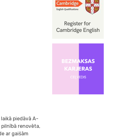
 laikā piedāvā A-
 pilnībā renovēta,
āde ar gaišām