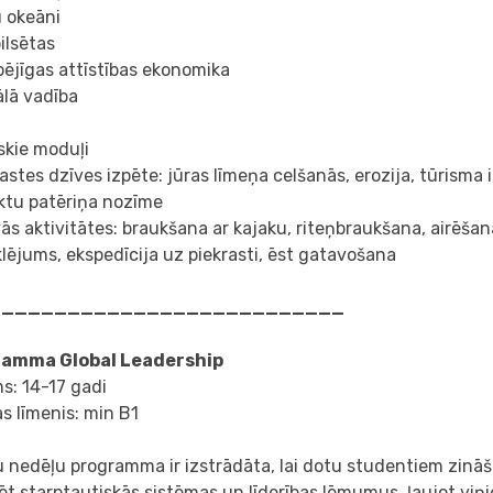
u okeāni
pilsētas
spējīgas attīstības ekonomika
ālā vadība
skie moduļi
rastes dzīves izpēte: jūras līmeņa celšanās, erozija, tūrisma 
ktu patēriņa nozīme
vās aktivitātes: braukšana ar kajaku, riteņbraukšana, airēša
ējums, ekspedīcija uz piekrasti, ēst gatavošana
___________________________
amma Global Leadership
s: 14-17 gadi
s līmenis: min B1
u nedēļu programma ir izstrādāta, lai dotu studentiem zināš
ēt starptautiskās sistēmas un līderības lēmumus, ļaujot viņi