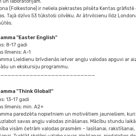
 un laboratorijām.
ona (Folkestone) ir neliela piekrastes pilsēta Kentas grāfist
s. Tajā dzīvo 53 tūkstoši cilvēku. Ar ātrvilcienu līdz Londona
nūtēs.
amma "Easter English"
s: 8-17 gadi
s līmenis: A-1
mma Lieldienu brīvdienās ietver angļu valodas apguvi ar ai
itāšu un ekskursiju programmu.
___________________________
amma "Think Global!"
s: 13-17 gadi
s līmenis: min. A2+
amma paredzēta nopietniem un motivētiem jauniešiem, kuri 
uzlabot savas angļu valodas zināšanas. Mācību stundu laikā 
ība visām četrām valodas prasmēm – lasīšanai, rakstīšanai,
šanai. Turklāt skolēni uzlabo savas zināšanas, piedaloties d