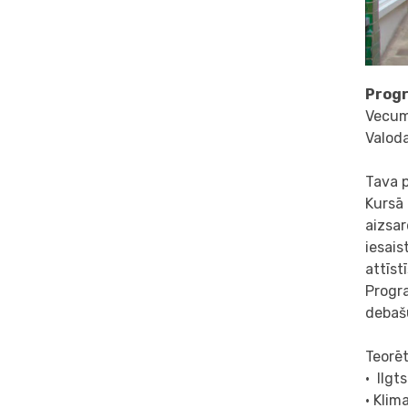
Progr
Vecum
Valoda
Tava p
Kursā 
aizsar
iesais
attīs
Progra
debaš
Teorēt
• Ilgt
• Klim