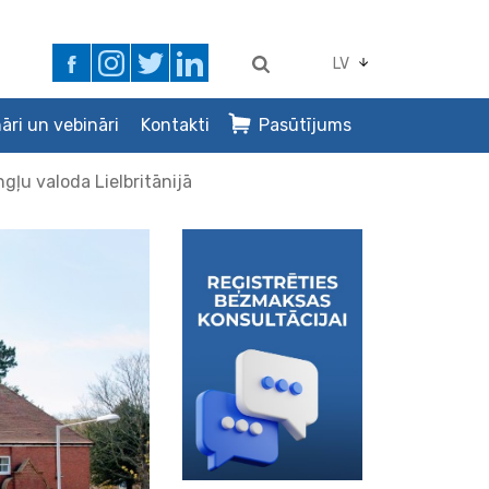
LV
āri un vebināri
Kontakti
Pasūtījums
gļu valoda Lielbritānijā