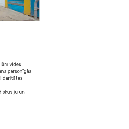
ālām vides
iena personīgās
lidaritātes
diskusiju un