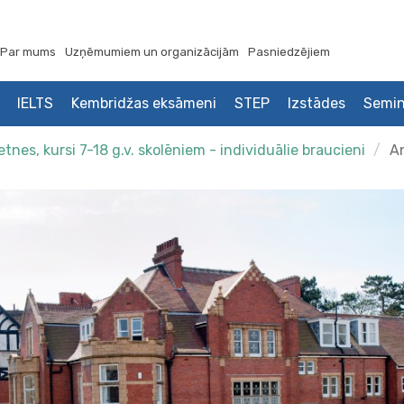
Par mums
Uzņēmumiem un organizācijām
Pasniedzējiem
IELTS
Kembridžas eksāmeni
STEP
Izstādes
Semin
nes, kursi 7-18 g.v. skolēniem - individuālie braucieni
An