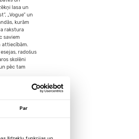
ēkņi lasa un
t”, „Vogue” un
mandās, kurām
va rakstura
ēc saviem
 attiecībām.
 esejas, radošus
ros skolēni
 un pēc tam
Par
as līdzekļu funkcijas un