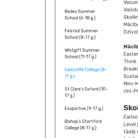
Vecum
Valod
Bedes Summer
Skolēn
School (6-18 g.)
Mācību
Felsted Summer
Dzīvo
School (8-17 g.)
Mācī
Whitgift Summer
Easter
School (11-17 g.)
Think 
Breaki
Earlscliffe College (8-
Susta
17 g.)
Mini-
St Clare's Oxford (10-
Uni-P
17 g.)
Sko
Exsportise (9-17 g.)
Earlsc
Bishop's Stortford
Level 
College (8-17 g.)
tādēļ 