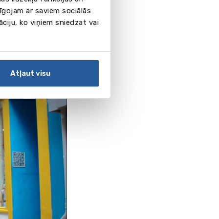
pīgojam ar saviem sociālās
āciju, ko viņiem sniedzat vai
Atļaut visu