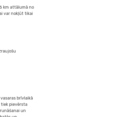
ē 6 km attālumā no
i var nokļūt tikai
zraujošu
vasaras brīvlaikā
tiek pievērsta
 runāšanai un
ebatēs un