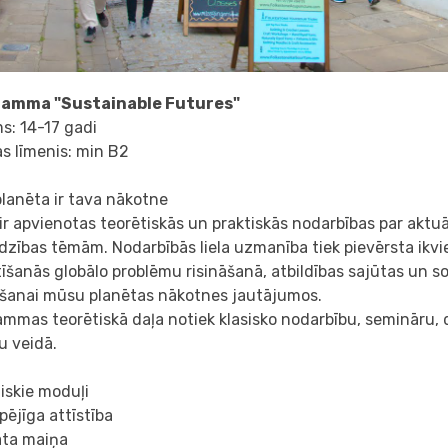
amma "Sustainable Futures"
s: 14-17 gadi
s līmenis: min B2
lanēta ir tava nākotne
ir apvienotas teorētiskās un praktiskās nodarbības par aktu
dzības tēmām. Nodarbībās liela uzmanība tiek pievērsta ikv
tīšanās globālo problēmu risināšanā, atbildības sajūtas un so
tīšanai mūsu planētas nākotnes jautājumos.
mmas teorētiskā daļa notiek klasisko nodarbību, semināru, 
u veidā.
iskie moduļi
spējīga attīstība
ata maiņa