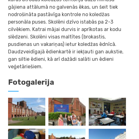
gājiena attālumā no galvenās ēkas, un šeit tiek
nodrošināta pastāvīga kontrole no koledžas
personāla puses. Skolēni dzīvo istabās pa 2-3
cilvēkiem. Katrai mājai durvis ir aprīkotas ar kodu
slēdzeni. Skolēni visas maltītes (brokastis,
pusdienas un vakariņas) ietur koledžas ēdnīcā.
Daudzveidīgajā ēdienkartē ir iekļauti gan aukstie,
gan siltie ēdieni, kā arī dažādi salāti un ēdieni
veģetāriešiem.
Fotogalerija