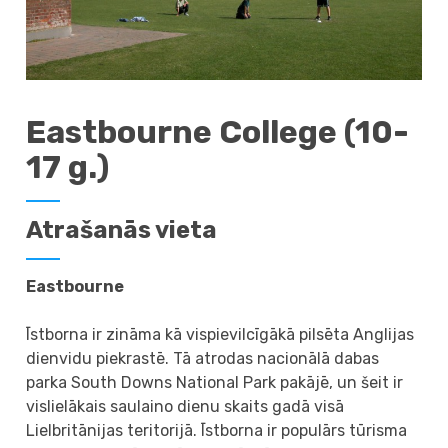
Eastbourne College (10-
17 g.)
Atrašanās vieta
Eastbourne
Īstborna ir zināma kā vispievilcīgākā pilsēta Anglijas
dienvidu piekrastē. Tā atrodas nacionālā dabas
parka South Downs National Park pakājē, un šeit ir
vislielākais saulaino dienu skaits gadā visā
Lielbritānijas teritorijā. Īstborna ir populārs tūrisma