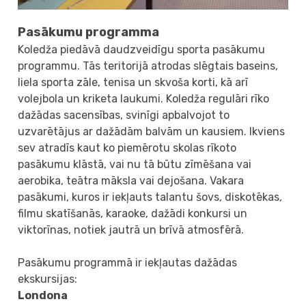
Pasākumu programma
Koledža piedāvā daudzveidīgu sporta pasākumu
programmu. Tās teritorijā atrodas slēgtais baseins,
liela sporta zāle, tenisa un skvoša korti, kā arī
volejbola un kriketa laukumi. Koledža regulāri rīko
dažādas sacensības, svinīgi apbalvojot to
uzvarētājus ar dažādām balvām un kausiem. Ikviens
sev atradīs kaut ko piemērotu skolas rīkoto
pasākumu klāstā, vai nu tā būtu zīmēšana vai
aerobika, teātra māksla vai dejošana. Vakara
pasākumi, kuros ir iekļauts talantu šovs, diskotēkas,
filmu skatīšanās, karaoke, dažādi konkursi un
viktorīnas, notiek jautrā un brīvā atmosfērā.
Pasākumu programmā ir iekļautas dažādas
ekskursijas:
Londona