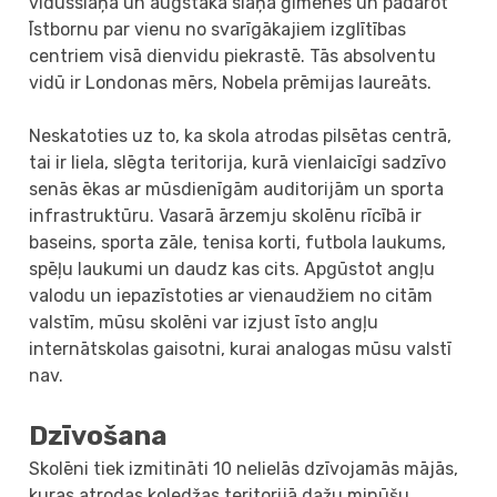
vidusslāņa un augstākā slāņa ģimenes un padarot
Īstbornu par vienu no svarīgākajiem izglītības
centriem visā dienvidu piekrastē. Tās absolventu
vidū ir Londonas mērs, Nobela prēmijas laureāts.
Neskatoties uz to, ka skola atrodas pilsētas centrā,
tai ir liela, slēgta teritorija, kurā vienlaicīgi sadzīvo
senās ēkas ar mūsdienīgām auditorijām un sporta
infrastruktūru. Vasarā ārzemju skolēnu rīcībā ir
baseins, sporta zāle, tenisa korti, futbola laukums,
spēļu laukumi un daudz kas cits. Apgūstot angļu
valodu un iepazīstoties ar vienaudžiem no citām
valstīm, mūsu skolēni var izjust īsto angļu
internātskolas gaisotni, kurai analogas mūsu valstī
nav.
Dzīvošana
Skolēni tiek izmitināti 10 nelielās dzīvojamās mājās,
kuras atrodas koledžas teritorijā dažu minūšu