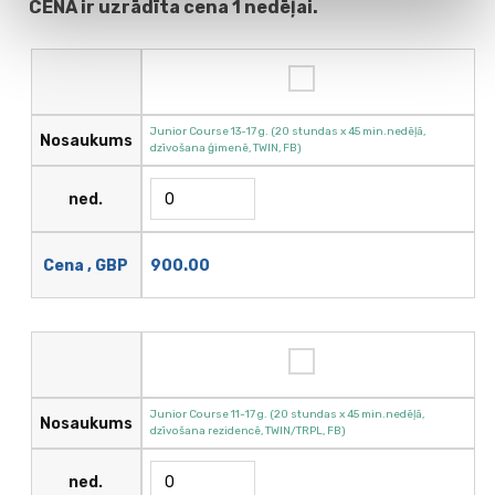
CENA ir uzrādīta cena 1 nedēļai.
Junior Course 13-17 g. (20 stundas х 45 min.nedēļā,
Nosaukums
dzīvošana ģimenē, TWIN, FB)
ned.
Cena , GBP
900.00
Junior Course 11-17 g. (20 stundas х 45 min.nedēļā,
Nosaukums
dzīvošana rezidencē, TWIN/TRPL, FB)
ned.