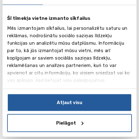
kura apmeklēšana nevienu neatstāj vienaldzīgu.
Šī tīmekļa vietne izmanto sīkfailus
Datumi un cenas (2026 g.)
Mēs izmantojam sīkfailus, lai personalizētu saturu un
Individuālie braucieni: 01.07 - 12.08
reklāmas, nodrošinātu sociālo saziņas līdzekļu
funkcijas un analizētu mūsu datplūsmu. Informāciju
Grupu braucieni sk.
šeit
par to, kā jūs izmantojat mūsu vietni, mēs arī
kopīgojam ar saviem sociālās saziņas līdzekļu,
PROGRAMMAS CENĀ IR IEKĻAUTS:
reklamēšanas un analīzes partneriem, kuri to var
mācības, mācību materiāli, testēšana, sertifikāts,
apvienot ar citu informāciju, ko viņiem sniedzat vai ko
dažādi sporta un izklaides pasākumi, ekskursijas,
viņi apkopo, kad lietojat viņu pakalpojumus.
dzīvošana ģimenē vai koledžas rezidencē, trīsreizēja
ēdināšana, sertifikāts.
Cenas ir norādītas GBP.
Atļaut visu
! Lai iepazītos ar sīkāku informāciju par
konkrēto mācību programmu, noklikšķiniet uz
Pielāgot
programmas nosaukuma.
! Izvēlieties Jūs interesējošo programmu. Ailītē