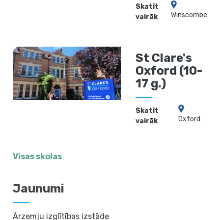
Skatīt
Winscombe
vairāk
St Clare's
Oxford (10-
17 g.)
Skatīt
Oxford
vairāk
Visas skolas
Jaunumi
Ārzemju izglītības izstāde