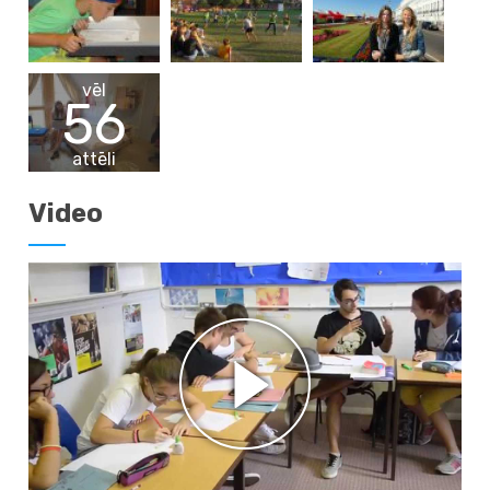
vēl
56
attēli
Video