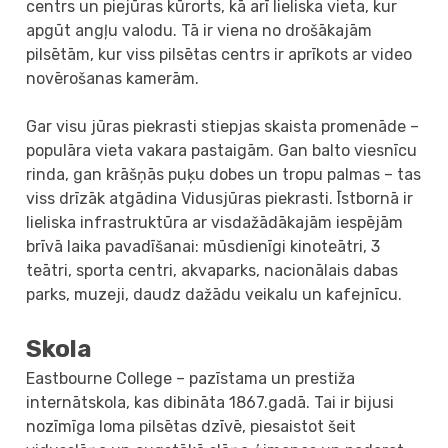
centrs un piejūras kūrorts, kā arī lieliska vieta, kur
apgūt angļu valodu. Tā ir viena no drošākajām
pilsētām, kur viss pilsētas centrs ir aprīkots ar video
novērošanas kamerām.
Gar visu jūras piekrasti stiepjas skaista promenāde –
populāra vieta vakara pastaigām. Gan balto viesnīcu
rinda, gan krāšņās puķu dobes un tropu palmas – tas
viss drīzāk atgādina Vidusjūras piekrasti. Īstbornā ir
lieliska infrastruktūra ar visdažādākajām iespējām
brīvā laika pavadīšanai: mūsdienīgi kinoteātri, 3
teātri, sporta centri, akvaparks, nacionālais dabas
parks, muzeji, daudz dažādu veikalu un kafejnīcu.
Skola
Eastbourne College – pazīstama un prestiža
internātskola, kas dibināta 1867.gadā. Tai ir bijusi
nozīmīga loma pilsētas dzīvē, piesaistot šeit