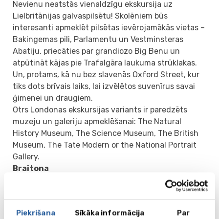
Nevienu neatstās vienaldzīgu ekskursija uz
Lielbritānijas galvaspilsētu! Skolēniem būs
interesanti apmeklēt pilsētas ievērojamākās vietas –
Bakingemas pili, Parlamentu un Vestminsteras
Abatiju, priecāties par grandiozo Big Benu un
atpūtināt kājas pie Trafalgāra laukuma strūklakas.
Un, protams, kā nu bez slavenās Oxford Street, kur
tiks dots brīvais laiks, lai izvēlētos suvenīrus savai
ģimenei un draugiem.
Otrs Londonas ekskursijas variants ir paredzēts
muzeju un galeriju apmeklēšanai: The Natural
History Museum, The Science Museum, The British
Museum, The Tate Modern or the National Portrait
Gallery.
Braitona
Braitona, līdzīgi kā citas angļu piejūras pilsētas,
nedaudz atgādina pašu Īstbornu – tās pašas
promenādes, mols, pludmale, paisumi un bēgumi.
Piekrišana
Sīkāka informācija
Par
Viena no Braitonas vizītkartēm ir „Brighton Pavilion”,