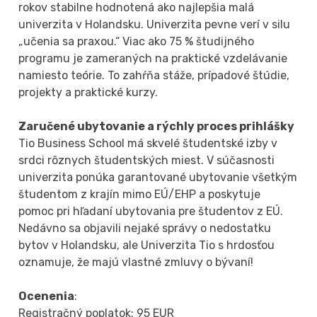
rokov stabilne hodnotená ako najlepšia malá
univerzita v Holandsku. Univerzita pevne verí v silu
„učenia sa praxou.“ Viac ako 75 % študijného
programu je zameraných na praktické vzdelávanie
namiesto teórie. To zahŕňa stáže, prípadové štúdie,
projekty a praktické kurzy.
Zaručené ubytovanie a rýchly proces prihlášky
Tio Business School má skvelé študentské izby v
srdci rôznych študentských miest. V súčasnosti
univerzita ponúka garantované ubytovanie všetkým
študentom z krajín mimo EÚ/EHP a poskytuje
pomoc pri hľadaní ubytovania pre študentov z EÚ.
Nedávno sa objavili nejaké správy o nedostatku
bytov v Holandsku, ale Univerzita Tio s hrdosťou
oznamuje, že majú vlastné zmluvy o bývaní!
Ocenenia
:
Registračný poplatok: 95 EUR