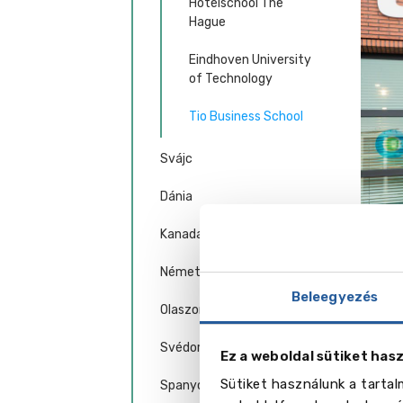
Hotelschool The
Hague
Eindhoven University
of Technology
Tio Business School
Svájc
Dánia
Kanada
Németország
Beleegyezés
Mitől
Olaszország
A Tio 
Svédország
szemé
Ez a weboldal sütiket has
egyete
Sütiket használunk a tarta
Spanyolország
erejé