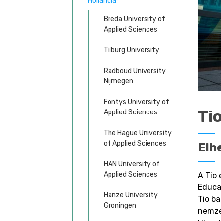
Hollandia
Breda University of
Applied Sciences
Tilburg University
Radboud University
Nijmegen
Fontys University of
Ti
Applied Sciences
The Hague University
of Applied Sciences
Elh
HAN University of
Applied Sciences
A Tio
Educat
Hanze University
Tio ba
Groningen
nemze