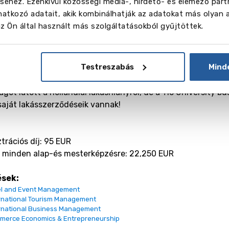
éhez. Ezenkívül közösségi média-, hirdető- és elemező part
ű.
Ide tartoznak a szakmai gyakorlatok, eset tanulmányok, p
atkozó adatait, akik kombinálhatják az adatokat más olyan 
lati kurzusok.
 Ön által használt más szolgáltatásokból gyűjtöttek.
tált lakhatás és gyors jelentkezési folyamat
nagyszerű diákszobákkal rendelkezik a különböző diákváros
Testreszabás
Mind
eg a Tio garantált lakhatást kínál minden EU-n/EGT-n kívüli
éget nyújt az EU-s diákok szálláskeresésében.
A közelmúltb
ágot látott a hollandiai lakáshiányról, de a Tio University bü
saját lakásszerződéseik vannak!
:
trációs díj: 95 EUR
j minden alap-és mesterképzésre: 22,250 EUR
ések:
el and Event Management
rnational Tourism Management
rnational Business Management
merce Economics & Entrepreneurship
A