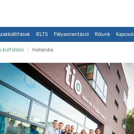
zakkiállítások
IELTS
Pályaorientáció
Rólunk
Kapcsol
s külföldön
Hollandia