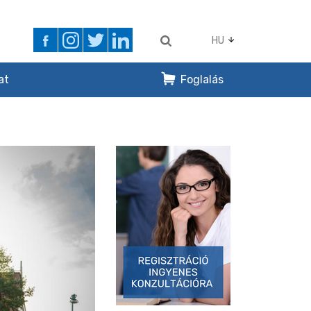
HU
at
Foglalás