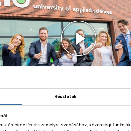
Részletek
 egyedi a Tio Business School?
kis létszámú osztályai és az iparágban dolgozó oktatói miatt
lyes oktatásban részesülnek.
A Tio-t évek óta folyamatosan
znál
mként tartják számon Hollandiában. A Tio erősen hisz a „le
lmak és hirdetések személyre szabásához, közösségi funkciók
ben.
A tanulmányi program több mint 75%-a inkább gyakorlati