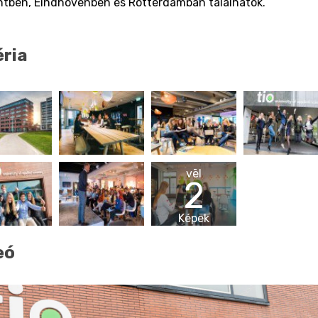
htben, Eindhovenben és Rotterdamban találhatók.
éria
vēl
2
Képek
eó