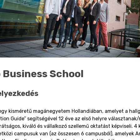
o Business School
elyezkedés
 egy kisméretű magánegyetem Hollandiában, amelyet a hallg
ion Guide” segítségével 12 éve az első helyre választanak/
rátságos, kiváló és vállalkozó szellemű oktatást képviseli. 4
tközi campusuk van (az összesen 6 campusból), amelyek 