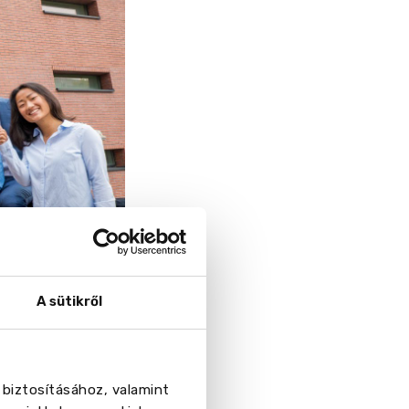
A sütikről
 a hallgatók kiváló
 a legjobb kis
arn by doing”
 biztosításához, valamint
, mint elméleti