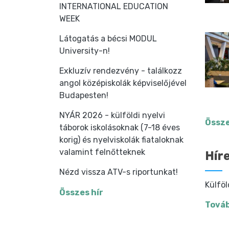
INTERNATIONAL EDUCATION
WEEK
Látogatás a bécsi MODUL
University-n!
Exkluzív rendezvény - találkozz
angol középiskolák képviselőjével
Budapesten!
NYÁR 2026 - külföldi nyelvi
Össze
táborok iskolásoknak (7-18 éves
korig) és nyelviskolák fiataloknak
valamint felnőtteknek
Hír
Nézd vissza ATV-s riportunkat!
Külföl
Összes hír
Továb