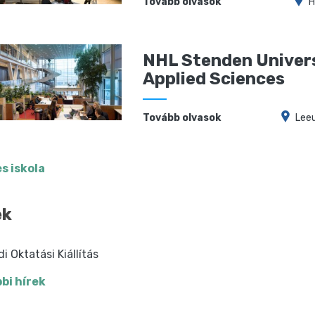
Tovább olvasok
H
NHL Stenden Univers
Applied Sciences
Tovább olvasok
Lee
s iskola
ek
di Oktatási Kiállítás
bi hírek