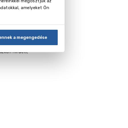
nereinkkel megosztjuk az
rojektek,
adatokkal, amelyeket Ön
ok szívében.
ennek a megengedése
 diáknak, és
an néhány hír
szkén hírdeti,