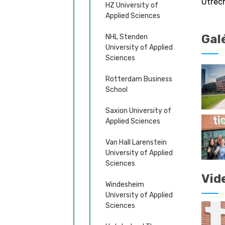
Utrec
HZ University of
Applied Sciences
Gal
NHL Stenden
University of Applied
Sciences
Rotterdam Business
School
Saxion University of
Applied Sciences
Van Hall Larenstein
University of Applied
Sciences
Vid
Windesheim
University of Applied
Sciences