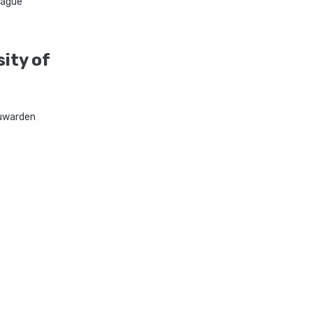
ague
ity of
uwarden