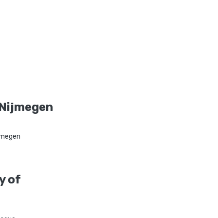
 Nijmegen
jmegen
y of