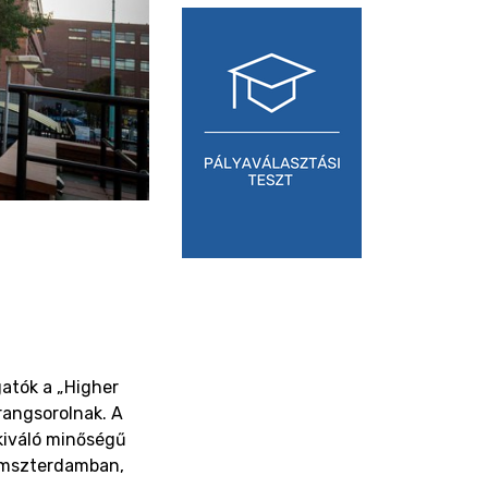
atók a „Higher
rangsorolnak. A
 kiváló minőségű
Amszterdamban,