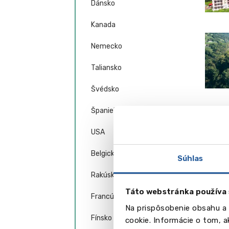
Dánsko
Kanada
Nemecko
Taliansko
Švédsko
Španielsko
USA
Belgicko
Súhlas
Rakúsko
Táto webstránka používa 
Francúzsko
Na prispôsobenie obsahu a 
Fínsko
cookie. Informácie o tom, 