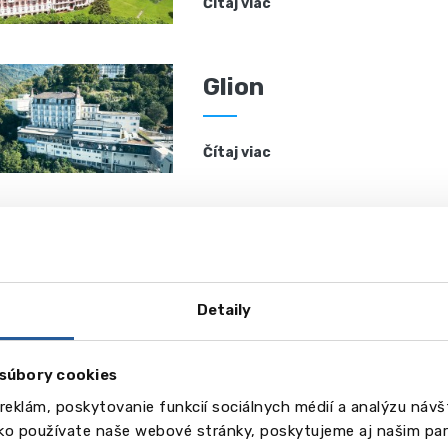
Čítaj viac
Glion
Čítaj viac
Business and Hotel
Management School
Detaily
Čítaj viac
súbory cookies
reklám, poskytovanie funkcií sociálnych médií a analýzu náv
ako používate naše webové stránky, poskytujeme aj našim par