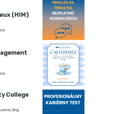
reux (HIM)
eux
nagement
eux
ty College
ucerne, Brig