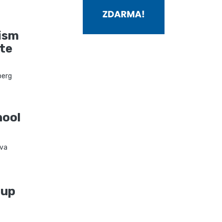
ism
te
berg
hool
va
oup