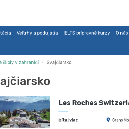
tácia
Veľtrhy a podujatia
IELTS prípravné kurzy
O nás
 školy v zahraničí
Švajčiarsko
ajčiarsko
Les Roches Switzer
Čítaj viac
Crans M