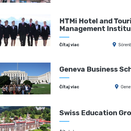
HTMi Hotel and Tour
Management Institu
Čítaj viac
Sören
Geneva Business Sc
Čítaj viac
Gene
Swiss Education Gr