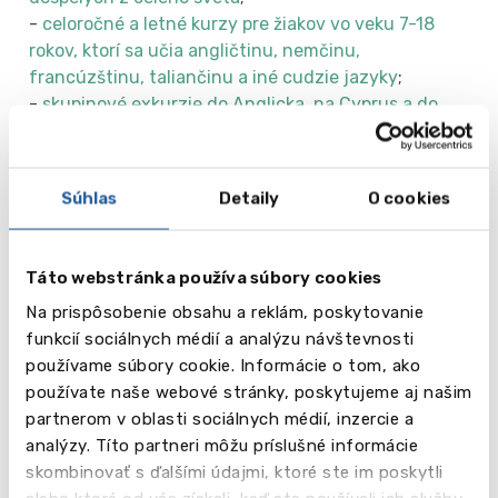
-
celoročné a letné kurzy pre žiakov vo veku 7-18
rokov, ktorí sa učia angličtinu, nemčinu,
francúzštinu, taliančinu a iné cudzie jazyky
;
-
skupinové exkurzie do Anglicka, na Cyprus a do
iných krajín
;
-
programy pre manažérov a vedúcich pracovníkov
;
-
stredoškolské vzdelávanie vo Veľkej Británii,
Súhlas
Detaily
O cookies
Švajčiarsku, Rakúsku, USA, Kanade, Nemecku a
ďalších krajinách
;
-
vysokoškolské vzdelávanie vo Veľkej Británii, USA,
Táto webstránka používa súbory cookies
EÚ aj v širšom svete (bakalárske, magisterské a MBA
Na prispôsobenie obsahu a reklám, poskytovanie
programy)
funkcií sociálnych médií a analýzu návštevnosti
-
rodinné programy
;
používame súbory cookie. Informácie o tom, ako
-
jazykové + športové programy
;
používate naše webové stránky, poskytujeme aj našim
-
prípravné programy na univerzitu, strednú alebo
partnerom v oblasti sociálnych médií, inzercie a
vysokú školu v zahraničí; prípravné kurzy na
analýzy. Títo partneri môžu príslušné informácie
jazykové skúšky
skombinovať s ďalšími údajmi, ktoré ste im poskytli