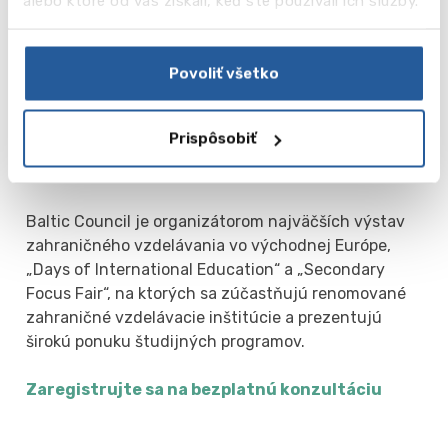
alebo ktoré od vás získali, keď ste používali ich služby.
Naše kancelárie v Bratislave, Rige, Vilniuse, Tallinne,
Varšave a Budapešti sú vám vždy k dispozícii na
bezplatné konzultácie o uvedených programoch a
Povoliť všetko
na podanie prihlášky na štúdium.
Pravidelne organizujeme aj rôzne semináre a
Prispôsobiť
tematické stretnutia v iných mestách, či bezplatné
prednášky na školách po celom Slovensku.
Baltic Council je organizátorom najväčších výstav
zahraničného vzdelávania vo východnej Európe,
„Days of International Education“ a „Secondary
Focus Fair“, na ktorých sa zúčastňujú renomované
zahraničné vzdelávacie inštitúcie a prezentujú
širokú ponuku študijných programov.
Zaregistrujte sa na bezplatnú konzultáciu