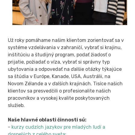
Už roky pomáhame našim klientom zorientovať sa v
systéme vzdelávania v zahraničí, vybrať si krajinu,
inštitúciu a študijný program, podať žiadosť o
prijatie, požiadať o víza, vybrať si správny typ
ubytovania a odpovedať na ďalšie otázky týkajúce
sa štúdia v Európe, Kanade, USA, Austrálii, na
Novom Zélande a v ďalších krajinách. Tisíce našich
klientov sa presvedčili o profesionalite našich
pracovníkov a vysokej kvalite poskytovaných
služieb.
Naše hlavné oblasti činnosti sú:
-
kurzy cudzích jazykov pre mladých ľudí a
dospelých z celého sveta
;