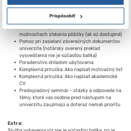
dokumentov
Konzultácie pri riešení odpovedí od univerzít a
Prispôsobiť
oficiálneho prijatia
Praktické rady o financovaní štúdia a
možnostiach získania pôžičky (ak sú dostupné)
Pomoc pri zasielaní záverečných dokumentov
univerzite (notársky overený preklad
vysvedčenia nie je súčasťou balíka)
Poradenstvo ohľadom ubytovania
Komplexná príručka: Ako napísať motivačný list
Komplexná príručka: Ako napísať akademické
CV
Predojzadový seminár - otázky a odpovede na
témy, ktoré vás osobne pred nástupom na
univerzitu zaujímajú a doteraz nemali prioritu
Extra:
Služba vybavenia víz nie je súčasťou balíka, no je