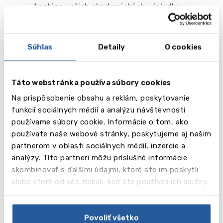
Analýza vašich akademických výsledkov
Odborná diskusia o vašich ambíciách a
kariérnych cieľoch
Identifikácia vašich silných stránok a
Súhlas
Detaily
O cookies
vlastností pre motivačné a odporúčacie listy
Porovnávacia analýza hodnotenia univerzít a
ich študijných programov
Táto webstránka používa súbory cookies
Informácie o prijímacích požiadavkách
Na prispôsobenie obsahu a reklám, poskytovanie
Vytvorenie harmonogramu procesu
funkcií sociálnych médií a analýzu návštevnosti
prihlasovania
používame súbory cookie. Informácie o tom, ako
Zoznam potrebných dokumentov
používate naše webové stránky, poskytujeme aj našim
Pomoc s prípravou motivačného listu vrátane
partnerom v oblasti sociálnych médií, inzercie a
kontroly jeho obsahu
analýzy. Títo partneri môžu príslušné informácie
Poradenstvo pri odporúčacích listoch a ich
skombinovať s ďalšími údajmi, ktoré ste im poskytli
preklad (ak je potrebné)
alebo ktoré od vás získali, keď ste používali ich služby.
Podpora pri tvorbe akademického životopisu
Kontrola všetkých akademických dokumentov
Vypracovanie a podanie prihlášky
Povoliť všetko
Komunikácia s univerzitou a odovzdanie