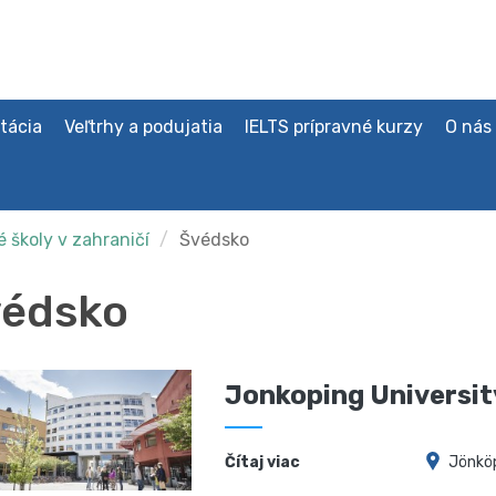
tácia
Veľtrhy a podujatia
IELTS prípravné kurzy
O nás
 školy v zahraničí
Švédsko
édsko
Jonkoping Universit
Čítaj viac
Jönkö