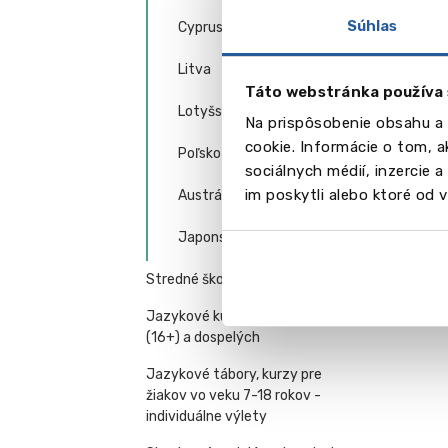
Súhlas
Cyprus
Litva
Táto webstránka používa 
Lotyšsko
Na prispôsobenie obsahu a 
cookie. Informácie o tom, 
Poľsko
sociálnych médií, inzercie 
im poskytli alebo ktoré od vá
Austrália
Japonsko
Stredné školy v zahraničí
Jazykové kurzy pre mladých
(16+) a dospelých
Jazykové tábory, kurzy pre
žiakov vo veku 7-18 rokov -
individuálne výlety