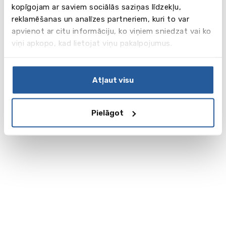
kopīgojam ar saviem sociālās saziņas līdzekļu,
reklamēšanas un analīzes partneriem, kuri to var
apvienot ar citu informāciju, ko viņiem sniedzat vai ko
viņi apkopo, kad lietojat viņu pakalpojumus.
Atļaut visu
Pielāgot