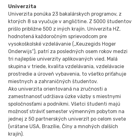
Univerzita
Univerzita ponúka 23 bakalárskych programov, z
ktorých 8 sa vyučuje v angličtine. Z 5000 študentov
prišlo približne 500 z iných krajín. Univerzita HZ,
hodnotená každoročným sprievodcom pre
vysokoškolské vzdelávanie („Keuzegids Hoger
Onderwijs“), patrí za posledných osem rokov medzi
tri najlepšie univerzity aplikovaných vied. Malá
skupina v triede, kvalita vzdelávania, vzdelávacie
prostredie a úroveň vybavenia, to všetko priťahuje
miestnych a zahraničných študentov.
Ako univerzita orientovaná na zručnosti a
zamestnanosť udržiava úzke väzby s miestnymi
spoločnosťami a podnikmi. Všetci študenti majú
možnosť stráviť semester výmenným pobytom na
jednej z 50 partnerských univerzít po celom svete
(vrátane USA, Brazílie, Číny a mnohých ďalších
krajín).