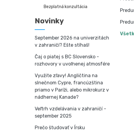
Bezplatná konzultácia
Predu
Novinky
Predu
Všetk
September 2026 na univerzitách
v zahraničí? Ešte stíhaš!
Čaj o piatej s BC Slovensko -
rozhovory v uvoľnenej atmosfére
Využite zľavy! Angličtina na
slnečnom Cypre, francúzština
priamo v Paríži, alebo mikrokurz v
nádhernej Kanade?
Veľtrh vzdelávania v zahraničí -
september 2025
Prečo študovať v Írsku