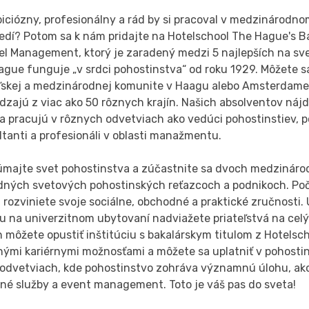
biciózny, profesionálny a rád by si pracoval v medzinárodn
redí? Potom sa k nám pridajte na Hotelschool The Hague's B
el Management, ktorý je zaradený medzi 5 najlepších na sv
gue funguje „v srdci pohostinstva“ od roku 1929. Môžete sa 
eľskej a medzinárodnej komunite v Haagu alebo Amsterdame
dzajú z viac ako 50 rôznych krajín. Našich absolventov náj
a pracujú v rôznych odvetviach ako vedúci pohostinstiev, p
tanti a profesionáli v oblasti manažmentu.
úmajte svet pohostinstva a zúčastnite sa dvoch medzináro
dných svetových pohostinských reťazcoch a podnikoch. Po
 rozviniete svoje sociálne, obchodné a praktické zručnosti.
u na univerzitnom ubytovaní nadviažete priateľstvá na celý
 môžete opustiť inštitúciu s bakalárskym titulom z Hotelsc
ými kariérnymi možnosťami a môžete sa uplatniť v pohostins
 odvetviach, kde pohostinstvo zohráva významnú úlohu, ak
čné služby a event management. Toto je váš pas do sveta!