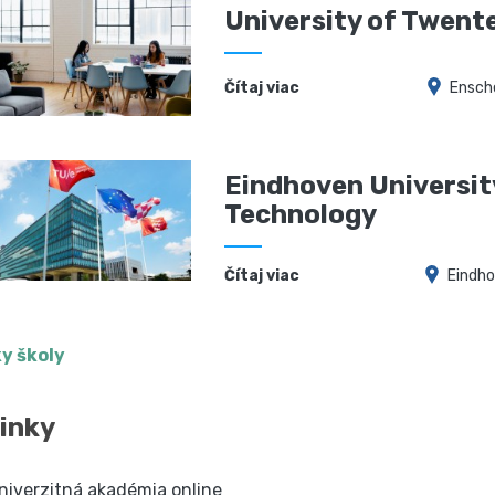
University of Twent
Čítaj viac
Ensch
Eindhoven Universit
Technology
Čítaj viac
Eindh
y školy
inky
niverzitná akadémia online