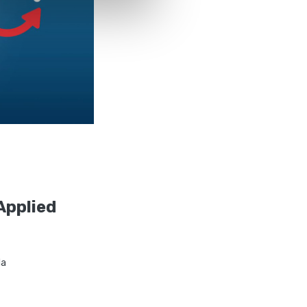
Applied
da