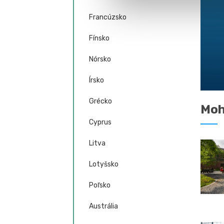
Francúzsko
Fínsko
Nórsko
Írsko
Grécko
Moh
Cyprus
Litva
Lotyšsko
Poľsko
Austrália