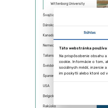
Wittenborg University
Švajčiarsko
Dánsko
Súhlas
Kanada
Nemecko
Táto webstránka používa 
Vid
Taliansko
Na prispôsobenie obsahu a 
cookie. Informácie o tom, 
Švédsko
sociálnych médií, inzercie 
im poskytli alebo ktoré od vá
Španielsko
USA
Belgicko
Rakúsko