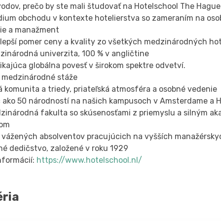
vodov, prečo by ste mali študovať na Hotelschool The Hague
údium obchodu v kontexte hotelierstva so zameraním na oso
ie a manažment
jlepší pomer ceny a kvality zo všetkých medzinárodných ho
zinárodná univerzita, 100 % v angličtine
ikajúca globálna povesť v širokom spektre odvetví.
e medzinárodné stáže
á komunita a triedy, priateľská atmosféra a osobné vedenie
ac ako 50 národností na našich kampusoch v Amsterdame a 
dzinárodná fakulta so skúsenosťami z priemyslu a silným 
tom
eť vážených absolventov pracujúcich na vyšších manažérsky
lné dedičstvo, založené v roku 1929
nformácií:
https://www.hotelschool.nl/
éria