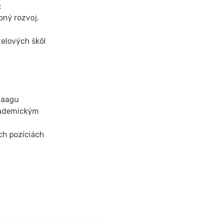
:
bný rozvoj,
telových škôl
Haagu
akademickým
ch pozíciách