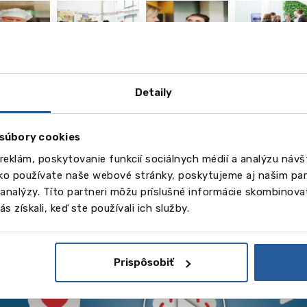
vēl
3
Detaily
Obrázky
súbory cookies
eo
reklám, poskytovanie funkcií sociálnych médií a analýzu náv
ako používate naše webové stránky, poskytujeme aj našim par
a analýzy. Títo partneri môžu príslušné informácie skombinovať
s získali, keď ste používali ich služby.
Prispôsobiť