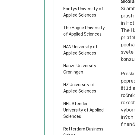
Škola
Si am
Fontys University of
Applied Sciences
prost
in Hot
The Hague University
The Ha
of Applied Sciences
priat
pochá
HAN University of
svete 
Applied Sciences
konzul
Hanze University
Groningen
Presk
popre
HZ University of
štúdia
Applied Sciences
ročník
rokoch
NHL Stenden
výborn
University of Applied
Sciences
iných
finan
Rotterdam Business