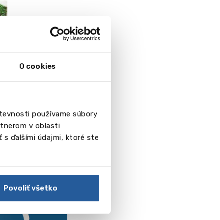
O cookies
števnosti používame súbory
tnerom v oblasti
 s ďalšími údajmi, ktoré ste
Povoliť všetko