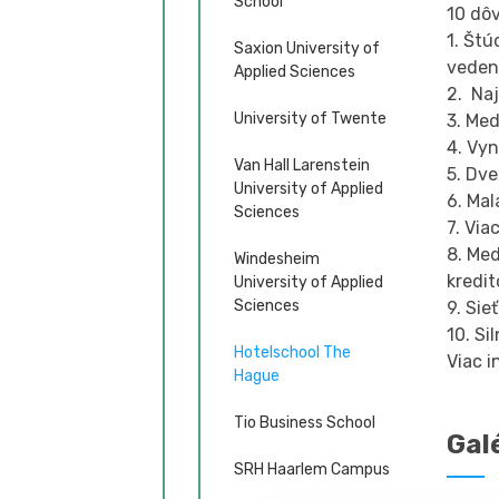
School
10 dô
1. Št
Saxion University of
veden
Applied Sciences
2. Na
University of Twente
3. Med
4. Vyn
Van Hall Larenstein
5. Dv
University of Applied
6. Mal
Sciences
7. Vi
8. Me
Windesheim
kredi
University of Applied
Sciences
9. Si
10. Si
Hotelschool The
Viac i
Hague
Tio Business School
Gal
SRH Haarlem Campus