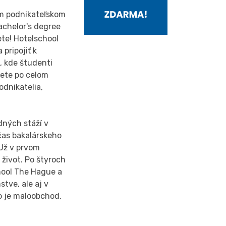
om podnikateľskom
achelor's degree
ete! Hotelschool
pripojiť k
, kde študenti
dete po celom
odnikatelia,
dných stáží v
čas bakalárskeho
 Už v prvom
 život. Po štyroch
hool The Hague a
tve, ale aj v
o je maloobchod,