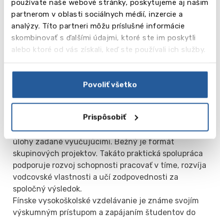
Jedným z kľúčových znakov vysokoškolského
používate naše webové stránky, poskytujeme aj našim
vzdelávania vo Fínsku je zameranie na
partnerom v oblasti sociálnych médií, inzercie a
samostatnosť a osobnú zodpovednosť študenta.
analýzy. Títo partneri môžu príslušné informácie
Dosahuje sa to kombináciou prednášok, tímovej
skombinovať s ďalšími údajmi, ktoré ste im poskytli
spolupráce, samostatného štúdia, realizácie
alebo ktoré od vás získali, keď ste používali ich služby.
praktických projektov a rôznych úloh. Dôraz sa
kladie na rozvoj kritického myslenia a praktických
zručností.
Povoliť všetko
Väčšina vyučovacích hodín je venovaná
Prispôsobiť
samostatnému štúdiu, počas ktorého študenti
skúmajú vybrané témy, vykonávajú výskumy a plnia
úlohy zadané vyučujúcimi. Bežný je formát
skupinových projektov. Takáto praktická spolupráca
podporuje rozvoj schopnosti pracovať v tíme, rozvíja
vodcovské vlastnosti a učí zodpovednosti za
spoločný výsledok.
Fínske vysokoškolské vzdelávanie je známe svojím
výskumným prístupom a zapájaním študentov do