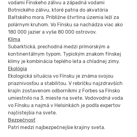
vodami Fínskeho zálivu a západná vodami
Botnického zálivu, ktoré patria do akvatória
Baltského mora. Približne štvrtina územia leží za
polárnym kruhom. Vo Fínsku sa nachádza viac ako
180 000 jazier a vyše 80 000 ostrovov.
Klíma
Subarktická, prechodná medzi prímorským a
kontinentálnym typom. Typickým znakom fínskej
klímy je kombinácia teplého leta a chladnej zimy.
Ekológia
Ekologická situácia vo Fínsku je známa svojou
priaznivosťou a stabilitou. V rebríčku najzdravších
krajín zostavenom odborníkmi z Forbes sa Fínsko
umiestnilo na 3. mieste na svete. Vodovodná voda
vo Fínsku a najmä v Helsinkách je podľa expertov
najčistejšia na svete.
Bezpečnosť
Patrí medzi najbezpečnejšie krajiny sveta.