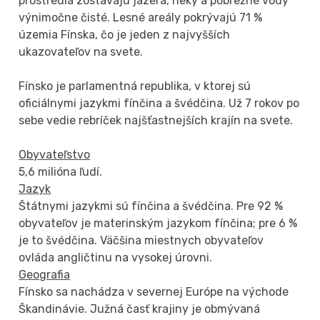
prostredia zostávajú jazerá, rieky a pobrežné vody
výnimočne čisté. Lesné areály pokrývajú 71 %
územia Fínska, čo je jeden z najvyšších
ukazovateľov na svete.
Fínsko je parlamentná republika, v ktorej sú
oficiálnymi jazykmi fínčina a švédčina. Už 7 rokov po
sebe vedie rebríček najšťastnejších krajín na svete.
Obyvateľstvo
5,6 milióna ľudí.
Jazyk
Štátnymi jazykmi sú fínčina a švédčina. Pre 92 %
obyvateľov je materinským jazykom fínčina; pre 6 %
je to švédčina. Väčšina miestnych obyvateľov
ovláda angličtinu na vysokej úrovni.
Geografia
Fínsko sa nachádza v severnej Európe na východe
Škandinávie. Južná časť krajiny je obmývaná