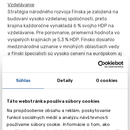
Vzdelávanie
Stratégia národného rozvoja Fínska je založená na
budovaní vysoko vzdelanej spoločnosti, preto
krajina každoročne vynakladá 6 % svojho HDP na
vzdelávanie. Pre porovnanie, priemerná hodnota vo
vyspelých krajinách je 5,3 % HDP. Fínsko dosiahlo
medzinárodné uznanie v mnohých oblastiach vedy
a fínski špecialisti sú vysoko cenení na európskom aj
americkom trhu práce.
Pre zahraničných študentov je Fínsko jedným z
Súhlas
Detaily
O cookies
najlepších miest na získanie vysokoškolského
vzdelania. Fínske univerzity si stabilne udržiavajú
vysoké pozície v svetových akademických
Táto webstránka používa súbory cookies
rebríčkoch. Študenti oceňujú najmä kvalitu výučby,
bezpečné a priateľské prostredie, ako aj výborné
Na prispôsobenie obsahu a reklám, poskytovanie
podmienky na štúdium a bývanie.
funkcií sociálnych médií a analýzu návštevnosti
používame súbory cookie. Informácie o tom, ako