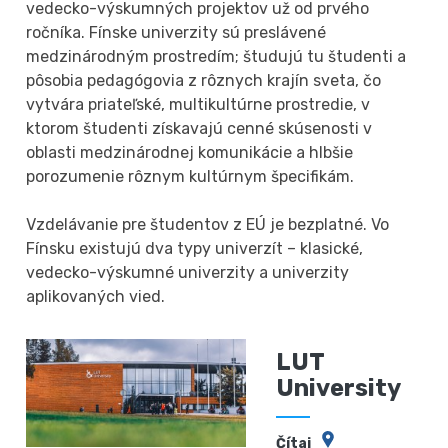
vedecko-výskumných projektov už od prvého
ročníka. Fínske univerzity sú preslávené
medzinárodným prostredím; študujú tu študenti a
pôsobia pedagógovia z rôznych krajín sveta, čo
vytvára priateľské, multikultúrne prostredie, v
ktorom študenti získavajú cenné skúsenosti v
oblasti medzinárodnej komunikácie a hlbšie
porozumenie rôznym kultúrnym špecifikám.
Vzdelávanie pre študentov z EÚ je bezplatné. Vo
Fínsku existujú dva typy univerzít – klasické,
vedecko-výskumné univerzity a univerzity
aplikovaných vied.
LUT
University
Čítaj