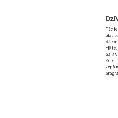
Dzī
Pēc ie
platīb
45 km
Mitte,
pa 2 v
Kursi 
kopā a
progr