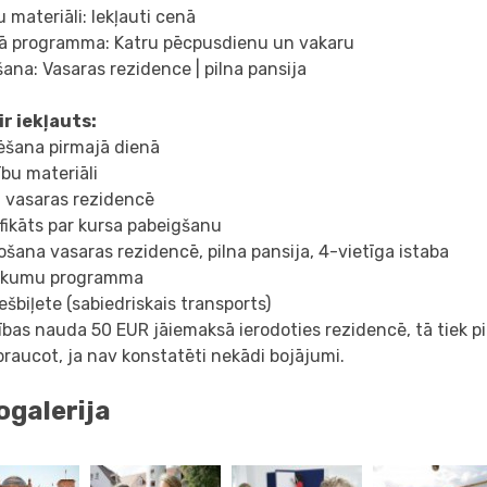
 materiāli: Iekļauti cenā
lā programma: Katru pēcpusdienu un vakaru
ana: Vasaras rezidence | pilna pansija
ir iekļauts:
ēšana pirmajā dienā
bu materiāli
i vasaras rezidencē
ifikāts par kursa pabeigšanu
ošana vasaras rezidencē, pilna pansija, 4-vietīga istaba
ākumu programma
šbiļete (sabiedriskais transports)
ības nauda 50 EUR jāiemaksā ierodoties rezidencē, tā tiek p
raucot, ja nav konstatēti nekādi bojājumi.
ogalerija