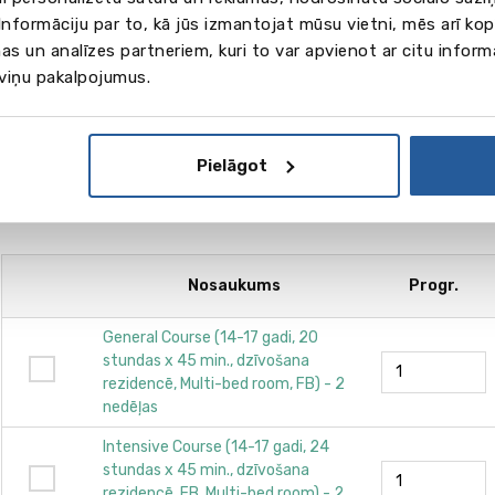
nformāciju par to, kā jūs izmantojat mūsu vietni, mēs arī ko
as un analīzes partneriem, kuri to var apvienot ar citu inform
 viņu pakalpojumus.
Pielāgot
Nosaukums
Progr.
General Course (14-17 gadi, 20
stundas х 45 min., dzīvošana
rezidencē, Multi-bed room, FB) - 2
nedēļas
Intensive Course (14-17 gadi, 24
stundas х 45 min., dzīvošana
rezidencē, FB, Multi-bed room) - 2