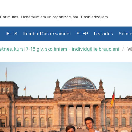
Par mums
Uzņēmumiem un organizācijām
Pasniedzējiem
IELTS
Kembridžas eksāmeni
STEP
Izstādes
Semin
nes, kursi 7-18 g.v. skolēniem - individuālie braucieni
Vā