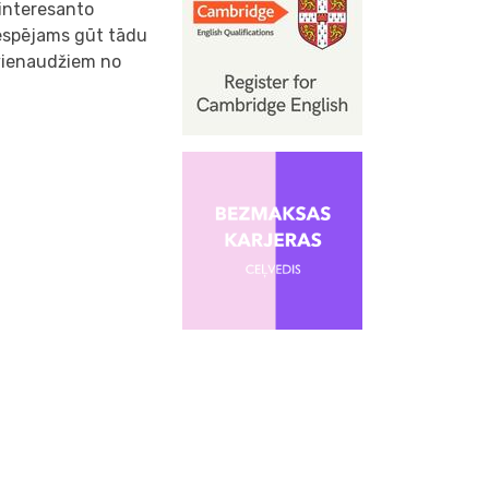
 interesanto
 iespējams gūt tādu
 vienaudžiem no