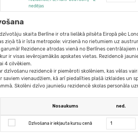
nedēļas
vošana
dzīvotāju skaita Berlīne ir otra lielākā pilsēta Eiropā pēc Lo
as ziņā tā ir īsta metropole: virzienā no rietumiem uz austr
 garumā! Rezidence atrodas vienā no Berlīnes centrālajiem 
 kur ir visas ievērojamākās apskates vietas. Rezidencē jauni
ai 4 cilvēkiem.
ar dzīvošanu rezidencē ir piemēroti skolēniem, kas vēlas vair
r saviem vienaudžiem, kā arī piedalīties plašā izklaides un
ammā. Skolēni dzīvo jauniešu rezidencē skolas personāla uz
Nosaukums
ned.
Dzīvošana ir iekļauta kursu cenā