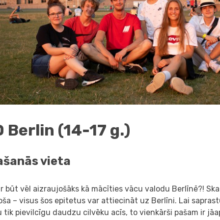
 Berlin (14-17 g.)
ašanās vieta
r būt vēl aizraujošāks kā mācīties vācu valodu Berlīnē?! Ska
ša – visus šos epitetus var attiecināt uz Berlīni. Lai sapras
u tik pievilcīgu daudzu cilvēku acīs, to vienkārši pašam ir jāa