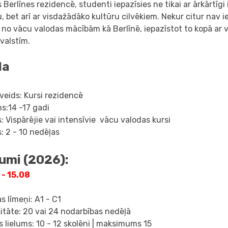
 Berlīnes rezidencē, studenti iepazīsies ne tikai ar ārkārtīgi
u, bet arī ar visdažādāko kultūru cilvēkiem. Nekur citur nav
 no vācu valodas mācībām kā Berlīnē, iepazīstot to kopā ar
valstīm.
la
veids: Kursi rezidencē
s:14 -17 gadi
: Vispārējie vai intensīvie vācu valodas kursi
: 2 - 10 nedēļas
umi (2026):
 - 15.08
s līmeņi: А1 - С1
itāte: 20 vai 24 nodarbības nedēļā
 lielums: 10 - 12 skolēni | maksimums 15