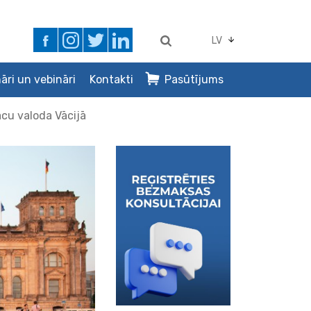
LV
āri un vebināri
Kontakti
Pasūtījums
cu valoda Vācijā