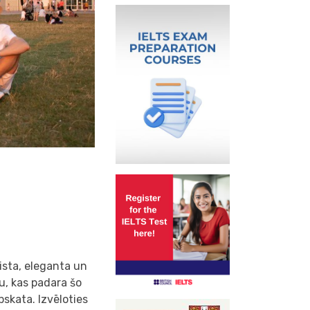
ista, eleganta un
tu, kas padara šo
pskata. Izvēloties