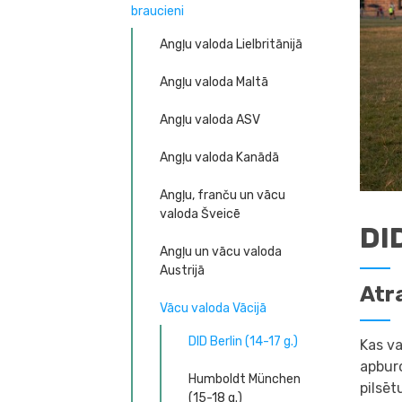
braucieni
Angļu valoda Lielbritānijā
Angļu valoda Maltā
Angļu valoda ASV
Angļu valoda Kanādā
Angļu, franču un vācu
valoda Šveicē
DID
Angļu un vācu valoda
Austrijā
Atr
Vācu valoda Vācijā
DID Berlin (14-17 g.)
Kas va
apburo
Humboldt München
pilsēt
(15-18 g.)