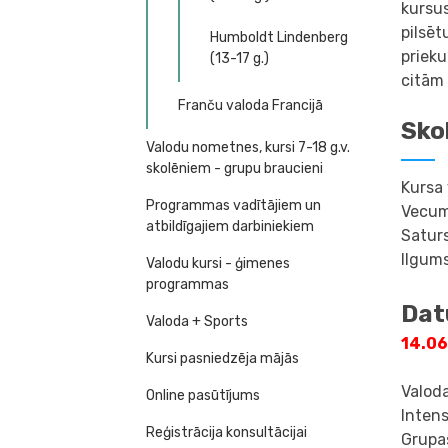
kursus
pilsēt
Humboldt Lindenberg
prieku
(13-17 g.)
citām 
Franču valoda Francijā
Sko
Valodu nometnes, kursi 7-18 g.v.
skolēniem - grupu braucieni
Kursa 
Programmas vadītājiem un
Vecum
atbildīgajiem darbiniekiem
Saturs
Ilgums
Valodu kursi - ģimenes
programmas
Dat
Valoda + Sports
14.06
Kursi pasniedzēja mājās
Valoda
Online pasūtījums
Intens
Reģistrācija konsultācijai
Grupas