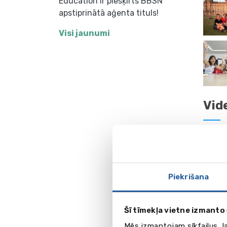
Education ir piešķirts BBSN
apstiprinātā aģenta tituls!
Visi jaunumi
Vid
Piekrišana
Šī tīmekļa vietne izmanto 
Mēs izmantojam sīkfailus, l