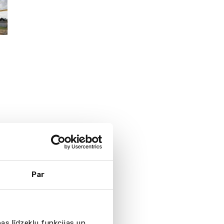
Par
as līdzekļu funkcijas un