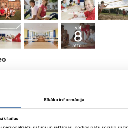
vēl
8
attēli
eo
Sīkāka informācija
sīkfailus
ai personalizētu saturu un reklāmas, nodrošinātu sociālo saziņ