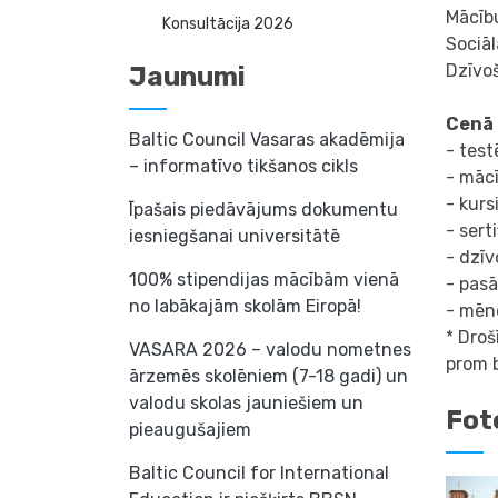
Mācību
Konsultācija 2026
Sociā
Dzīvoš
Jaunumi
Cenā 
Baltic Council Vasaras akadēmija
- test
– informatīvo tikšanos cikls
- mācī
- kurs
Īpašais piedāvājums dokumentu
- sert
iesniegšanai universitātē
- dzīv
100% stipendijas mācībām vienā
- pas
no labākajām skolām Eiropā!
- mēne
* Droš
VASARA 2026 – valodu nometnes
prom b
ārzemēs skolēniem (7-18 gadi) un
valodu skolas jauniešiem un
Fot
pieaugušajiem
Baltic Council for International