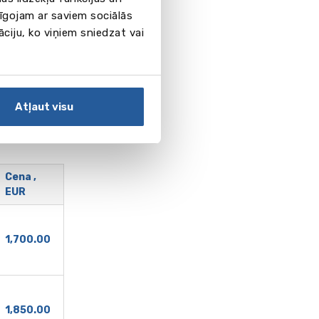
pīgojam ar saviem sociālās
āciju, ko viņiem sniedzat vai
Atļaut visu
Cena ,
EUR
1,700.00
1,850.00